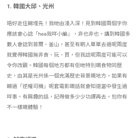
1. 韓國大邱、光州
唔好走住睇埋先！我哋由淺入深！見到韓國兩個字你
應該會心諗「hea我咩小編」，非也非也。講到韓國多
數人會諗到首爾、釜山，甚至有啲人單單去過呢兩度
就覺得韓國無非食、玩、買，但我諗呢兩度可能可以
令你改觀。韓國每個地方都有佢哋特別嘅食物同歷
史，由其是光州係一個充滿歷史背景嘅地方，如果有
睇過「逆權司機」呢套電影嘅話就會知道當中發生過
咩事。有興趣的話，記得做多少少功課再去，包你有
不一樣嘅體驗！