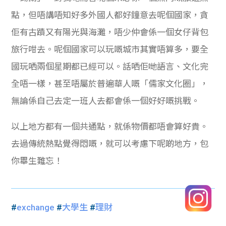
點，但唔講唔知好多外國人都好鐘意去呢個國家，貪
佢有古蹟又有陽光與海灘，唔少仲會係一個女仔背包
旅行咁去。呢個國家可以玩嘅城市其實唔算多，要全
國玩哂兩個星期都已經可以。話哂佢哋語言、文化完
全唔一樣，甚至唔屬於普遍華人嘅「儒家文化圈」，
無論係自己去定一班人去都會係一個好好嘅挑戰。
以上地方都有一個共通點，就係物價都唔會算好貴。
去過傳統熱點覺得悶嘅，就可以考慮下呢啲地方，包
你畢生難忘！
#
exchange
#
大學生
#
理財