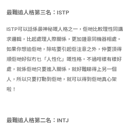
學生
最難追人格第三名：ISTP
貸款
ISTP可以話係最神秘嘅人格之一，佢哋比較理性同講
101
求邏輯，比起處理人際關係，更加鍾意同機器相處。
如果你想追佢哋，除咗要引起佢注意之外，仲要頂得
順佢哋好似冇乜「人性化」嘅性格。不過咁樣有樣好
處，就係佢哋只要進入關係，就好難睇得上另一個
人，所以只要打動到佢哋，就可以得到佢哋真心架
啦！
最難追人格第二名：INTJ