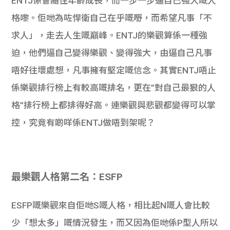
ENTJ係會隨住年齡成長，而一步一步逼自己強大嘅人
格嚟。佢哋為咗悍衛自己在乎嘅嘢，而希望凡事「不
求人」，走去人生嘅巔峰。ENTJ的樂觀算係一種強
迫，他們逼自己變得樂觀、變得強大，由逼自己凡事
唔好往壞處想，凡事擁有堅定嘅信念。其實ENTJ唔止
係樂觀排行榜上有較高嘅排名，更在”對自己最狠的人
格”排行榜上都排得好高。連樂觀與悲觀都變得可以掌
控，究竟有啲咩係ENTJ做唔到架呢？
最樂觀人格第二名：ESFP
ESFP嘅樂觀來自佢哋S嘅人格，相比起N嘅人會比較
少「想太多」嘅情況發生，而又因為佢哋係P型人所以