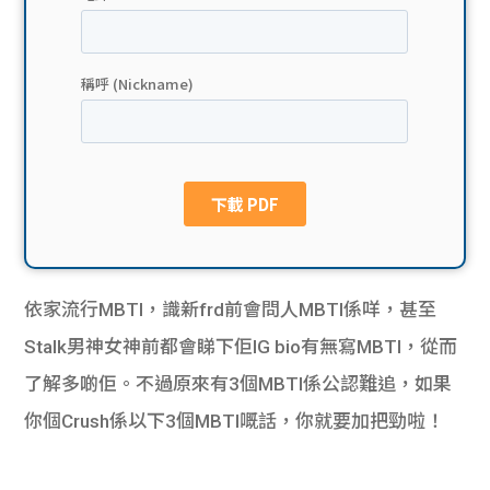
貸款
ge
計數
Gui
機
de
網上
校園
私人
Gui
貸款
de
依家流行MBTI，識新frd前會問人MBTI係咩，甚至
貸款
理財
Stalk男神女神前都會睇下佢IG bio有無寫MBTI，從而
了解多啲佢。不過原來有3個MBTI係公認難追，如果
計數
Gui
你個Crush係以下3個MBTI嘅話，你就要加把勁啦！
機
de