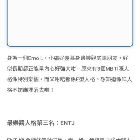
身為一個Emo L，小編好羨慕身邊樂觀底嘅朋友，好
似長期都正能量內心好強大咁。原來有3個MBTI嘅人
格係特別樂觀，而又咁啱都係E型人格。想知道係咩人
格不妨睇埋落去啦！
最樂觀人格第三名：ENTJ