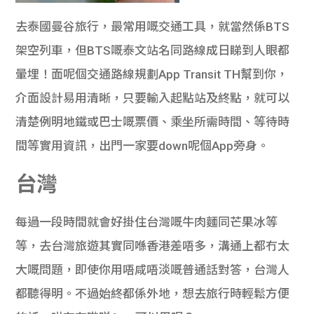
去泰國曼谷旅行，最常用嘅交通工具，就當然係BTS
架空列車，但BTS嘅泰文站名同路線成日睇到人眼都
暈埋！面呢個交通路線規劃App Transit TH幫到你，
介面設計易用清晰，只要輸入起點站及終點，就可以
清楚例明地鐵或巴士嘅票價、乘坐所需時間、等待時
間等實用資訊，出門一家要down呢個App旁身。
台灣
每過一段時間就會好掛住台灣嘅牛肉麵同芒果冰等
等，去台灣旅遊其實同喺香港差唔多，溝通上都冇太
大嘅問題，即使你用唔咸唔淡嘅普通話對答，台灣人
都聽得明。不過始終都係外地，想去旅行時輕鬆方便