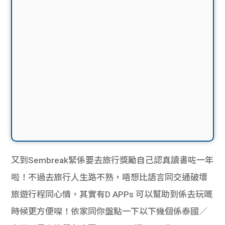
又到Sembreak緊係要去旅行獎勵自己認真讀書咗一年
啦！不過去旅行人生路不熟，唔想比語言同交通破壞
旅遊行程同心情，其實有D APPs 可以幫助到係去玩嘅
時候更方便㗎！依家同你盤點一下以下幾個係泰國／