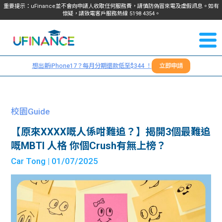
重要提示：uFinance並不會向申請人收取任何服務費，請慎防偽冒來電及虛假訊息。如有
懷疑，請致電客戶服務熱線
5198
4354
。
聯絡我
關於
們
想出新iPhone17？每月分期還款低至$344 ！
立即申請
＋
我們
852
貸款
5198
校園Guide
4354
服務
【原來XXXX嘅人係咁難追？】揭開3個最難追
嘅MBTI 人格 你個Crush有無上榜？
學生
學生
Car Tong
| 01/07/2025
貸款
資訊
Blog
常見
貸款