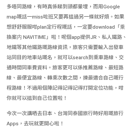
多唔同路線，有時真係睇到頭都暈埋，而用Google
map嘅話一miss咗班又要再搵過另一條就好煩。如果
想舒舒服服咁plan定行程嘅話，一定要download「乗
換案内 NAVITIME」啦！呢個app提供JR、私人鐵路、
地鐵等其他鐵路嘅路線資訊，旅客只需要輸入出發車
站同目的地車站嘅名，就可以search到乘車路線、交
通時間同車費資料。旅客更可以係推薦路線、最短路
線、最便宜路線、轉乘次數之間，揀最適合自己嘅行
程路線！不過用個陣記得記得記得打開定位功能，咁
你就可以搵到自己位置啦！
今次一次講哂去日本、台灣同泰國旅行時好用嘅旅行
Apps，去玩就更開心啦！