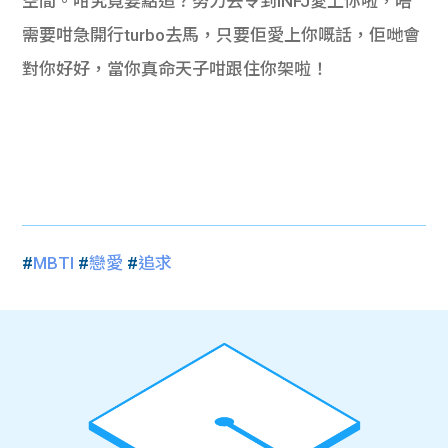
空間。咁究竟要點追？努力去令到INFJ愛上你啦，唔
需要咁急開行turbo去馬，只要佢愛上你嘅話，佢哋會
對你好好，當你真命天子咁跟住你架啦！
#
MBTI
#
戀愛
#
追求