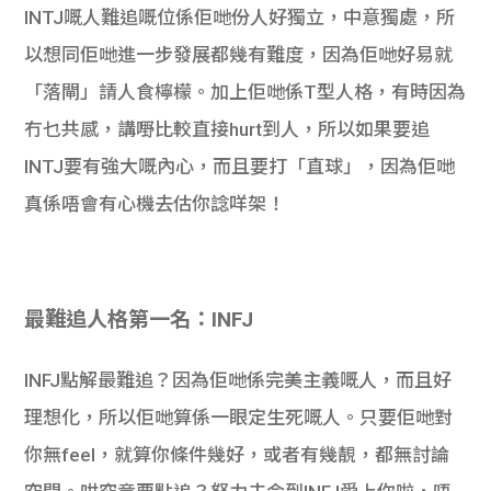
INTJ嘅人難追嘅位係佢哋份人好獨立，中意獨處，所
以想同佢哋進一步發展都幾有難度，因為佢哋好易就
「落閘」請人食檸檬。加上佢哋係T型人格，有時因為
冇乜共感，講嘢比較直接hurt到人，所以如果要追
INTJ要有強大嘅內心，而且要打「直球」，因為佢哋
真係唔會有心機去估你諗咩架！
最難追人格第一名：INFJ
INFJ點解最難追？因為佢哋係完美主義嘅人，而且好
理想化，所以佢哋算係一眼定生死嘅人。只要佢哋對
你無feel，就算你條件幾好，或者有幾靚，都無討論