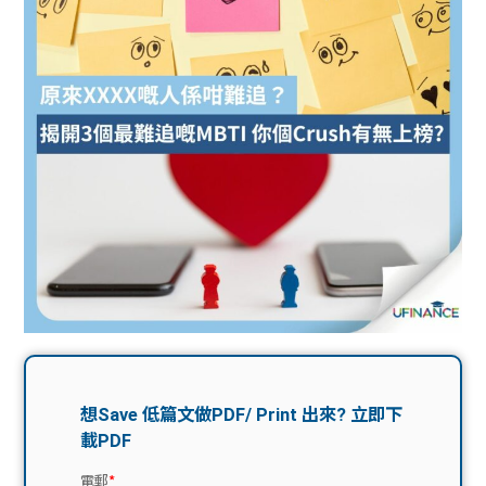
問題
計算
大專
機
學生
生筍
學生
福利
工推
故事
uFina
介
聯絡
分享
nce
搵工
我們
大學
校園
Gui
生學
贊助
de
費貸
Exc
款
han