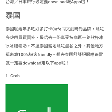
台灣／日本旅行必定要download嘅Apps啦！
泰國
泰國呢幾年多咗好多打卡Cafe同文創時尚品牌，除咗
多咗嘢買買買外，最啱去一路享受按摩再一路飲杯凍
冰冰嘅泰奶。不過泰國當地除咗曼谷之外，其他地方
都未算100%遊客friendly。想去泰國舒舒服服唔踩雷
就一定要download定以下app啦！
1. Grab