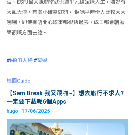
活。ESFJ最大嘅願望就係過平凡穩定嘅人生，唔好有
大風大浪，有啲小確幸就夠。 佢哋平時份人比較大大
咧咧，即使有唔開心嘅事都很快過去，成日都會朝著
樂觀嘅方面去諗。
#
MBTI人格
#
樂觀
校園Guide
【Sem Break 我又飛啦~】想去旅行不求人?
一定要下載呢6個Apps
hugo
| 17/06/2025