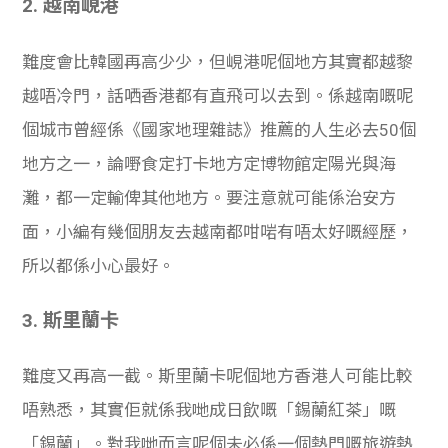
2. 越南峴港
難度會比韓國再高少少，但峴港呢個地方其實都越黎
越唔冷門，話哂香港都有直飛可以去到。係越南嘅呢
個城市曾經係《國家地理雜誌》推薦的人生必去50個
地方之一，論嘢食定打卡地方定博物館定陽光與海
灘，都一定輸俾其他地方。要注意就可能係治安方
面，小編有幾個朋友去越南都咁啱有唔太好嘅經歷，
所以都係小心最好。
3. 斯里蘭卡
難度又再高一截。斯里蘭卡呢個地方香港人可能比較
唔熟悉，其實佢就係我哋成日飲嘅「錫蘭紅茶」嘅
「錫蘭」。對我哋而言呢個未必係一個熱門嘅旅遊熱