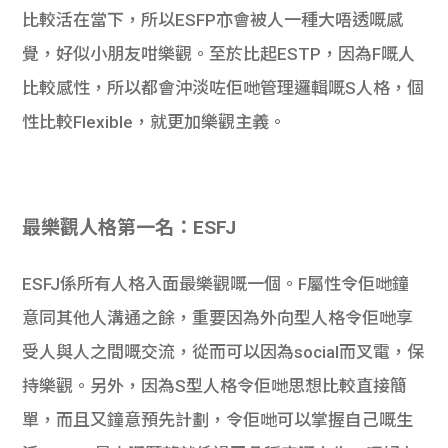
比較活在當下，所以ESFP亦會被人一種大唔透嘅感
覺，好似小朋友咁樂觀。至於比起ESTP，因為F嘅人
比較感性，所以都會沖淡咗佢哋管理邏輯嘅S人格，個
性比較Flexible，就更加樂觀主義。
最樂觀人格第一名：ESFJ
ESFJ係所有人格入面最樂觀嘅一個。F屬性令佢哋鐘
意同其他人溝通之餘，重要因為外向型人格令佢哋享
受人與人之間嘅交流，從而可以因為social而叉電，保
持樂觀。另外，因為S型人格令佢哋思想比較直接簡
單，而且又鐘意預先計劃，令佢哋可以掌握自己嘅生