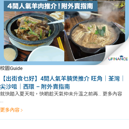
問題
計算
大專
機
學生
生筍
學生
福利
工推
故事
uFina
介
聯絡
分享
nce
搵工
我們
校園Guide
大學
校園
Gui
【出街食乜好】4間人氣羊腩煲推介 旺角｜荃灣｜
尖沙咀｜西環 – 附外賣指南
生學
贊助
de
就快踏入夏天啦，快啲趁天氣仲未升溫之前再... 更多內容
...
費貸
Exc
更多內容
款
han