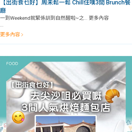
【出街食乜好】周未鬆一鬆 Chill住嘆3間 Brunch餐
廳
一到Weekend就緊係訓到自然醒啦~之... 更多內容
...
更多內容