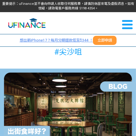
重要提示：uFinance並不會向申請人收取任何服務費，請慎防偽冒來電及虛假訊息。如有
懷疑，請致電客戶服務熱線
5198
4354
。
聯絡我
關於
們
想出新iPhone17？每月分期還款低至$344 ！
立即申請
＋
我們
#尖沙咀
852
貸款
5198
4354
服務
學生
學生
貸款
資訊
Blog
常見
貸款