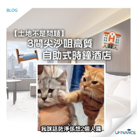
貸款
ge
計數
Gui
機
de
網上
校園
私人
Gui
貸款
de
貸款
理財
計數
Gui
機
de