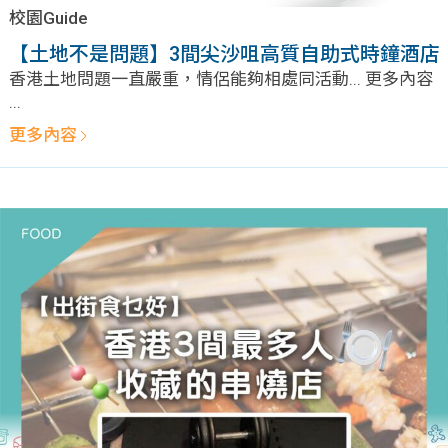
學生
校園Guide
【土地不是問題】3間尖沙咀高質自助式時鐘酒店
貸款
香港土地問題一直嚴重，情侶能夠相處同活動... 更多內容
...
101
更多內容