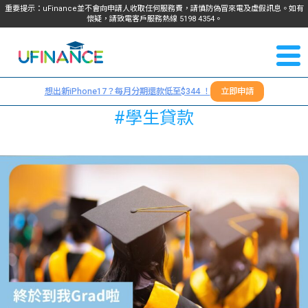
重要提示：uFinance並不會向申請人收取任何服務費，請慎防偽冒來電及虛假訊息。如有
懷疑，請致電客戶服務熱線
5198
4354
。
聯絡我
關於
們
想出新iPhone17？每月分期還款低至$344 ！
立即申請
＋
我們
#學生貸款
852
貸款
5198
4354
服務
學生
學生
貸款
資訊
Blog
常見
貸款