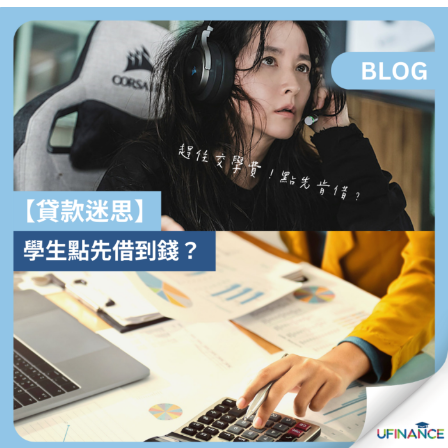
貸款
ge
計數
Gui
機
de
網上
校園
私人
Gui
貸款
de
貸款
理財
計數
Gui
機
de