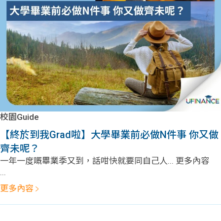
問題
計算
大專
機
學生
生筍
學生
福利
工推
故事
uFina
介
聯絡
分享
nce
搵工
我們
校園Guide
大學
校園
Gui
【終於到我Grad啦】大學畢業前必做N件事 你又做
齊未呢？
生學
贊助
de
一年一度嘅畢業季又到，話咁快就要同自己人... 更多內容
...
費貸
Exc
更多內容
款
han