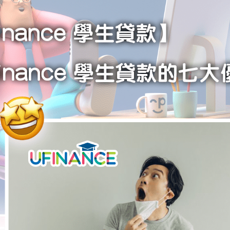
學生貸款
貸款計數
101
機