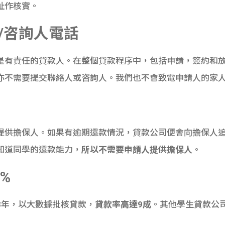
址作核實。
/
咨詢人電話
學生都是有責任的貸款人。在整個貸款程序中，包括申請，簽約和
亦不需要提交聯絡人或咨詢人。我們也不會致電申請人的家
供擔保人。如果有逾期還款情況，貸款公司便會向擔保人追討款
知道同學的還款能力，
所以不需要申請人提供擔保人
。
%
超過3年，以大數據批核貸款，
貸款率高達
9
成
。其他學生貸款公