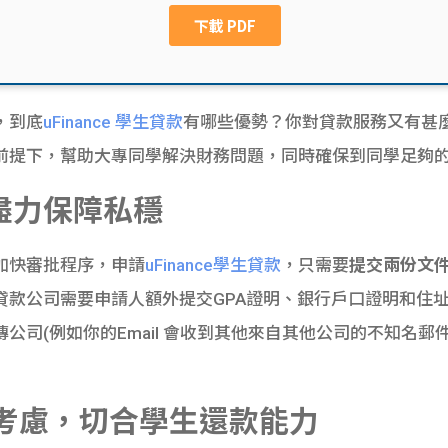
，到底
uFinance 學生貸款
有哪些優勢？你對貸款服務又有甚麼期
前提下，幫助大專同學解決財務問題，同時確保到同學足夠
盡力保障私穩
加快審批程序，申請
uFinance學生貸款
，只需要
提交兩份文
貸款公司需要申請人額外提交GPA證明、銀行戶口證明和住
司(例如你的Email 會收到其他來自其他公司的不知名郵件
考慮，切合
學生還款能力