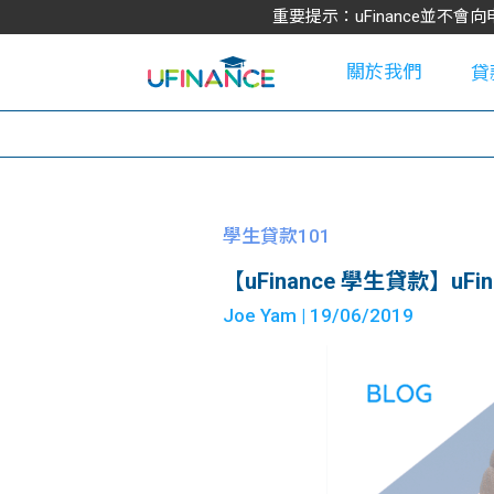
重要提示：uFinance並
關於我們
貸
學
學生貸款101
【uFinance 學生貸款】uF
大
Joe Yam
| 19/06/2019
貸
網
款