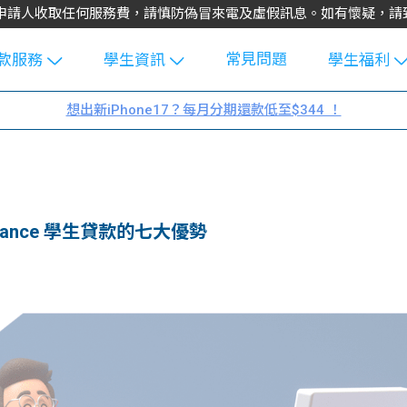
不會向申請人收取任何服務費，請慎防偽冒來電及虛假訊息。如有懷疑，
常見問題
款服務
學生資訊
學生福利
生貸款
Blog
uFinance 
想出新iPhone17？每月分期還款低至$344 ！
貸款計算
大專生筍
園贊助
機
工推介
學生故事
搵工
分享
Guide
inance 學生貸款的七大優勢
Exchang
學生學費
e Guide
款
校園
貸款計數
Guide
機
理財
上私人貸
Guide