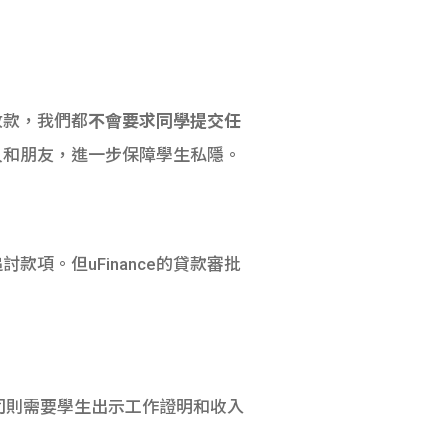
放款，我們都
不會要求同學提交任
人和朋友，進一步保障學生私隱。
項。但uFinance的貸款審批
司則需要學生出示工作證明和收入