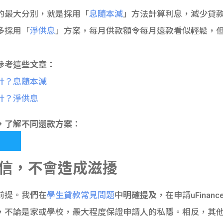
公司的最大分別，就是採用「
息隨本減
」方法計算利息，減少貸
多採用「
淨供息
」方案，每月供款額令每月還款看似輕鬆，
參考這些文章：
計？息隨本減
計？淨供息
，了解不同還款方案：
寄信，不會造成滋擾
大前提。我們在
學生貸款常見問題
中
明確提及
，在申請uFina
，不論是家或學校，最大程度保證申請人的私隱。相反，其