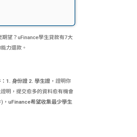
望？uFinance學生貸款有7大
的能力還款。
件：
1.
身份證
2.
學生證
，證明你
址證明，提交愈多的資料愈有機會
)，
uFinance希望收集最少學生