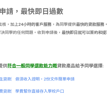
上申請，最快即日過數
據批核，加上
24
小時的客戶服務
，為同學提供
最快的貸款服務
解決同學的任何問題。收到申請後，
最快即日就可以簽約和提
提供
符合一般同學還款能力嘅
貸款產品給予同學選擇:
息大專生貸款︳毋須收入證明，2份文件簡單申請
學生學費貸款︳學費幫你直接存入學校戶口