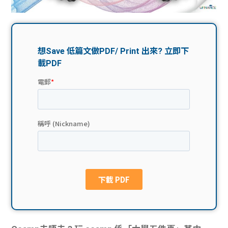
問題
計算
大專
機
學生
生筍
學生
福利
工推
故事
uFina
介
聯絡
分享
nce
搵工
我們
大學
校園
Gui
生學
贊助
de
費貸
Exc
款
han