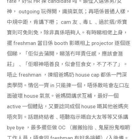
fate，好似 HR 揀 candidate 咁。最佳人選係男/女
學生
神， outgoing 玩得開，識搞氣氛；再唔係普通人樣，
貸款
中規中距，肯講下嘢； cam 友﹑毒 L ﹑過於摺/乖寶
寶則可免則免，除非真係唔夠人。有時睇相佬上身，
101
擺 freshman 當日係 booth 影嘅相上 projector 逐個逐
個睇，「佢似去蒲開，睇落冇咩責任感，應該會潛
莊」﹑「佢眼神唔善良，似會狂食女，不了不了」。
唔止 freshman ，揀組爸媽奶 house cap 都係一門深
奧學問。情侶一齊 in 只能揀一個，唔係散咗會左口左
面破壞 house 氣氛。爸媽間講求互補，最好一個
active 一個體貼，又要諗同成個 house 嘅其他爸媽夾
唔夾到。話題終結者﹑唔聽指示嘅自大友等等又係講
bye bye ，最多擺佢做 OC （搬搬抬抬﹑鬼屋扮鬼嗰啲
工作人員，唔會同 freshman 有好多接觸）/入後備。