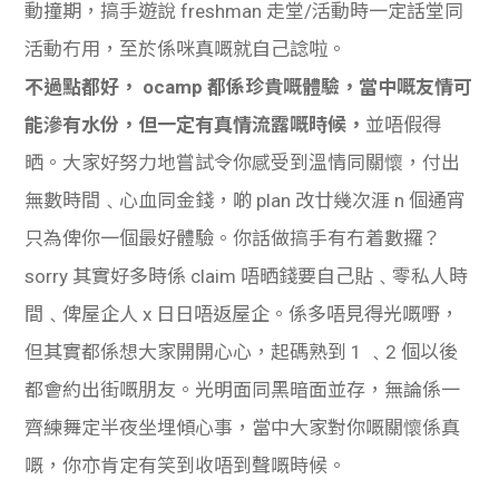
動撞期，搞手遊說 freshman 走堂/活動時一定話堂同
活動冇用，至於係咪真嘅就自己諗啦。
不過點都好， ocamp 都係珍貴嘅體驗，當中嘅友情可
能滲有水份，但一定有真情流露嘅時候，
並唔假得
晒。大家好努力地嘗試令你感受到溫情同關懷，付出
無數時間﹑心血同金錢，啲 plan 改廿幾次涯 n 個通宵
只為俾你一個最好體驗。你話做搞手有冇着數攞？
sorry 其實好多時係 claim 唔晒錢要自己貼﹑零私人時
間﹑俾屋企人 x 日日唔返屋企。係多唔見得光嘅嘢，
但其實都係想大家開開心心，起碼熟到 1 ﹑2 個以後
都會約出街嘅朋友。光明面同黑暗面並存，無論係一
齊練舞定半夜坐埋傾心事，當中大家對你嘅關懷係真
嘅，你亦肯定有笑到收唔到聲嘅時候。