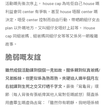
活動嘅先後次序上， house cap 為咗佢自己 house 嘅
利益會同 center 有爭執，甚至 house 唔服 center 嘅
決定，唔受 center 控制而自由行動，帶晒啲組仔女去
plan 以外嘅地方，又叫組仔女唔好上莊等。 House
cap 同組爸媽﹑組爸媽同組仔女等等又係另一啲複雜
故事。
脆弱嘅友誼
雖然成個活動講到個個一見如故，關係親到似真爸媽/
兄弟姊妹，但更似係為熟而熟，夾硬迫人識半個月左
右就講到生死之交又打晒千字文，
最後「寫龜背」環
節（每人背後有張紙俾其他人寫對佢嘅感想）簡直係
用盡畢生嘅虛偽去寫：「雖然你有啲靜，我哋唔係傾