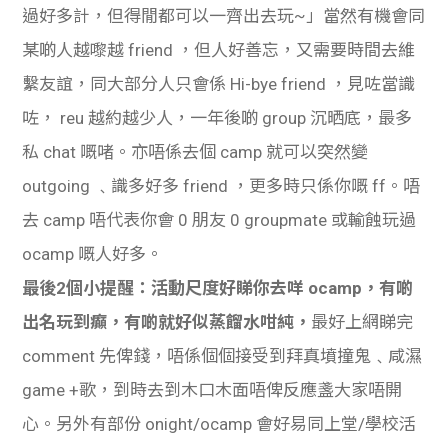
過好多計，但得閒都可以一齊出去玩~」當然有機會同
某啲人越嚟越 friend ，但人好善忘，又需要時間去維
繫友誼，同大部分人只會係 Hi-bye friend ，見咗當識
咗， reu 越約越少人，一年後啲 group 沉晒底，最多
私 chat 嘅啫。亦唔係去個 camp 就可以突然變
outgoing ﹑識多好多 friend ，更多時只係你嘅 ff。唔
去 camp 唔代表你會 0 朋友 0 groupmate 或輸蝕玩過
ocamp 嘅人好多。
最後2個小提醒：活動尺度好睇你去咩 ocamp，有啲
出名玩到癲，有啲就好似蒸餾水咁純，
最好上網睇完
comment 先俾錢，唔係個個接受到拜真墳撞鬼﹑咸濕
game +歌，到時去到木口木面唔俾反應盞大家唔開
心。另外有部份 onight/ocamp 會好易同上堂/學校活