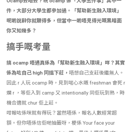
Ocamp去唔去 ? 玩 ocamp 係「大學五件事」其中一
貸款
ge
件，大部分大學生都參加過。「幫助新生融入環境」
計數
Gui
呢啲說辭你就聽得多，但當中一啲唔見得光嘅黑暗面
你又知幾多？
機
de
搞手嘅考量
網上
校園
私人
Gui
搞 ocamp 唔通真係為「幫助新生融入環境」咩？其實
係為咗
自己 high 同搵下莊，
唔想自己支莊後繼無人。
貸款
de
因此 r 人玩 ocamp 時，見到啱心水嘅 freshman 會死 r
貸款
理財
爛 r ，等佢入到 camp 又 intentionally 同佢玩到熟，時
機合適就 chur 佢上莊。
計數
Gui
咁報咗係咪就有得玩？當然唔係，報名人數經常超
機
de
額。但你唔係信佢哋抽籤呀，梗係 Your face your