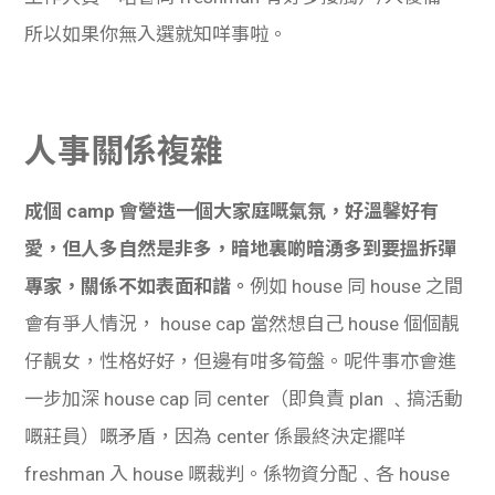
所以如果你無入選就知咩事啦。
人事關係複雜
成個 camp 會營造一個大家庭嘅氣氛，好溫馨好有
愛，但人多自然是非多，暗地裏啲暗湧多到要搵拆彈
專家，關係不如表面和諧。
例如 house 同 house 之間
會有爭人情況， house cap 當然想自己 house 個個靚
仔靚女，性格好好，但邊有咁多筍盤。呢件事亦會進
一步加深 house cap 同 center（即負責 plan ﹑搞活動
嘅莊員）嘅矛盾，因為 center 係最終決定擺咩
freshman 入 house 嘅裁判。係物資分配﹑各 house