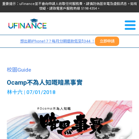
重要提示：uFinance並不會向申請人收取任何服務費，請慎防偽冒來電及虛假訊息。如有
懷疑，請致電客戶服務熱線
5198
4354
。
聯絡我
關於
們
想出新iPhone17？每月分期還款低至$344 ！
立即申請
＋
我們
852
貸款
5198
校園Guide
4354
服務
Ocamp不為人知嘅暗黑事實
林十六
| 07/01/2018
學生
學生
貸款
資訊
Blog
常見
貸款