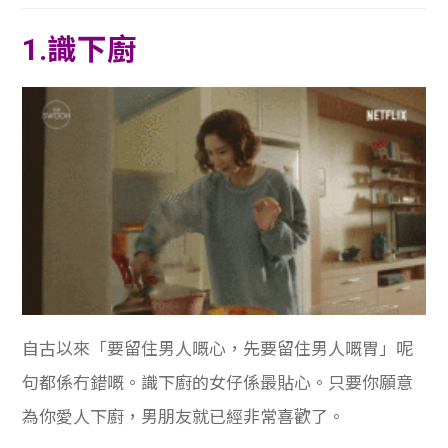
學生
1.識下廚
貸款
101
自古以來「要留住男人嘅心，先要留住男人嘅胃」呢
句都係冇錯嘅。識下廚的女仔係最貼心。只要你願意
為你愛人下廚，男朋友就已經非常喜歡了。