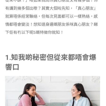
從來不缺！」咁如果我問你真心朋友又有幾多個？你
有講到幾多個出嚟？其實大個咗先知，「真心朋友」
就算唔係經常聯絡，但每次見面都可以一樣熟絡，感
情都唔會變淡！想知道身邊嘅朋友係咪真心朋友？睇
下佢有冇以下呢5嘅特徵你就知！
1.知我啲秘密但從來都唔會爆
響口