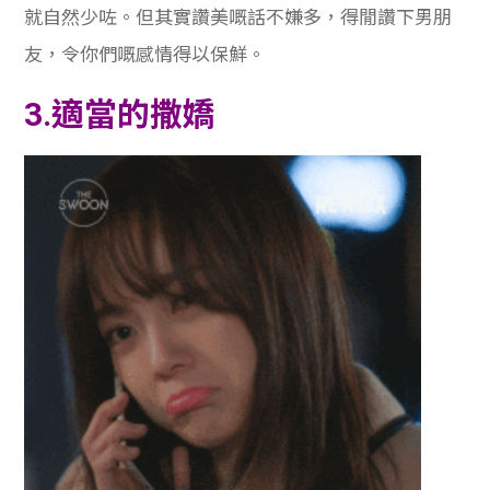
就自然少咗。但其實讚美嘅話不嫌多，得閒讚下男朋
友，令你們嘅感情得以保鮮。
3.適當的撒嬌