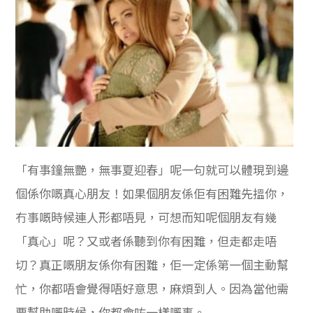
「有事鐘無艷，無事夏迎春」呢一句就可以體現到邊
個係你嘅真心朋友！如果個朋友係佢有困難先搵你，
冇事嘅時候連人形都唔見，可想而知呢個朋友有幾
「真心」呢？又或者係聽到你有困難，但走都走唔
切？真正嘅朋友係你有困難，佢一定係第一個主動幫
忙，你都唔會覺得唔好意思，麻煩到人。因為當他需
要幫助嘅時候，你都會咗一樣嘅事。