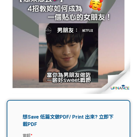
問題
計算
大專
機
學生
生筍
學生
福利
工推
故事
uFina
介
聯絡
分享
nce
搵工
我們
大學
校園
Gui
生學
贊助
de
費貸
Exc
款
han