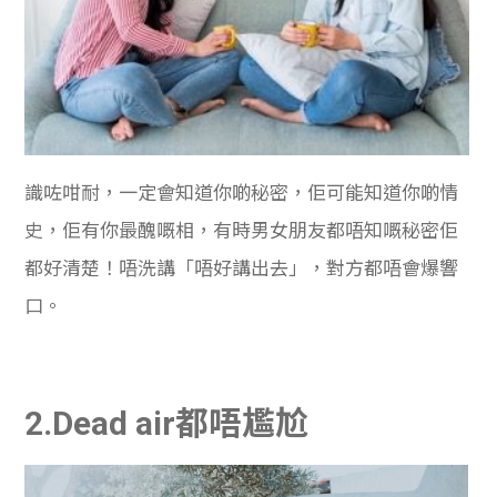
識咗咁耐，一定會知道你啲秘密，佢可能知道你啲情
史，佢有你最醜嘅相，有時男女朋友都唔知嘅秘密佢
都好清楚！唔洗講「唔好講出去」，對方都唔會爆響
口。
2.Dead air都唔尷尬