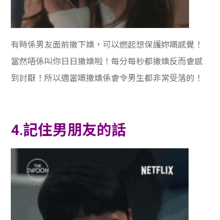
有時係男友面前撒下嬌，可以燃起想保護妳嘅感覺！
當然唔係叫你日日撒嬌啦！每分每秒都撒嬌反而會感
到討厭！所以適當嘅撒嬌係會令男生都非常受落的！
4.記住男朋友的話