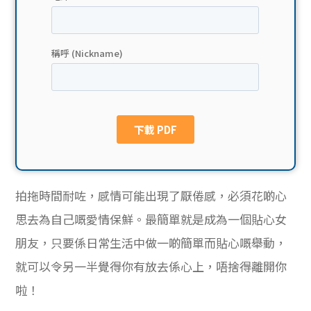
貸款
ge
計數
Gui
機
de
網上
校園
私人
Gui
貸款
de
拍拖時間耐咗，感情可能出現了厭倦感，必須花啲心
貸款
理財
思去為自己嘅愛情保鮮。最簡單就是成為一個貼心女
朋友，只要係日常生活中做一啲簡單而貼心嘅舉動，
計數
Gui
就可以令另一半覺得你有放去係心上，唔捨得離開你
機
de
啦！