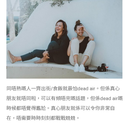
同唔熟嘅人一齊出街/食飯就最怕dead air。但係真心
朋友就唔同啦，可以有傾唔完嘅話題，但係dead air嘅
時候都唔覺得尷尬。真心朋友就係可以令你非常自
在，唔需要時時刻刻都戰戰兢兢。