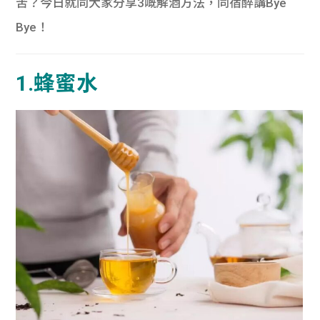
苦？今日就同大家分享3嘅解酒方法，同宿醉講Bye
Bye！
1.蜂蜜水