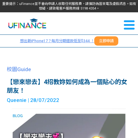
重要提示：uFinance並不會向申請人收取任何服務費，請慎防偽冒來電及虛假訊息。如有
懷疑，請致電客戶服務熱線
5198
4354
。
聯絡我
關於
們
想出新iPhone17？每月分期還款低至$344 ！
立即申請
＋
我們
852
貸款
5198
校園Guide
4354
服務
【戀來戀去】4招教妳如何成為一個貼心的女
朋友！
學生
學生
Queenie
| 28/07/2022
貸款
資訊
Blog
常見
貸款