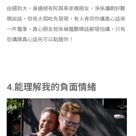
由細到大，身邊總有阿與奉承嘅朋友，淨係講啲好聽
嘅說話。但係大個咗先發現，有人肯同你講真心話係
一件難事。真心朋友就係幾難聽嘅話都唔怕講，只有
佢講嘅真心話先可以點醒你！
4.能理解我的負面情緒