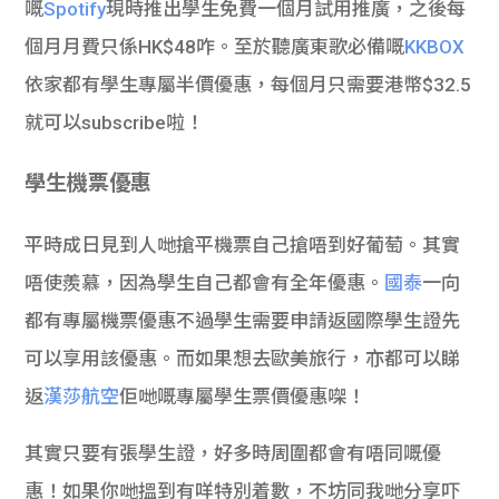
嘅
Spotify
現時推出學生免費一個月試用推廣，之後每
個月月費只係HK$48咋。至於聽廣東歌必備嘅
KKBOX
依家都有學生專屬半價優惠，每個月只需要港幣$32.5
就可以subscribe啦！
學生機票優惠
平時成日見到人哋搶平機票自己搶唔到好葡萄。其實
唔使羨慕，因為學生自己都會有全年優惠。
國泰
一向
都有專屬機票優惠不過學生需要申請返國際學生證先
可以享用該優惠。而如果想去歐美旅行，亦都可以睇
返
漢莎航空
佢哋嘅專屬學生票價優惠㗎！
其實只要有張學生證，好多時周圍都會有唔同嘅優
惠！如果你哋搵到有咩特別着數，不坊同我哋分享吓