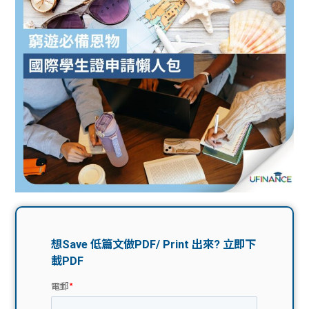
問題
計算
大專
機
學生
生筍
學生
福利
工推
故事
uFina
介
聯絡
分享
nce
搵工
我們
大學
校園
Gui
生學
贊助
de
費貸
Exc
款
han