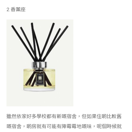
2.香薰座
雖然依家好多學校都有新嘅宿舍，但如果住啲比較舊
嘅宿舍，啲房就有可能有陣霉霉地嘅味，呢個時候就