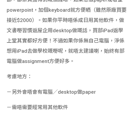
powerpoint，加個keyboard就方便晒（雖然原廠買要
接近$2000）。如果你平時唔係成日用其他軟件，做
文書嘢習慣返屋企用desktop做嘅話，買部iPad返學
上堂其實都好方便！不過如果你係無自己電腦，淨係
想用iPad去做學校嘅嘢呢，就唔太建議喇，始終有部
電腦做assignment方便好多。
考慮地方：
－另外會唔會有電腦／desktop做paper
－需唔需要經常用其他軟件