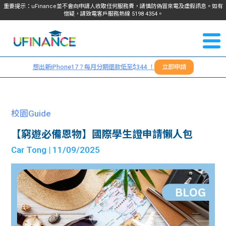
重要提示：uFinance並不會向申請人收取任何服務費，請慎防偽冒來電及虛假訊息。如有
懷疑，請致電客戶服務熱線
5198
4354
。
聯絡我
關於
們
想出新iPhone17？每月分期還款低至$344 ！
立即申請
＋
我們
852
貸款
5198
校園Guide
4354
服務
【窮遊必備恩物】國際學生證申請懶人包
Car Tong
| 11/09/2025
學生
學生
貸款
資訊
Blog
常見
貸款