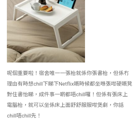
呢個重要啦！宿舍唯一一張枱就係你張書枱，但係冇
理由有時想chill下睇下Netflix嘅時候都坐喺張咁硬嘅凳
對住書怡睇，成件事一啲都唔chill囉！但係有張床上
電腦枱，就可以坐係床上面舒舒服服咁煲劇，你話
chill唔chill先！