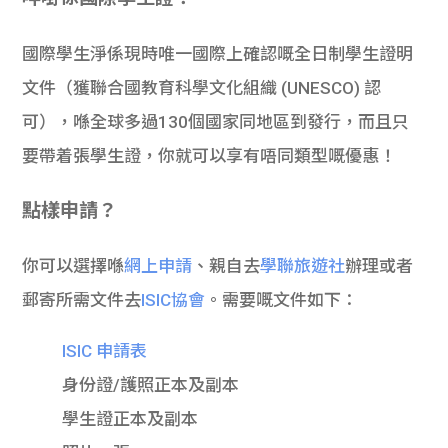
學生
國際學生淨係現時唯一國際上確認嘅全日制學生證明
貸款
文件（獲聯合國教育科學文化組織 (UNESCO) 認
101
可），喺全球多過130個國家同地區到發行，而且只
要帶着張學生證，你就可以享有唔同類型嘅優惠！
點樣申請？
你可以選擇喺
網上申請
、親自去
學聯旅遊社
辦理或者
郵寄所需文件去
ISIC協會
。需要嘅文件如下：
ISIC 申請表
身份證/護照正本及副本
學生證正本及副本