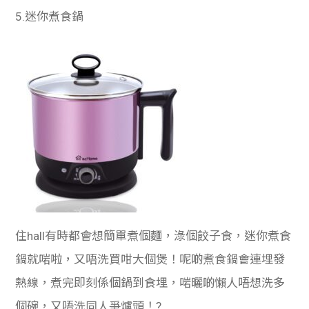
5.迷你煮食鍋
住hall有時都會想簡單煮個麵，淥個餃子食，迷你煮食
鍋就啱啦，又唔洗買咁大個煲！呢啲煮食鍋會連埋發
熱線，煮完即刻係個鍋到食埋，啱曬啲懶人唔想洗多
個碗，又唔洗同人爭爐頭！?