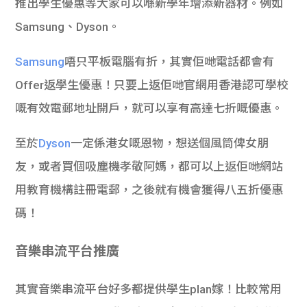
推出學生優惠等大家可以喺新學年增添新器材。例如
Samsung、Dyson。
Samsung
唔只平板電腦有折，其實佢哋電話都會有
Offer返學生優惠！只要上返佢哋官網用香港認可學校
嘅有效電郵地址開戶，就可以享有高達七折嘅優惠。
至於
Dyson
一定係港女嘅恩物，想送個風筒俾女朋
友，或者買個吸塵機孝敬阿媽，都可以上返佢哋網站
用教育機構註冊電郵，之後就有機會獲得八五折優惠
碼！
音樂串流平台推廣
其實音樂串流平台好多都提供學生plan嫁！比較常用