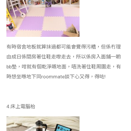
有時宿舍地板就算抹過都可能會覺得污糟，但係冇理
由成日係間房著住鞋走嚟走去，所以係房入面鋪一啲
bb墊，咁就有個乾淨嘅地面，唔洗著住鞋周圍走，有
時想坐喺地下同roommate談下心又得，得咗!
4.
床上電腦枱