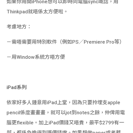
如果你用開iPhone想可以即時同電腦sync嘅話，用
Thinkpad就唔係太方便啦。
考慮地方：
－需唔需要用特別軟件（例如PS／Premiere Pro等）
－用Window系統方唔方便
iPad系列
依家好多人鍾意用iPad上堂，因為只要拎埋支apple
pencil係度畫畫畫，就可以jot到notes之餘，仲俾用電
腦更flexible。加上iPad價錢又唔貴，最平$2799有一
部，都係負擔得到嘅價錢嚟。如果想做paper或者整