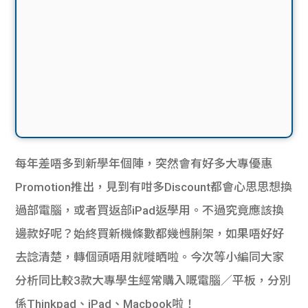
每年差唔多到新學年個陣，突然會有好多大專優惠
Promotion推出，見到有咁多Discount都會心思思想換
過部電腦，或者買返部iPad返學用。不過究竟應該換
邊款好呢？始終買新機條數都幾乸脷架，如果唔好好
去諗清楚，轉個頭唔用就嘥晒啦。今次等小編同大家
分析同比較3款大專學生經常購入嘅電腦／平板，分別
係Thinkpad、iPad、Macbook啦！