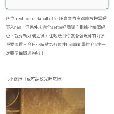
各位freshman／有hall offer嘅寶寶依家都應該搬緊啲
嘢入hall，但係仲未完全settle好晒呢？根據小編嘅經
驗，就算執好曬之後，住咗幾日你就會發現仲有好多
嘢要添置。今日小編就為各位住hall嘅同學推介5件一
定要準備嘅恩物啦！
1.小夜燈（或可調校光暗嘅燈）