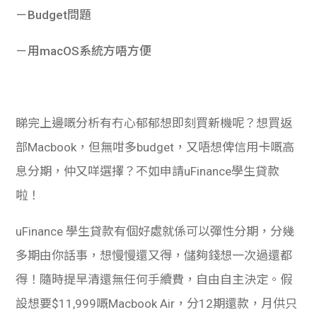
－Budget問題
－用macOS系統方唔方便
睇完上邊嘅分析有冇心郁郁想即刻買新機呢？想買返
部Macbook，但無咁多budget，
又唔想俾信用卡嘅高
息分期，仲又咩選擇？不如申請uFinance學生貸款
啦！
uFinance 學生貸款有個好處就係可以彈性分期，分幾
多期由你話事，想慢慢還又得，儲夠錢想一次過還都
得！隨時提早清還無任何手續費，自由自主決定。假
設想要$11,999嘅Macbook Air，分12期還款，月供只