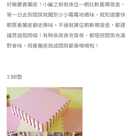
好需要香薰座！小編之前就係住一啲比較舊嘅宿舍，
第一日去到間房就聞到少少霉霉地嘅味，就知道要快
啲買香薰座僻走陣味。不過就算住啲新嘅宿舍，都建
議買返個用㗎！有時係房食完宵夜，都唔想間房充滿
野食味，用香薰座就成間房都香噴噴啦！
3.BB墊