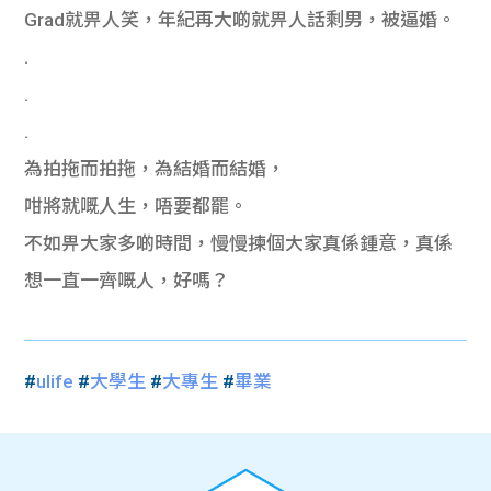
Grad就畀人笑，年紀再大啲就畀人話剩男，被逼婚。
.
.
.
為拍拖而拍拖，為結婚而結婚，
咁將就嘅人生，唔要都罷。
不如畀大家多啲時間，慢慢揀個大家真係鍾意，真係
想一直一齊嘅人，好嗎？
#
ulife
#
大學生
#
大專生
#
畢業