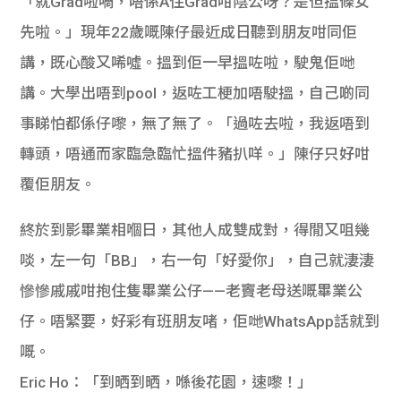
「就Grad啦喎，唔係A住Grad咁陰公呀？是但搵條女
貸款
ge
先啦。」現年22歲嘅陳仔最近成日聽到朋友咁同佢
計數
Gui
講，既心酸又唏噓。搵到佢一早搵咗啦，駛鬼佢哋
講。大學出唔到pool，返咗工梗加唔駛搵，自己啲同
機
de
事睇怕都係仔嚟，無了無了。「過咗去啦，我返唔到
網上
校園
轉頭，唔通而家臨急臨忙搵件豬扒咩。」陳仔只好咁
覆佢朋友。
私人
Gui
終於到影畢業相嗰日，其他人成雙成對，得閒又咀幾
貸款
de
啖，左一句「BB」，右一句「好愛你」，自己就淒淒
貸款
理財
慘慘戚戚咁抱住隻畢業公仔——老竇老母送嘅畢業公
仔。唔緊要，好彩有班朋友啫，佢哋WhatsApp話就到
計數
Gui
嘅。
機
de
Eric Ho：「到晒到晒，喺後花園，速嚟！」