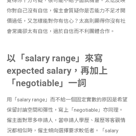
覺得你十分可疑，很可能不給予面試機會。太低反映
你對自己沒有自信，僱主會質疑你是否能力不足才開
價過低，又怎樣能對你有信心？太高則顯得你沒有社
會常識卻太有自信，過於自信而不利團體合作。
以「salary range」來寫
expected salary，再加上
「negotiable」一詞
用「salary range」而不給一個固定實數的原因是希望
保留討論空間和彈性，寫上「negotiable」亦同理。
僱主面對眾多申請人，當申請人學歷、履歷等客觀情
況都相似時，僱主傾向選擇要求較低者。「salary