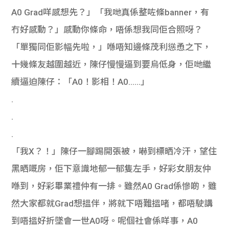
A0 Grad咩感想先？」「我哋真係整咗條banner，有
冇好感動？」感動你條命，唔係想我同佢合照呀？
「單獨同佢影幅先啦，」喺唔知邊條茂利慫恿之下，
十幾條友越圍越近，陳仔慢慢逼到要烏低身，佢哋繼
續逼迫陳仔：「A0！影相！A0……」
.
.
.
「我X？！」陳仔一腳踢開張被，嚇到標晒冷汗，望住
黑晒嘅房，佢下意識地郁一郁隻左手，好彩女朋友仲
喺到，好彩畢業禮仲有一排。雖然A0 Grad係慘啲，雖
然大家都就Grad想搵伴，將就下唔難搵啫，都唔駛講
到唔搵好折墜會一世A0呀。呢個社會係咩事，A0