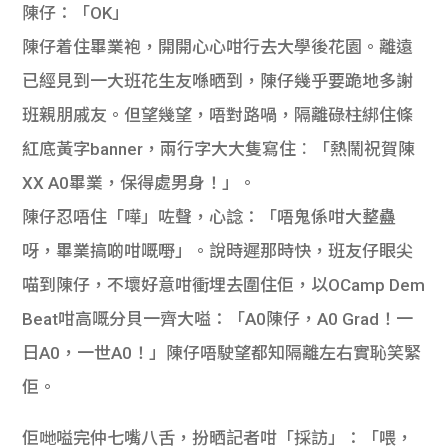
陳仔：「OK」
學生
陳仔着住畢業袍，開開心心咁行去大學後花園。離遠
貸款
已經見到一大班花生友喺晒到，陳仔幾乎要跪地多謝
101
班親朋戚友。但望幾望，唔對路喎，隔離碌柱綁住條
紅底黃字banner，兩行字大大隻寫住︰「熱鬧祝賀陳
XX A0畢業，保得處男身！」。
陳仔忍唔住「嘩」咗聲，心諗：「唔鬼係咁大整蠱
呀，畢業搞啲咁嘅嘢」。說時遲那時快，班友仔眼尖
喵到陳仔，不壞好意咁衝埋去圍住佢，以OCamp Dem
Beat咁高嘅分貝一齊大嗌：「A0陳仔，A0 Grad！一
日A0，一世A0！」陳仔唔駛望都知隔離左右實恥笑緊
佢。
佢哋嗌完仲七嘴八舌，扮晒記者咁「採訪」：「喂，