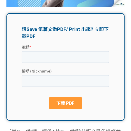
問題
計算
大專
機
學生
生筍
學生
福利
工推
故事
uFina
介
聯絡
分享
nce
搵工
我們
大學
校園
Gui
生學
贊助
de
費貸
Exc
款
han