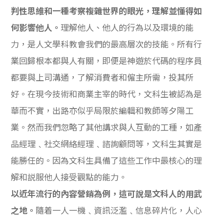
判性思維和一種考察複雜世界的眼光，理解並懂得如
何影響他人。
理解他人、他人的行為以及環境的能
力，是人文學科教會我們的最高層次的技能。所有行
業回歸根本都與人有關，即便是神遊於代碼的程序員
都要與上司溝通，了解消費者和僱主所需，投其所
好。在現今技術和商業主宰的時代，文科生被認為是
華而不實，出路亦似乎局限於編輯和教師等夕陽工
業。然而我們忽略了其他講求與人互動的工種，如產
品經理﹑社交網絡經理﹑諮詢顧問等，文科生其實是
能勝任的。因為文科生具備了這些工作中最核心的理
解和説服他人接受觀點的能力。
以近年流行的內容營銷為例，這可說是文科人的用武
之地。
隨着一人一機﹑資訊泛濫﹑信息碎片化，人心