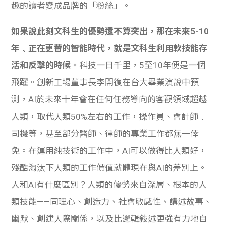
趣的讀者變成品牌的「粉絲」。
如果說此刻文科生的優勢還不算突出，那在未來5-10
年﹑正在更替的智能時代，就是文科生利用軟技能存
活和反擊的時候。
科技一日千里，5至10年便是一個
飛躍。創新工場董事長李開復在台大畢業演說中預
測，AI於未來十年會在任何任務導向的客觀領域超越
人類，取代人類50%左右的工作，操作員、會計師﹑
司機等，甚至部分醫師、律師的專業工作都無一倖
免。在運用純技術的工作中，AI可以做得比人類好，
殘酷淘汰下人類的工作價值就體現在與AI的差別上。
人和AI有什麼區別？人類的優勢來自深層、根本的人
類技能——同理心、創造力、社會敏感性、講述故事、
幽默、創建人際關係，以及比邏輯敍述更強有力地自