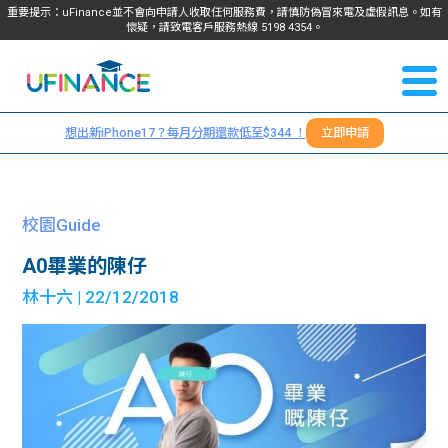
重要提示：uFinance並不會向申請人收取任何服務費，請慎防偽冒來電及虛假訊息。如有
懷疑，請致電客戶服務熱線
5198
4354
。
聯絡我
關於
們
想出新iPhone17？每月分期還款低至$344 ！
立即申請
＋
我們
852
貸款
5198
校園Guide
4354
服務
A0畢業的陳仔
林十六
| 22/12/2018
學生
學生
貸款
資訊
Blog
常見
貸款