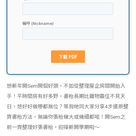
貸款
ge
計數
Gui
機
de
網上
校園
私人
Gui
貸款
de
想新年開Sem開個好頭，不如從整理屋企房間開始入
貸款
理財
手！平時間房有好多野，書枱長期比雜物霸住不見天
日，想好好做嘢都無位？等我哋同大家分享4步還原整
計數
Gui
齊書枱方法，無論你張枱幾大或幾細都啱！開Sem之
機
de
前一齊整理好張書枱，迎接新開學期啦～