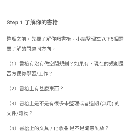
學生
貸款
Step 1 了解你的書枱
101
整理之前，先要了解你嘅書枱。小編整理左以下5個需
要了解的問題同方向。
（1）書枱有沒有做空間規劃？如果有，現在的規劃是
否方便你學習/工作？
（2）書枱上有甚麼東西？
（3）書枱上是不是有很多未整理或者過期 (無用) 的
文件/雜物？
（4）書枱上的文具 / 化妝品 是不是隨意亂放？