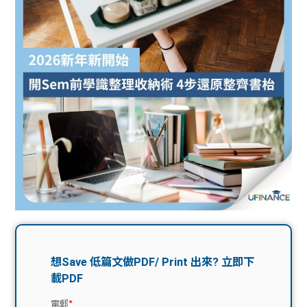
問題
計算
大專
機
學生
生筍
學生
福利
工推
故事
uFina
介
聯絡
分享
nce
搵工
我們
大學
校園
Gui
生學
贊助
de
費貸
Exc
款
han