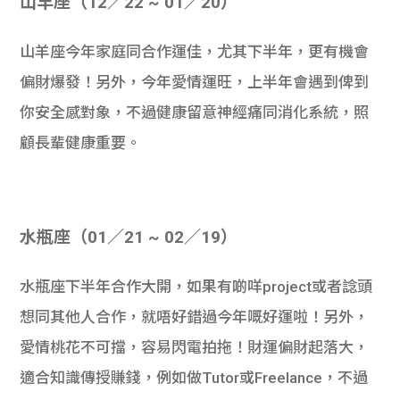
山羊座（12／22 ~ 01／20）
山羊座今年家庭同合作運佳，尤其下半年，更有機會
偏財爆發！另外，今年愛情運旺，上半年會遇到俾到
你安全感對象，不過健康留意神經痛同消化系統，照
顧長輩健康重要。
水瓶座（01／21 ~ 02／19）
水瓶座下半年合作大開，如果有啲咩project或者諗頭
想同其他人合作，就唔好錯過今年嘅好運啦！另外，
愛情桃花不可擋，容易閃電拍拖！財運偏財起落大，
適合知識傳授賺錢，例如做Tutor或Freelance，不過