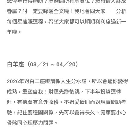
想今年行得順啲？想避開所有危險位？想有情人終成
眷屬？咁一定要睇曬全文啦！我地會同大家一一分析
每個星座嘅運程，希望大家都可以順順利利度過新一
年啦。
白羊座（03／21 ~ 04／20）
2026年對白羊座嚟講係人生分水嶺，所以會逼你變得
成熟，重塑自我！財運先蹲後跳，下半年投資運轉
旺，有機會有意外收穫。不過愛情則面對現實問題考
驗，記住要穩固關係，先可以變得長久。健康要小心
骨骼同心理壓力問題。