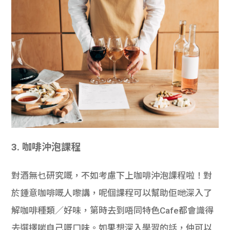
3. 咖啡沖泡課程
對酒無乜研究嘅，不如考慮下上咖啡沖泡課程啦！對
於鍾意咖啡嘅人嚟講，呢個課程可以幫助佢哋深入了
解咖啡種類／好味，第時去到唔同特色Cafe都會識得
去選擇啱自己嘅口味。如果想深入學習的話，仲可以