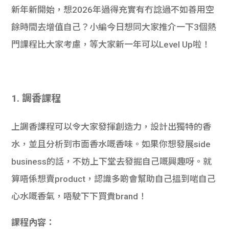
新年新開始，想2026年過得充實有冇諗過不如善用空
餘時間去增值自己？小編今日想同大家推介一下3個熱
門課程比大家考慮，等大家新一年可以Level Up啦！
1. 調香課程
上調香課程可以令大家發揮創造力，設計出獨特的香
水，並且分析到市面香水嘅香味。如果你想發展side
business的話，不妨上下堂去發掘自己嘅興趣呀。就
算唔係想賣product，認識多啲會幫助自己搵到啱自己
心水嘅香氣，唔駛下下買貴brand！
課程內容：