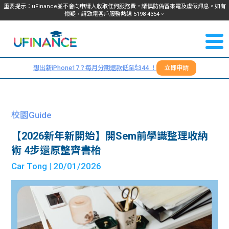
重要提示：uFinance並不會向申請人收取任何服務費，請慎防偽冒來電及虛假訊息。如有
懷疑，請致電客戶服務熱線
5198
4354
。
聯絡我
關於
們
想出新iPhone17？每月分期還款低至$344 ！
立即申請
＋
我們
852
貸款
5198
校園Guide
4354
服務
【2026新年新開始】開Sem前學識整理收納
術 4步還原整齊書枱
學生
學生
Car Tong
| 20/01/2026
貸款
資訊
Blog
常見
貸款