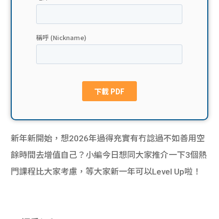
貸款
ge
計數
Gui
機
de
網上
校園
私人
Gui
貸款
de
新年新開始，想2026年過得充實有冇諗過不如善用空
貸款
理財
餘時間去增值自己？小編今日想同大家推介一下3個熱
門課程比大家考慮，等大家新一年可以Level Up啦！
計數
Gui
機
de