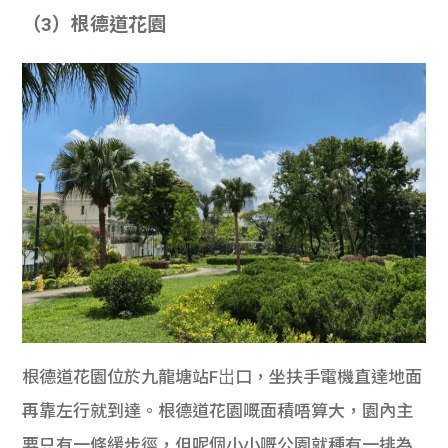
（3）根德道花園
根德道花園位於九龍塘站F岀口，坐扶手電機直達地面
再靠左行就到達。根德道花園嘅面積唔算大，園內主
要只有一條緩步徑，但呢個小小嘅公園就種有一排為