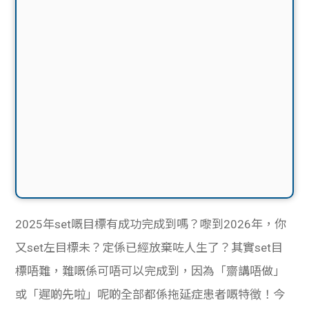
2025年set嘅目標有成功完成到嗎？嚟到2026年，你
又set左目標未？定係已經放棄咗人生了？其實set目
標唔難，難嘅係可唔可以完成到，因為「齋講唔做」
或「遲啲先啦」呢啲全部都係拖延症患者嘅特徴！今