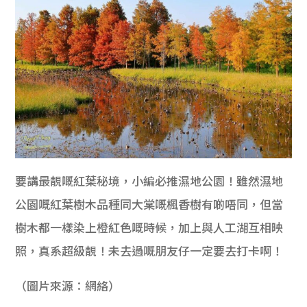
要講最靚嘅紅葉秘境，小編必推濕地公園！雖然濕地
公園嘅紅葉樹木品種同大棠嘅楓香樹有啲唔同，但當
樹木都一樣染上橙紅色嘅時候，加上與人工湖互相映
照，真系超級靚！未去過嘅朋友仔一定要去打卡啊！
（圖片來源：網絡）