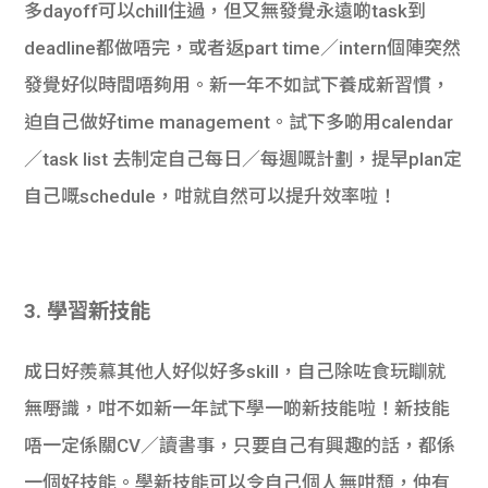
多dayoff可以chill住過，但又無發覺永遠啲task到
deadline都做唔完，或者返part time／intern個陣突然
發覺好似時間唔夠用。新一年不如試下養成新習慣，
迫自己做好time management。試下多啲用calendar
／task list 去制定自己每日／每週嘅計劃，提早plan定
自己嘅schedule，咁就自然可以提升效率啦！
3. 學習新技能
成日好羨慕其他人好似好多skill，自己除咗食玩瞓就
無嘢識，咁不如新一年試下學一啲新技能啦！新技能
唔一定係關CV／讀書事，只要自己有興趣的話，都係
一個好技能。學新技能可以令自己個人無咁頹，仲有