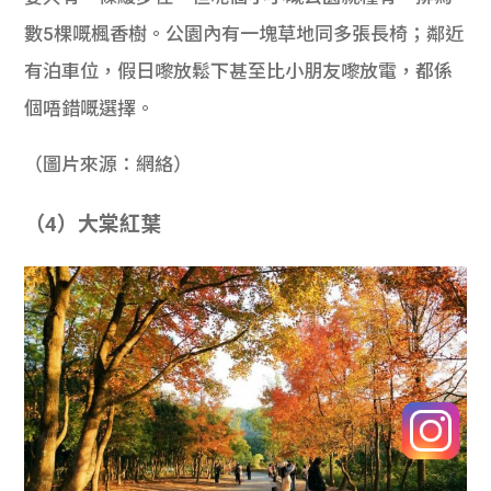
數5棵嘅楓香樹。公園內有一塊草地同多張長椅；鄰近
有泊車位，假日嚟放鬆下甚至比小朋友嚟放電，都係
個唔錯嘅選擇。
（圖片來源：網絡）
（4）大棠紅葉