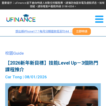
重要提示：uFinance並不會向申請人收取任何服務費，請慎防偽冒來電及虛假訊息。如有
懷疑，請致電客戶服務熱線
5198
4354
。
聯絡我
關於
們
想出新iPhone17？每月分期還款低至$344 ！
立即申請
＋
我們
852
貸款
5198
校園Guide
4354
服務
【2026新年新目標】技能Level Up－3個熱門
課程推介
學生
學生
Car Tong
| 08/01/2026
貸款
資訊
Blog
常見
貸款