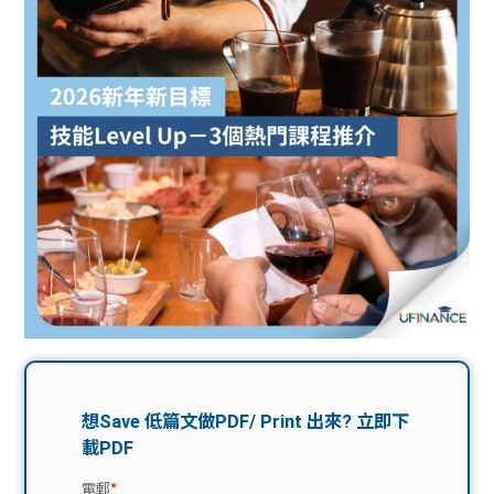
問題
計算
大專
機
學生
生筍
學生
福利
工推
故事
uFina
介
聯絡
分享
nce
搵工
我們
大學
校園
Gui
生學
贊助
de
費貸
Exc
款
han