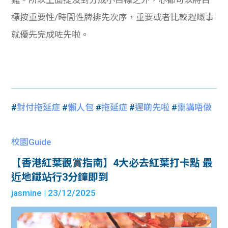
難。所以上面提及到分成小目標之外，亦都可以將目
標按重要性/時間性牌排先次序，重要或者比較趕嘅事
就優先完成咗先啦。
#
對付拖延症
#
懶人包
#
拖延症
#
遲啲先啦
#
齋講唔做
校園Guide
【香港紅葉觀賞指南】4大必去紅葉打卡點 最
近地鐵站行3分鐘即到
jasmine
| 23/12/2025