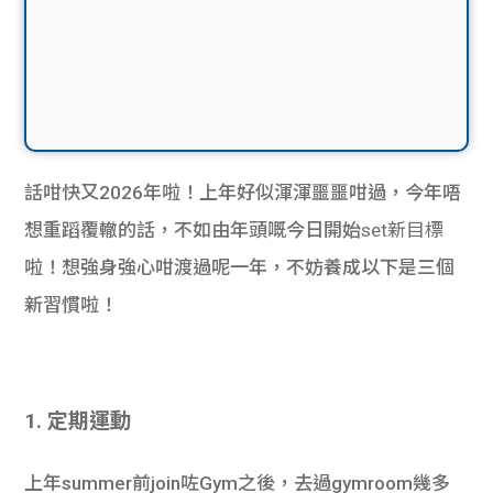
話咁快又2026年啦！上年好似渾渾噩噩咁過，今年唔
想重蹈覆轍的話，不如由年頭嘅今日開始
set新目標
啦！想強身強心咁渡過呢一年，不妨養成以下是三個
新習慣啦！
1. 定期運動
上年summer前join咗Gym之後，去過gymroom幾多