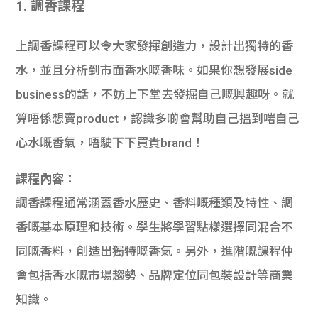
1. 調香課程
學生
貸款
上調香課程可以令大家發揮創造力，設計出獨特的香
水，並且分析到市面香水嘅香味。如果你想發展side
101
business的話，不妨上下堂去發掘自己嘅興趣呀。就
算唔係想賣product，認識多啲會幫助自己搵到啱自己
心水嘅香氣，唔駛下下買貴brand！
課程內容：
調香課程通常涵蓋香水歷史、香料嘅種類及特性、調
香嘅基本原理和技術。學生將學習點樣選擇同混合不
同嘅香料，創造出獨特嘅香氣。另外，進階嘅課程仲
會包括香水嘅市場趨勢、品牌定位同包裝設計等商業
知識。