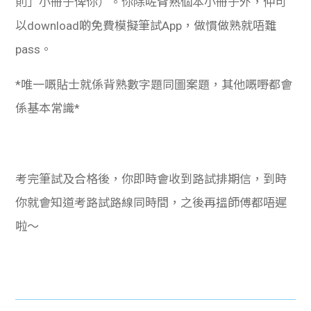
則」小冊子俾你）。你除咗背熟個本小冊子外，仲可
以download啲免費模擬筆試App，做慣做熟就唔難
pass。
*唯一嘅貼士就係背熟數字題同圖案題，其他嘅嘢都會
係基本常識*
考完筆試及合格後，你即時會收到路試排期信，到時
你就會知道考路試路線同時間，之後再搵師傅都唔遲
啦～