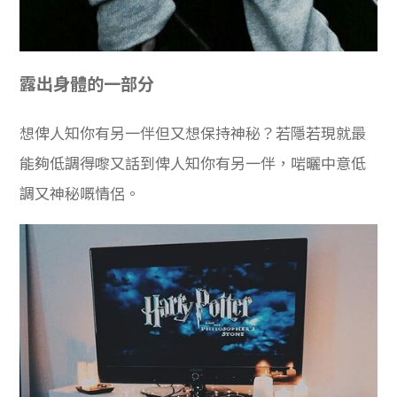
露出身體的一部分
想俾人知你有另一伴但又想保持神秘？若隱若現就最
能夠低調得嚟又話到俾人知你有另一伴，啱曬中意低
調又神秘嘅情侶。