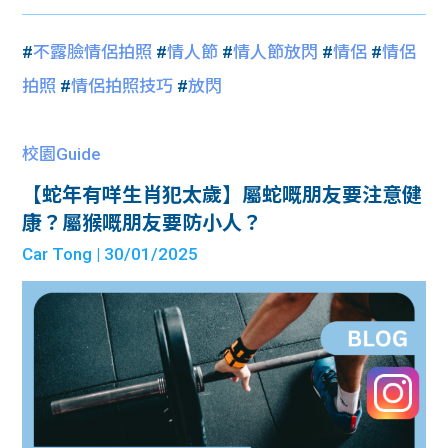
#
不露臉情侶拍照
#
情人節
#
情人節放閃
#
情侶
#
情侶
拍照
#
情侶拍照技巧
#
放閃
校園Guide
【蛇年有咩生肖犯太歲】屬蛇嘅朋友要注意健
康？屬猴嘅朋友要防小人？
Car Tong
| 30/01/2025