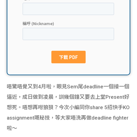
貸款
ge
計數
Gui
機
de
網上
校園
私人
Gui
貸款
de
唔驚唔覺又到4月啦，眼見Sem尾deadline一個接一個
貸款
理財
逼近，成日做到凌晨，訓幾個鐘又要去上堂Present好
想死。唔想再咁狼狽？今次小編同你share 5招快手KO
計數
Gui
assignment嘅秘技，等大家唔洗再做deadline fighter
機
de
啦～