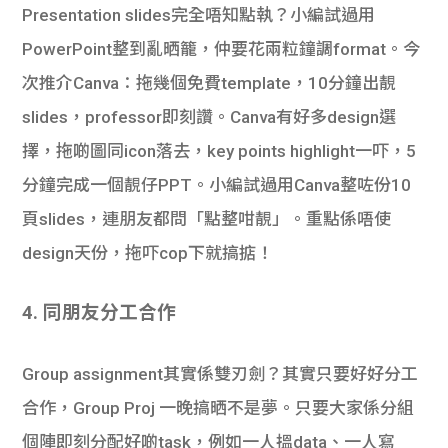
Presentation slides完全唔知點執？小編試過用
PowerPoint整到亂晒籠，仲要花兩粒鐘調format。今
次推介Canva：拖幾個免費template，10分鐘出靚
slides，professor即刻讚。Canva有好多design選
擇，拖啲圖同icon落去，key points highlight一吓，5
分鐘完成一個靚仔PPT。小編試過用Canva整咗份10
頁slides，連朋友都問「點整咁靚」。重點係唔使
design天份，拖吓cop下就搞掂！
4. 同朋友分工合作
Group assignment其實係雙刃劍？其實只要好好分工
合作，Group Proj 一晚搞晒不是夢。只要大家係分組
個陣即刻分配好啲task，例如一人搵data、一人寫