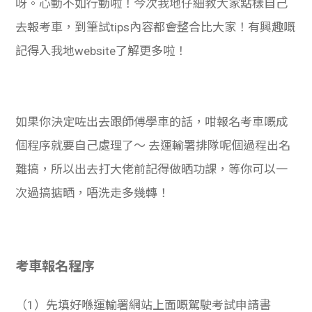
呀。心動不如行動啦！
今次我地仔細教大家點樣自己
去報考車，到筆試tips內容都會整合比大家！有興趣嘅
記得入我地website了解更多啦！
如果你決定咗出去跟師傅學車的話，咁報名考車嘅成
個程序就要自己處理了～ 去運輸署排隊呢個過程出名
難搞，所以出去打大佬前記得做晒功課，等你可以一
次過搞掂晒，唔洗走多幾轉！
考車報名程序
（1）先填好喺運輸署網站上面嘅駕駛考試申請書