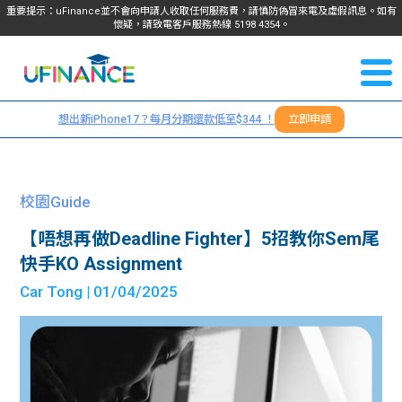
重要提示：uFinance並不會向申請人收取任何服務費，請慎防偽冒來電及虛假訊息。如有
懷疑，請致電客戶服務熱線
5198
4354
。
聯絡我
關於
們
想出新iPhone17？每月分期還款低至$344 ！
立即申請
＋
我們
852
貸款
5198
校園Guide
4354
服務
【唔想再做Deadline Fighter】5招教你Sem尾
快手KO Assignment
學生
學生
Car Tong
| 01/04/2025
貸款
資訊
Blog
常見
貸款