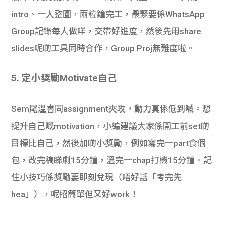
intro、一人整圖，兩粒鐘完工，最緊要係WhatsApp
Group記錄每人做咩，交帶好進度，然後先用share
slides呢啲工具同時合作，Group Proj無難度啦。
5. 定小獎勵Motivate自己
Sem尾溫書同assignment夾攻，動力真係低到喊。想
提升自己嘅motivation，小編建議大家係開工前set啲
目標比自己，然後加啲小獎勵，例如寫完一part食個
包，改完稿睇劇15分鐘，溫完一chap打機15分鐘。記
住小技巧係獎勵要即刻兌現（唔好話「考完先
hea」），呢招簡單但又好work！