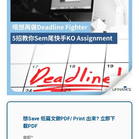
問題
計算
大專
機
學生
生筍
學生
福利
工推
故事
uFina
介
聯絡
分享
nce
搵工
我們
大學
校園
Gui
生學
贊助
de
費貸
Exc
款
han