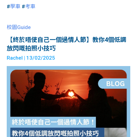
#
學車
#
考車
校園Guide
【終於唔使自己一個過情人節】教你4個低調
放閃嘅拍照小技巧
Rachel
| 13/02/2025