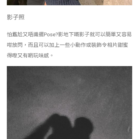
影子照
怕尷尬又唔識擺Pose?影地下嘅影子就可以簡單又容易
咁放閃，而且可以加上一些小動作或裝飾令相片甜蜜
得嚟又有啲玩味感。