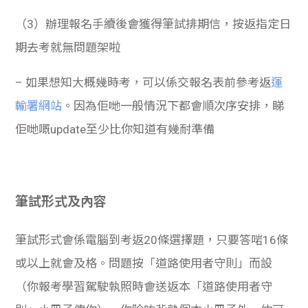
（3）辦理報名手續後會獲得筆試排期信，按返指定日
期去考就無問題架啦
– 如果想知大概幾時考，可以係交報名表前參考返
運
輸署網站
。因為佢哋一般情況下都會順次序安排，睇
佢哋嘅update至少比你知道有幾耐準備
筆試形式及內容
筆試形式會係電腦到考返20條選擇題，只要答啱16條
或以上就會及格。問題按「道路使用者守則」而設
（你報考學習駕駛執照時會送返本「道路使用者守