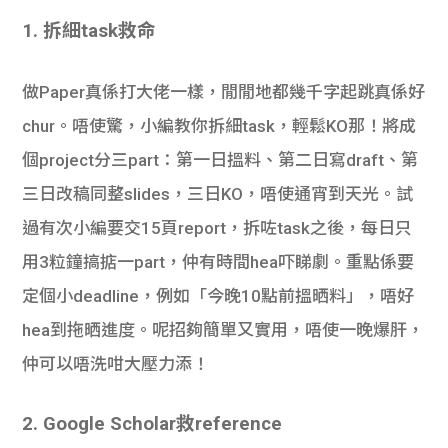
學生
1. 拆細task救命
貸款
做Paper真係打大佬一樣，閒閒地都幾千字起跳真係好
101
chur。唔使驚，小編教你拆細task，輕鬆KO那！將成
個project分三part：第一日搵料、第二日寫draft、第
三日改稿同整slides，三日KO，唔使通宵到天光。試
過有次小編要交15頁report，拆咗task之後，每日只
用3粒鐘搞掂一part，仲有時間hea吓睇劇。重點係要
定個小deadline，例如「今晚10點前搵晒料」，唔好
hea到拖晒進度。呢招夠簡單又實用，唔使一晚爆肝，
仲可以唔洗咁大壓力添！
2. Google Scholar救reference