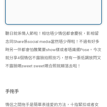
聽日就係情人節啦！相信唔少情侶都會慶祝，影相留
念同Share係social media當然唔少得啦！不過有好多
時另一伴都會怕醜驚要show樣或者唔識擺Pose。今次
就分享4個情侶不露臉拍照技巧，想有一張低調放閃又
不露臉嘅sweet sweet嘅合照就睇落去啦！
手拖手
情侶之間拖手是簡單表達愛的方法，十指緊扣或者女