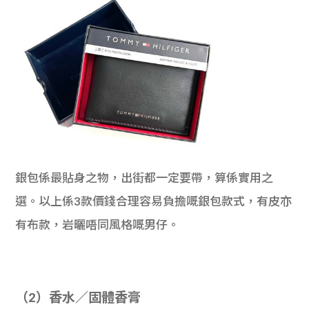
銀包係最貼身之物，出街都一定要帶，算係實用之
選。以上係3款價錢合理容易負擔嘅銀包款式，有皮亦
有布款，岩曬唔同風格嘅男仔。
（2）香水／固體香膏