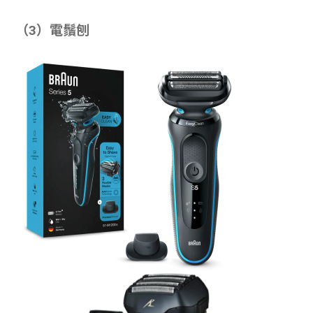
（3）電鬚刨