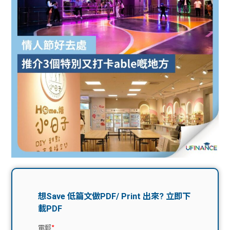
問題
計算
大專
機
學生
生筍
學生
福利
工推
故事
uFina
介
聯絡
分享
nce
搵工
我們
大學
校園
Gui
生學
贊助
de
費貸
Exc
款
han