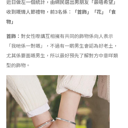
近日做左一個統計，由網民選出男朋友「最唔希望」
收到嘅情人節禮物，前3名係：
「首飾」「花」「食
物」
首飾：
對女性嚟講互相擁有共同的飾物係向人表示
「我哋係一對嘅」，不過有一啲男生會認為好老土，
尤其係要面嘅男生，所以最好預先了解對方中意咩類
型的飾物。