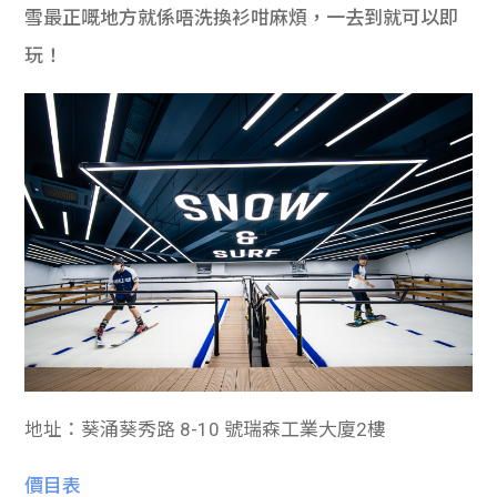
雪最正嘅地方就係唔洗換衫咁麻煩，一去到就可以即
玩！
地址：葵涌葵​​秀路 8-10 號瑞森工業大廈2樓⁠
價目表