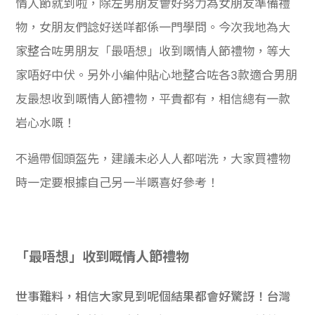
情人節就到啦，除左男朋友會好努力為女朋友準備禮
物，女朋友們諗好送咩都係一門學問。今次我地為大
家整合咗男朋友「最唔想」收到嘅情人節禮物，等大
家唔好中伏。另外小編仲貼心地整合咗各3款適合男朋
友最想收到嘅情人節禮物，平貴都有，相信總有一款
岩心水嘅！
不過帶個頭盔先，建議未必人人都啱洗，大家買禮物
時一定要根據自己另一半嘅喜好參考！
「最唔想」收到嘅情人節禮物
世事難料，相信大家見到呢個結果都會好驚訝！台灣