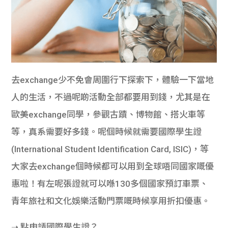
去exchange少不免會周圍行下探索下，體驗一下當地
人的生活，不過呢啲活動全部都要用到錢，尤其是在
歐美exchange同學，參觀古蹟、博物館、搭火車等
等，真系需要好多錢。呢個時候就需要國際學生證
(International Student Identification Card, ISIC)，等
大家去exchange個時候都可以用到全球唔同國家嘅優
惠啦！有左呢張證就可以喺130多個國家預訂車票、
青年旅社和文化娛樂活動門票嘅時候享用折扣優惠。
➝ 點申請國際學生證？