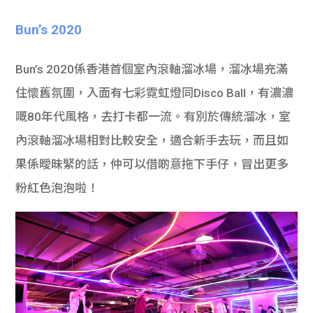
學生
Bun’s 2020
貸款
Bun’s 2020係香港首個室內滾軸溜冰場，溜冰場充滿
101
住懷舊氛圍，入面有七彩霓虹燈同Disco Ball，有濃濃
嘅80年代風格，去打卡都一流。有別於傳統溜冰，室
內滾軸溜冰場相對比較安全，適合新手去玩，而且如
果係曖昧緊的話，仲可以借啲意拖下手仔，冒出更多
粉紅色泡泡啦！