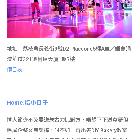
地址：荔枝角長義街9號D2 Placeone5樓A室／鰂魚涌
渣華道321號柯達大廈1期7樓
價目表
Home.焙小日子
情人節少不免要送朱古力比對方，唔想下下送貴嘢但
係屋企整又無架撐，咁不如一齊出去DIY Bakery教室