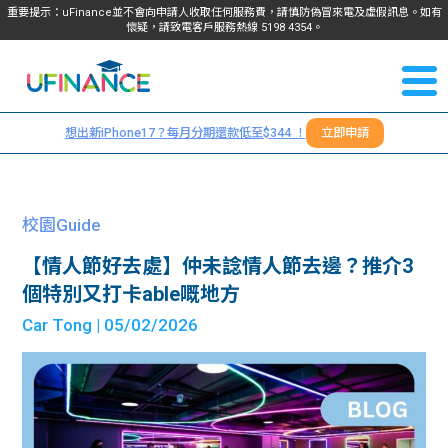
重要提示：uFinance並不會向申請人收取任何服務費，請慎防偽冒來電及虛假訊息。如有
懷疑，請致電客戶服務熱線
5198
4354
。
聯絡我
關於
們
想出新iPhone17？每月分期還款低至$344 ！
立即申請
＋
我們
852
貸款
5198
校園Guide
4354
服務
【情人節好去處】仲未諗情人節去邊？推介3
個特別又打卡able嘅地方
學生
學生
Car Tong
| 05/02/2026
貸款
資訊
Blog
常見
貸款