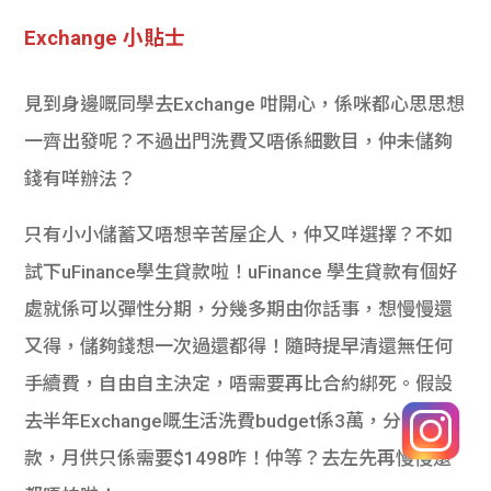
Exchange 小貼士
見到身邊嘅同學去Exchange 咁開心，係咪都心思思想
一齊出發呢？不過出門洗費又唔係細數目，仲未儲夠
錢有咩辦法？
只有小小儲蓄又唔想辛苦屋企人，仲又咩選擇？不如
試下uFinance學生貸款啦！uFinance 學生貸款有個好
處就係可以彈性分期，分幾多期由你話事，想慢慢還
又得，儲夠錢想一次過還都得！隨時提早清還無任何
手續費，自由自主決定，唔需要再比合約綁死。假設
去半年Exchange嘅生活洗費budget係3萬，分24期還
款，月供只係需要$1498咋！仲等？去左先再慢慢還