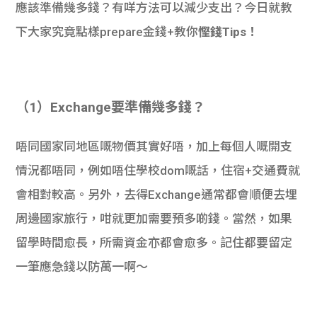
應該準備幾多錢？有咩方法可以減少支出？今日就教
下大家究竟點樣prepare金錢+教你
慳錢Tips！
（1）Exchange要準備幾多錢？
唔同國家同地區嘅物價其實好唔，加上每個人嘅開支
情況都唔同，例如唔住學校dom嘅話，住宿+交通費就
會相對較高。另外，去得Exchange通常都會順便去埋
周邊國家旅行，咁就更加需要預多啲錢。當然，如果
留學時間愈長，所需資金亦都會愈多。記住都要留定
一筆應急錢以防萬一啊～