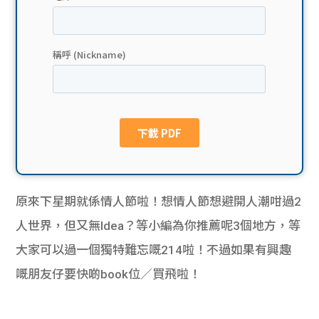
貸款
ge
計數
Gui
機
de
網上
校園
私人
Gui
貸款
de
原來下星期就係情人節啦！想情人節想避開人潮咁過2
貸款
理財
人世界，但又無Idea？等小編為你推薦呢3個地方，等
大家可以過一個獨特難忘嘅214啦！不過如果有興趣
計數
Gui
嘅朋友仔要快啲book位／買飛啦！
機
de