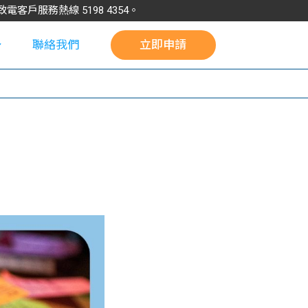
請致電客戶服務熱線
5198
4354
。
聯絡我們
立即申請
校