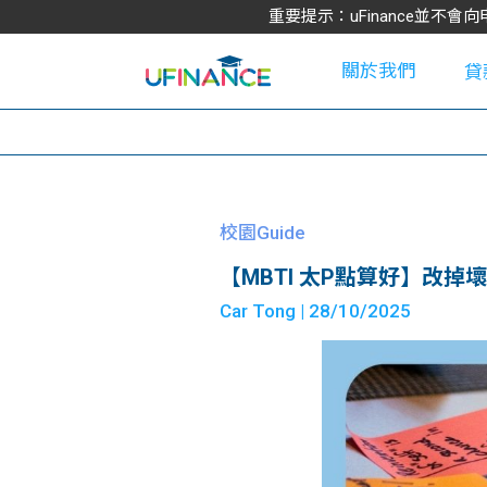
重要提示：uFinance並
關於我們
貸
學
校園Guide
【MBTI 太P點算好】改掉
大
Car Tong
| 28/10/2025
貸
網
款