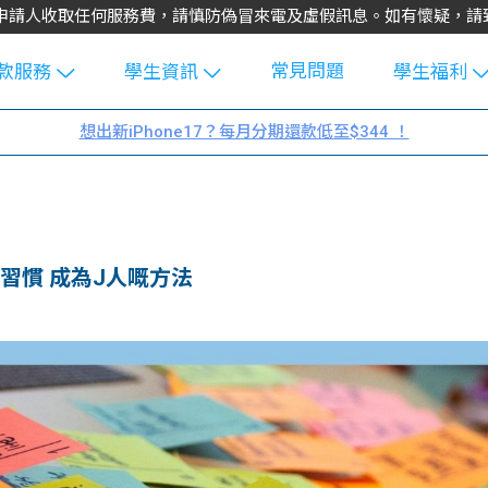
不會向申請人收取任何服務費，請慎防偽冒來電及虛假訊息。如有懷疑，
常見問題
款服務
學生資訊
學生福利
生貸款
Blog
uFinance 
想出新iPhone17？每月分期還款低至$344 ！
貸款計算
大專生筍
園贊助
機
工推介
學生故事
搵工
分享
Guide
壞習慣 成為J人嘅方法
Exchang
學生學費
e Guide
款
校園
貸款計數
Guide
機
理財
上私人貸
Guide