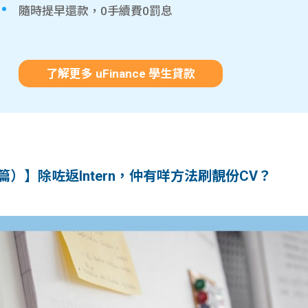
隨時提早還款，0手續費0罰息
了解更多 uFinance 學生貸款
－4篇）】除咗返Intern，仲有咩方法刷靚份CV？