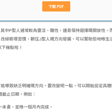
型，其中P型人通常較為靈活、隨性，鍾意保持選擇嘅開放性，
，改掉啲壞習慣，朝住J型人嘅方向發展，可以幫助佢哋喺生
以下幾點啦！
可能導致缺乏明確嘅方向。要改變呢一點，可以開始設定具體
嘅截止日期。例如：
讀一本書，並喺一個月內完成。