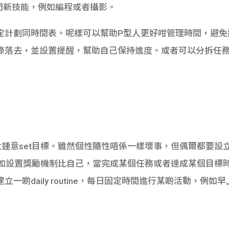
門新技能，例如編程或者攝影。
定計劃同時間表。呢樣可以幫助P型人更好咁管理時間，避免
錄落去，並設置提醒，幫助自己保持進度。或者可以分拆任
太鍾意set目標。雖然個性隨性唔係一樣壞事，但偶爾都要設
ghter！例如設置獎勵機制比自己，當完成某個任務或者達成某個
一啲daily routine，每日固定時間進行某啲活動，例