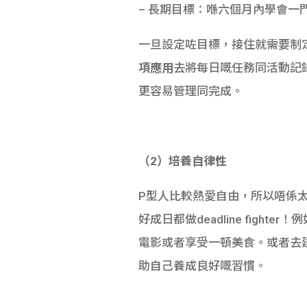
– 長期目標：喺六個月內學會一
一旦設定咗目標，接住就需要制
項應用
去將每日嘅任務同活動記
更容易管理同完成。
（2）培養自律性
P型人比較熱愛自由，所以唔係
好成日都做deadline fi
電影或者享受一頓美食。或者去建立
助自己養成良好嘅習慣。