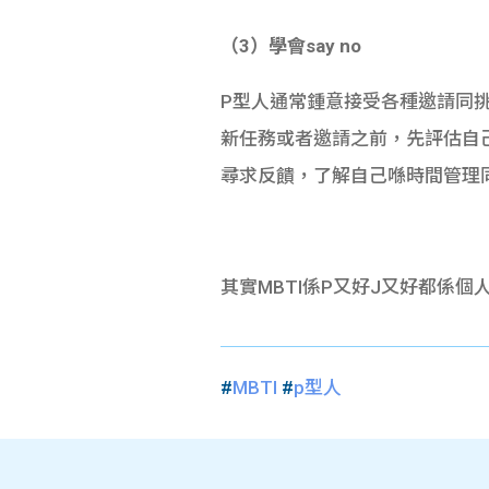
（3）學會say no
P型人通常鍾意接受各種邀請同挑
新任務或者邀請之前，先評估自
尋求反饋，了解自己喺時間管理
其實MBTI係P又好J又好都係
#
MBTI
#
p型人