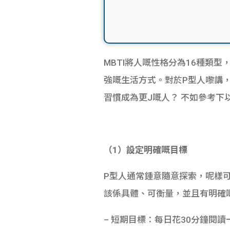
MBTI將人嘅性格分為16種類
強嘅生活方式。對於P型人嚟講
習慣成為更J嘅人？ 不如參考下
（1）設定明確嘅目標
P型人通常鍾意隨意探索，呢樣
該係具體、可衡量，並且有明確
– 短期目標：每日花30分鐘閱