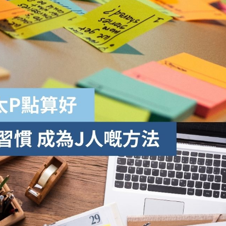
學生貸款
貸款計數
101
機