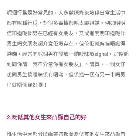
呢個行爲是好常見的，大多數嘅綠茶婊係日常生活中
都有呢種行爲，對很多事情都唔太識避嫌。例如明明
佢知道呢個男在已經有女朋友，又或者明明知道呢個
男生嘅女朋友超介意佢嘅存在，但係佢就偏偏唔識得
避嫌，經常向呢個男在發放一啲曖昧嘅signal，好似係
到同你講「我不介意你有女朋友」。講真，一個女仔
想同男生搞曖昧係冇唔啱，但係搵一個有另一半嘅男
仔就唔係幾好囉！
2.貶低其他女生來凸顯自己的好
喺生活中大部分嘅綠茶婊都會貶低其他女生來凸顯自