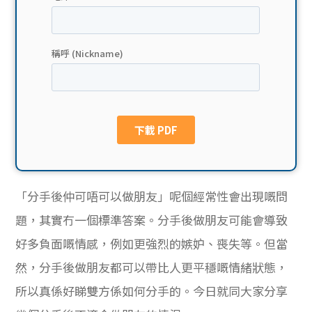
貸款
ge
計數
Gui
機
de
網上
校園
私人
Gui
貸款
de
「分手後仲可唔可以做朋友」呢個經常性會出現嘅問
貸款
理財
題，其實冇一個標準答案。分手後做朋友可能會導致
好多負面嘅情感，例如更強烈的嫉妒、喪失等。但當
計數
Gui
然，分手後做朋友都可以帶比人更平穩嘅情緒狀態，
機
de
所以真係好睇雙方係如何分手的。今日就同大家分享