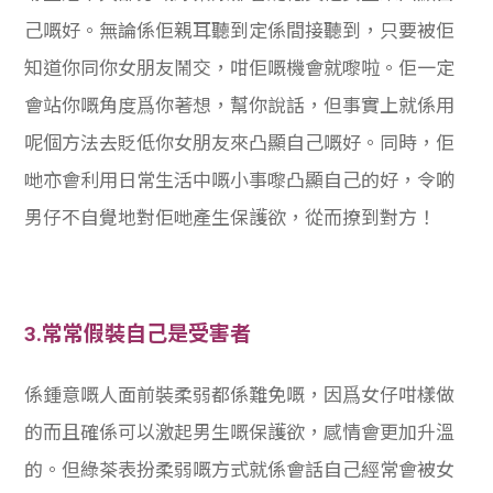
己嘅好。無論係佢親耳聽到定係間接聽到，只要被佢
知道你同你女朋友鬧交，咁佢嘅機會就嚟啦。佢一定
會站你嘅角度爲你著想，幫你說話，但事實上就係用
呢個方法去貶低你女朋友來凸顯自己嘅好。同時，佢
哋亦會利用日常生活中嘅小事嚟凸顯自己的好，令啲
男仔不自覺地對佢哋產生保護欲，從而撩到對方！
3.常常假裝自己是受害者
係鍾意嘅人面前裝柔弱都係難免嘅，因爲女仔咁樣做
的而且確係可以激起男生嘅保護欲，感情會更加升溫
的。但綠茶表扮柔弱嘅方式就係會話自己經常會被女