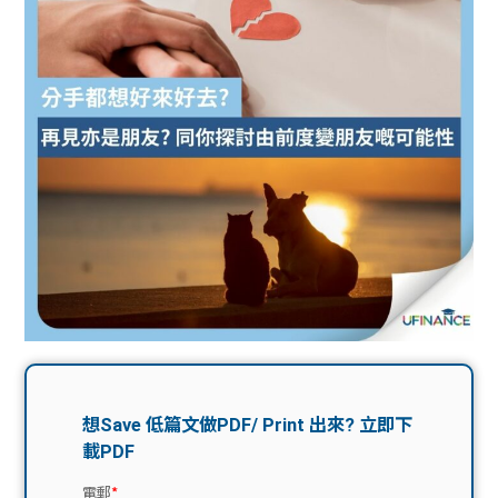
問題
計算
大專
機
學生
生筍
學生
福利
工推
故事
uFina
介
聯絡
分享
nce
搵工
我們
大學
校園
Gui
生學
贊助
de
費貸
Exc
款
han