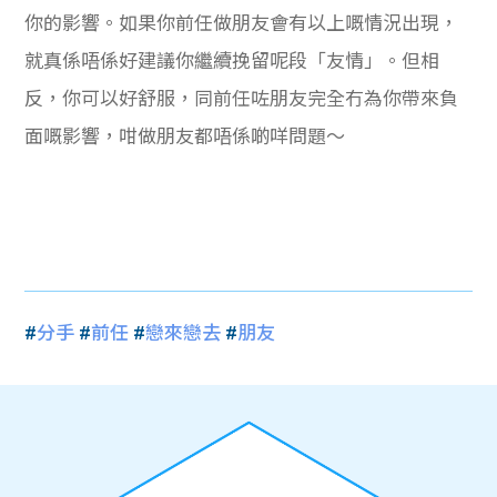
你的影響。如果你前任做朋友會有以上嘅情況出現，
就真係唔係好建議你繼續挽留呢段「友情」。但相
反，你可以好舒服，同前任咗朋友完全冇為你帶來負
面嘅影響，咁做朋友都唔係啲咩問題～
#
分手
#
前任
#
戀來戀去
#
朋友