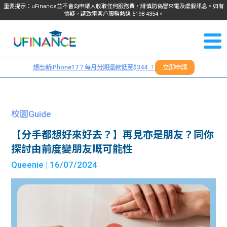
重要提示：uFinance並不會向申請人收取任何服務費，請慎防偽冒來電及虛假訊息。如有
懷疑，請致電客戶服務熱線
5198
4354
。
聯絡我
關於
們
想出新iPhone17？每月分期還款低至$344 ！
立即申請
＋
我們
852
貸款
5198
校園Guide
4354
服務
【分手都想好來好去？】再見亦是朋友？同你
探討由前度變朋友嘅可能性
學生
學生
Queenie
| 16/07/2024
貸款
資訊
Blog
常見
貸款