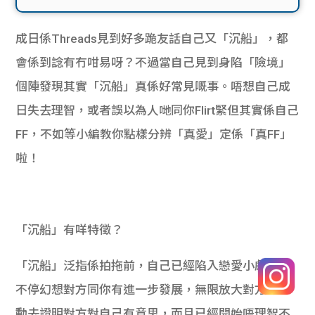
成日係Threads見到好多跪友話自己又「沉船」，都
會係到諗有冇咁易呀？不過當自己見到身陷「險境」
個陣發現其實「沉船」真係好常見嘅事。唔想自己成
日失去理智，或者誤以為人哋同你Flirt緊但其實係自己
FF，不如等小編教你點樣分辨「真愛」定係「真FF」
啦！
「沉船」有咩特徵？
「沉船」泛指係拍拖前，自己已經陷入戀愛小劇場，
不停幻想對方同你有進一步發展，無限放大對方嘅行
動去證明對方對自己有意思，而且已經開始唔理智不