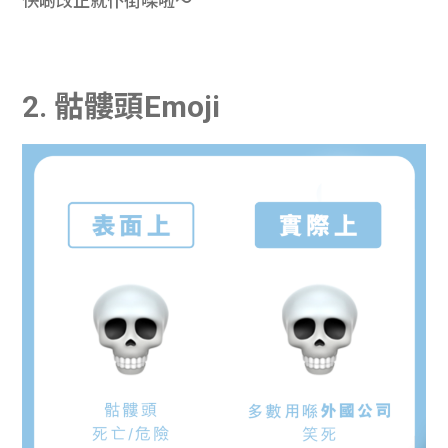
快啲改正就仆街㗎啦～
2. 骷髏頭Emoji