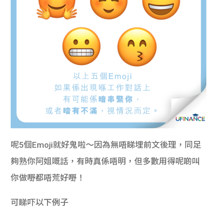
呢5個Emoji就好鬼啦～因為無唔睇埋前文後理，同足
夠熟你阿姐嘅話，有時真係唔明，但多數用得呢啲叫
你做嘢都唔荒好嘢！
可睇吓以下例子