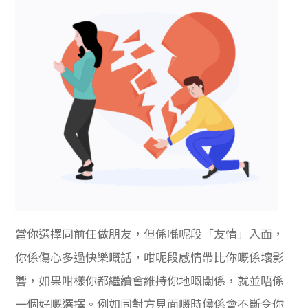
當你選擇同前任做朋友，但係喺呢段「友情」入面，
你係傷心多過快樂嘅話，咁呢段感情帶比你嘅係壞影
響，如果咁樣你都繼續會維持你地嘅關係，就並唔係
一個好嘅選擇。例如同對方見面嘅時候係會不斷令你