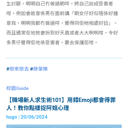
生討厭，明明自己冇做過啲咩，將自己說成受害者
咁。例如會故意係男在面前講「啲女仔好似唔係好鍾
意我，明明我都冇做過咩，覺得同佢哋相處好攰」。
而且通常佢地她會扮到好天真或者大大咧咧咁，令好
多男仔覺得佢地係受害者，要去保護佢咁。
#
戀來戀去
#
綠茶婊
校園Guide
【職場新人求生術101】用錯Emoji都會得罪
人！教你點樣捉阿姐心理
hugo
| 20/06/2024