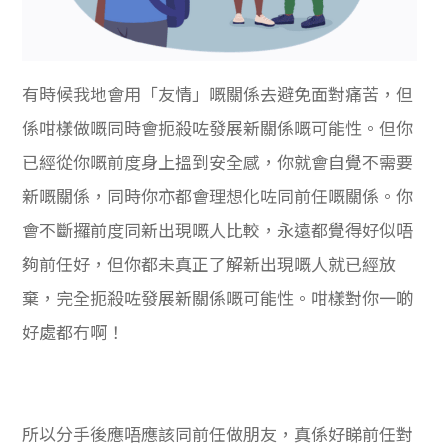
有時候我地會用「友情」嘅關係去避免面對痛苦，但
係咁樣做嘅同時會扼殺咗發展新關係嘅可能性。但你
已經從你嘅前度身上搵到安全感，你就會自覺不需要
新嘅關係，同時你亦都會理想化咗同前任嘅關係。你
會不斷攞前度同新出現嘅人比較，永遠都覺得好似唔
夠前任好，但你都未真正了解新出現嘅人就已經放
棄，完全扼殺咗發展新關係嘅可能性。咁樣對你一啲
好處都冇啊！
所以分手後應唔應該同前任做朋友，真係好睇前任對