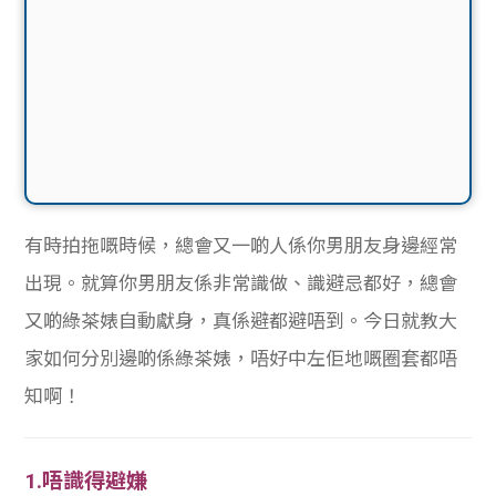
有時拍拖嘅時候，總會又一啲人係你男朋友身邊經常
出現。就算你男朋友係非常識做、
識避忌都好，總會
又啲綠茶婊自動獻身，真係避都避唔到。今日就教大
家如何分別邊啲係綠茶婊，唔好中左佢地嘅圈套都唔
知啊！
1.唔識得避嫌