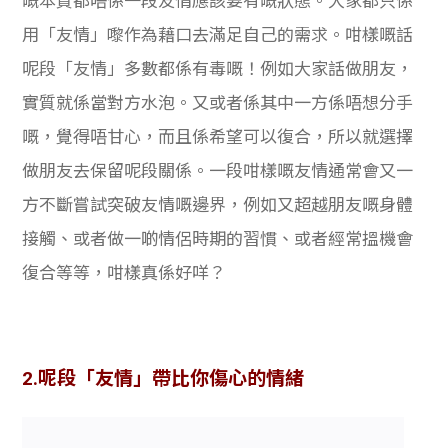
嘅本質都唔係一段友情應該要有嘅狀態。大家都只係
用「友情」嚟作為藉口去滿足自己的需求。咁樣嘅話
呢段「友情」多數都係有毒嘅！例如大家話做朋友，
實質就係當對方水泡。又或者係其中一方係唔想分手
嘅，覺得唔甘心，而且係希望可以復合，所以就選擇
做朋友去保留呢段關係。一段咁樣嘅友情通常會又一
方不斷嘗試突破友情嘅邊界，例如又超越朋友嘅身體
接觸、或者做一啲情侶時期的習慣、或者經常搵機會
復合等等，咁樣真係好咩？
2.呢段「友情」帶比你傷心的情緒