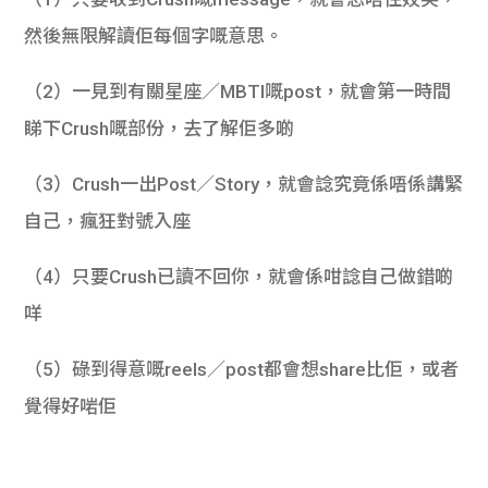
然後無限解讀佢每個字嘅意思。
（2）一見到有關星座／MBTI嘅post，就會第一時間
睇下Crush嘅部份，去了解佢多啲
（3）Crush一出Post／Story，就會諗究竟係唔係講緊
自己，瘋狂對號入座
（4）只要Crush已讀不回你，就會係咁諗自己做錯啲
咩
（5）碌到得意嘅reels／post都會想share比佢，或者
覺得好啱佢