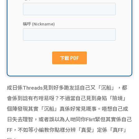
貸款
ge
計數
Gui
機
de
網上
校園
私人
Gui
貸款
de
成日係Threads見到好多跪友話自己又「沉船」，都
貸款
理財
會係到諗有冇咁易呀？不過當自己見到身陷「險境」
個陣發現其實「沉船」真係好常見嘅事。唔想自己成
計數
Gui
日失去理智，或者誤以為人哋同你Flirt緊但其實係自己
機
de
FF，不如等小編教你點樣分辨「真愛」定係「真FF」