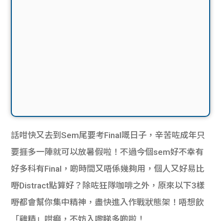
話咁快又去到Sem尾要考Final嘅日子，辛苦咗成年只
要捱多一陣就可以放暑假啦！不過今個sem好不幸有
好多科有Final，啲時間又唔係幾夠用，個人又好易比
嘢Distract點算好？除咗狂隊咖啡之外，原來以下3樣
嘢都會幫你集中精神，盡快進入作戰狀態架！唔想飲
「雞精」咁癲，不妨入嚟睇多啲啦！