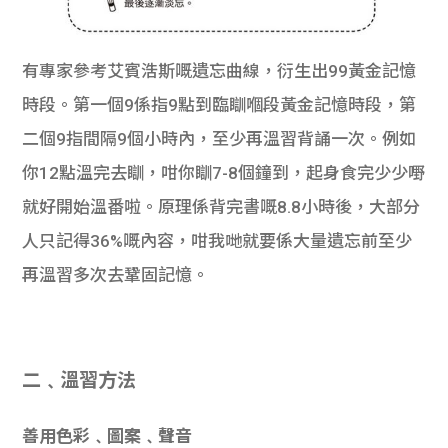
有專家參考艾賓浩斯嘅遺忘曲線，衍生出99黃金記憶
時段。第一個9係指9點到臨瞓嗰段黃金記憶時段，第
二個9指間隔9個小時內，至少再溫習背誦一次。例如
你12點溫完去瞓，咁你瞓7-8個鐘到，起身食完少少嘢
就好開始溫番啦。原理係背完書嘅8.8小時後，大部分
人只記得36%嘅內容，咁我哋就要係大量遺忘前至少
再溫習多次去鞏固記憶。
二﹑溫習方法
善用色彩﹑圖案﹑聲音