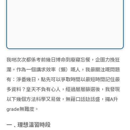
我哋次次都係考前幾日博命到廢寢忘餐，企圖力挽狂
瀾。作為一個講求效率（懶）嘅人，我最關注嘅問題
有：淨番幾日，點先可以爭取時間以最短時間記住最
多資料？皇天不負有心人，經過層層篩選後，我發現
以下幾個方法科學又易做，無藉口話攰話盛，攞A升
grade無難度。
一﹑理想溫習時段