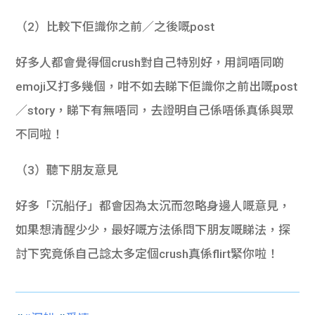
（2）比較下佢識你之前／之後嘅post
好多人都會覺得個crush對自己特別好，用詞唔同啲
emoji又打多幾個，咁不如去睇下佢識你之前出嘅post
／story，睇下有無唔同，去證明自己係唔係真係與眾
不同啦！
（3）聽下朋友意見
好多「沉船仔」都會因為太沉而忽略身邊人嘅意見，
如果想清醒少少，最好嘅方法係問下朋友嘅睇法，探
討下究竟係自己諗太多定個crush真係flirt緊你啦！