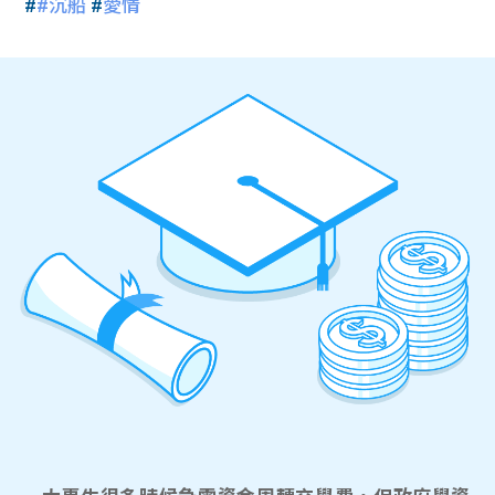
#
#沉船
#
愛情