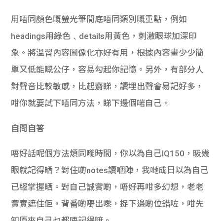
用唔同顏色嘅螢光筆間底唔同類別嘅重點，例如
headings用綠色﹑details用黃色，刺激眼球加深印
象。將溫習內容圖像化亦好有用，根據內容畫少少簡
單又低能嘅公仔，容易勾起你記憶。另外，有部分人
對聲音比較敏感，比起齋睇，讀埋出聲會易記好多，
咁你就要試下唔同方法，睇下邊個啱自己。
自問自答
唔好話呢個方法煩同嘥時間，你以為自己IQ150，昅幾
眼就記得晒？對住啲notes讀嗰陣，我哋成日以為自己
已經掌握晒。對自己誠實啲，唔好再咁多幻想，老老
實實遮住佢，背番啲嘢出嚟，捉下邊啲位錯咗，咁先
知原來自己乜都唔記得嘛。