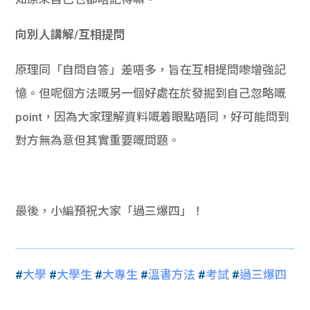
向別人講解/互相提問
原理同「自問自答」差唔多，旨在互相提問嚟增強記
憶。但呢個方法嘅另一個好處在於發掘到自己忽略嘅
point，因為大家理解資料嘅着眼點唔同，好可能問到
對方無為意但其實重要嘅問題。
最後，小編預祝大家「過三爆四」！
#
大學
#
大學生
#
大專生
#
溫書方法
#
考試
#
過三爆四