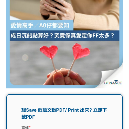
問題
計算
大專
機
學生
生筍
學生
福利
工推
故事
uFina
介
聯絡
分享
nce
搵工
我們
大學
校園
Gui
生學
贊助
de
費貸
Exc
款
han