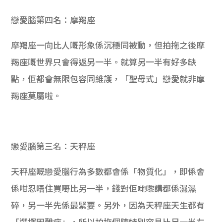
戀愛腦第四名：摩羯座
摩羯座一向比人嘅形象係沉穩同被動，但拍拖之後摩
羯座嘅世界只會得返另一半。就算另一半有好多缺
點，佢都會無限包容同維護，「聖母式」戀愛就非摩
羯座莫屬啦。
戀愛腦第三名：天秤座
天秤座嘅戀愛腦行為多數都會係「物質化」，即係會
係咁忍唔住買嘢比另一半，錢對佢哋嚟講都係濕濕
碎，另一半先係最緊要。另外，因為天秤座天生都有