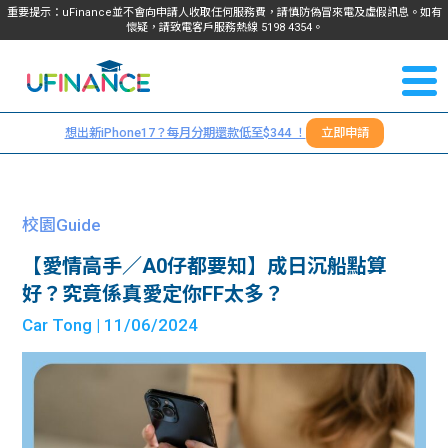
重要提示：uFinance並不會向申請人收取任何服務費，請慎防偽冒來電及虛假訊息。如有
懷疑，請致電客戶服務熱線
5198
4354
。
聯絡我
關於
們
想出新iPhone17？每月分期還款低至$344 ！
立即申請
＋
我們
852
貸款
5198
校園Guide
4354
服務
【愛情高手／A0仔都要知】成日沉船點算
好？究竟係真愛定你FF太多？
學生
學生
Car Tong
| 11/06/2024
貸款
資訊
Blog
常見
貸款