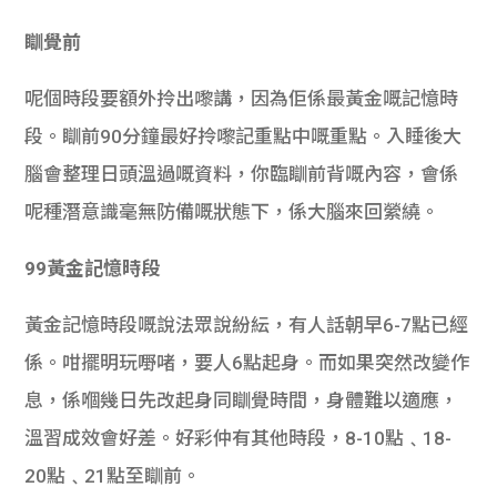
瞓覺前
呢個時段要額外拎出嚟講，因為佢係最黃金嘅記憶時
段。瞓前90分鐘最好拎嚟記重點中嘅重點。入睡後大
腦會整理日頭溫過嘅資料，你臨瞓前背嘅內容，會係
呢種潛意識毫無防備嘅狀態下，係大腦來回縈繞。
99黃金記憶時段
黃金記憶時段嘅說法眾說紛紜，有人話朝早6-7點已經
係。咁擺明玩嘢啫，要人6點起身。而如果突然改變作
息，係嗰幾日先改起身同瞓覺時間，身體難以適應，
溫習成效會好差。好彩仲有其他時段，8-10點﹑18-
20點﹑21點至瞓前。