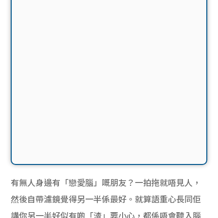
有無人身邊有「戀愛腦」嘅朋友？一拍拖就唔見人，
然後自帶濾鏡覺得另一半係最好。就算語重心長同佢
講你另一半好似有啲「渣」要小心，都係唔會聽入腦