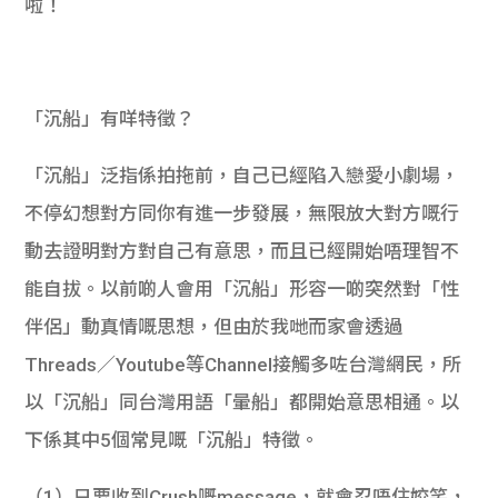
啦！
學生
貸款
「沉船」有咩特徵？
101
「沉船」泛指係拍拖前，自己已經陷入戀愛小劇場，
不停幻想對方同你有進一步發展，無限放大對方嘅行
動去證明對方對自己有意思，而且已經開始唔理智不
能自拔。以前啲人會用「沉船」形容一啲突然對「性
伴侶」動真情嘅思想，但由於我哋而家會透過
Threads／Youtube等Channel接觸多咗台灣網民，所
以「沉船」同台灣用語「暈船」都開始意思相通。以
下係其中5個常見嘅「沉船」特徵。
（1）只要收到Crush嘅message，就會忍唔住姣笑，