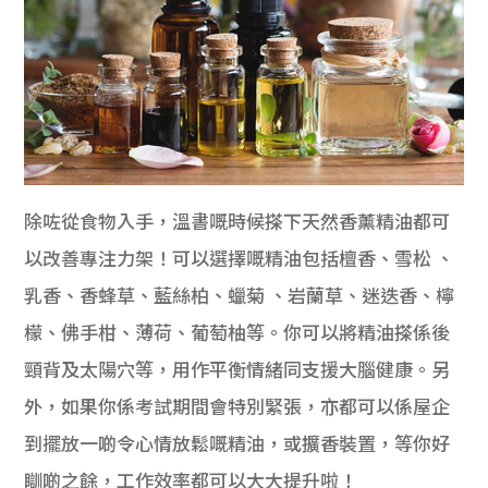
除咗從食物入手，溫書嘅時候搽下天然香薰精油都可
以改善專注力架！可以選擇嘅精油包括檀香、雪松 、
乳香、香蜂草、藍絲柏、蠟菊 、岩蘭草、迷迭香、檸
檬、佛手柑、薄荷、葡萄柚等。你可以將精油搽係後
頸背及太陽穴等，用作平衡情緒同支援大腦健康。另
外，如果你係考試期間會特別緊張，亦都可以係屋企
到擺放一啲令心情放鬆嘅精油，或擴香裝置，等你好
瞓啲之餘，工作效率都可以大大提升啦！