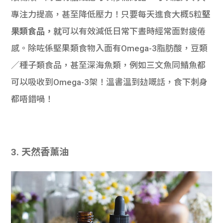
專注力提高，甚至降低壓力！只要每天進食大概5粒
堅
果類食品，就
可以有效減低日常下晝時經常面對疲倦
感。除咗係堅果類食物入面有Omega-3脂肪酸，豆類
／種子類食品，甚至深海魚類，例如三文魚同鯖魚都
可以吸收到Omega-3架！溫書溫到攰嘅話，食下刺身
都唔錯喎！
3.
天然香薰油