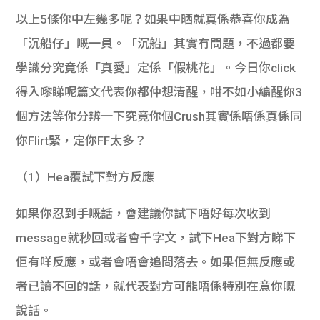
以上5條你中左幾多呢？如果中晒就真係恭喜你成為
「沉船仔」嘅一員。「沉船」其實冇問題，不過都要
學識分究竟係「真愛」定係「假桃花」。今日你click
得入嚟睇呢篇文代表你都仲想清醒，咁不如小編醒你3
個方法等你分辨一下究竟你個Crush其實係唔係真係同
你Flirt緊，定你FF太多？
（1）Hea覆試下對方反應
如果你忍到手嘅話，會建議你試下唔好每次收到
message就秒回或者會千字文，試下Hea下對方睇下
佢有咩反應，或者會唔會追問落去。如果佢無反應或
者已讀不回的話，就代表對方可能唔係特別在意你嘅
說話。