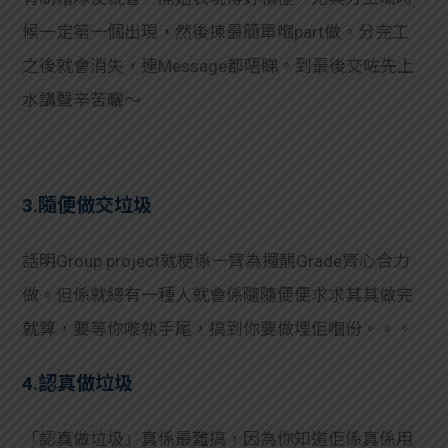
候一定第一個出現，然後揀最簡單嗰part做。分完工
之後就會消失，連Message都唔睇。到最後交咗先上
水講聲辛苦曬～
3.隨便做交垃圾
話明Group project就梗係一齊為攞靚Grade齊心合力
做。但係就總有一種人就會係隨隨便便求求其其做完
就算，要等你嚟執手尾，搞到你要做埋佢嗰份。。。
4.認真做垃圾
「認真做垃圾」真係最難搞，因為你知道佢係真係用