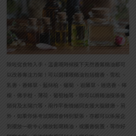
除咗從食物入手，溫書嘅時候搽下天然香薰精油都可
以改善專注力架！可以選擇嘅精油包括檀香、雪松 、
乳香、香蜂草、藍絲柏、蠟菊 、岩蘭草、迷迭香、檸
檬、佛手柑、薄荷、葡萄柚等。你可以將精油搽係後
頸背及太陽穴等，用作平衡情緒同支援大腦健康。另
外，如果你係考試期間會特別緊張，亦都可以係屋企
到擺放一啲令心情放鬆嘅精油，或擴香裝置，等你好