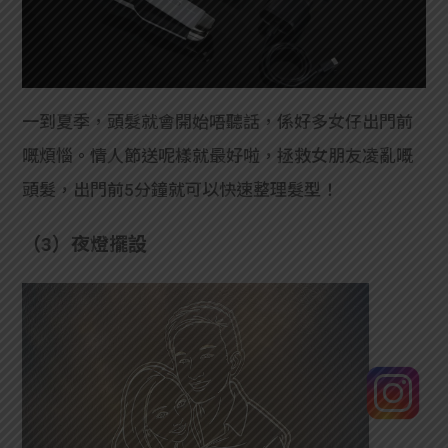
一到夏季，頭髮就會開始唔聽話，係好多女仔出門前
嘅煩惱。情人節送呢樣就最好啦，拯救女朋友凌亂嘅
頭髮，出門前5分鐘就可以快速整理髮型！
（3）夜燈擺設