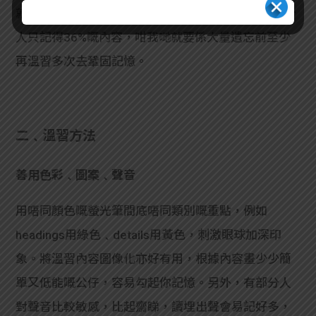
就好開始溫番啦。原理係背完書嘅8.8小時後，大部分
人只記得36%嘅內容，咁我哋就要係大量遺忘前至少
再溫習多次去鞏固記憶。
二﹑溫習方法
善用色彩﹑圖案﹑聲音
用唔同顏色嘅螢光筆間底唔同類別嘅重點，例如
headings用綠色﹑details用黃色，刺激眼球加深印
象。將溫習內容圖像化亦好有用，根據內容畫少少簡
單又低能嘅公仔，容易勾起你記憶。另外，有部分人
對聲音比較敏感，比起齋睇，讀埋出聲會易記好多，