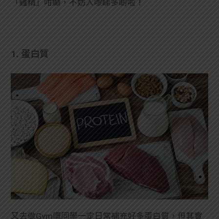
「雞精」咁癲，不妨入嚟睇多啲啦！
學生
貸款
1. 蛋白質
101
又去做Gym嘅同學一定日常補充好多蛋白質，但其實