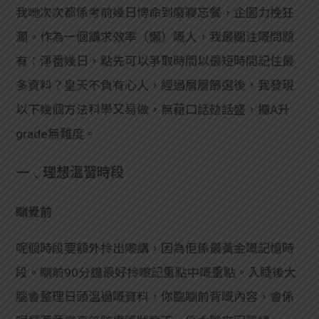
我哋次次都係考前幾日博命到廢寢忘餐，企圖力挽狂
瀾。作為一個講求效率（懶）嘅人，我最關注嘅問題
有：淨番幾日，點先可以爭取時間以最短時間記住最
多資料？皇天不負有心人，經過層層篩選後，我發現
以下幾個方法科學又易做，無藉口話攰話盛，攞A升
grade無難度。
一﹑理想溫習時段
瞓覺前
呢個時段要額外拎出嚟講，因為佢係最黃金嘅記憶時
段。瞓前90分鐘最好拎嚟記重點中嘅重點。入睡後大
腦會整理日頭溫過嘅資料，你臨瞓前背嘅內容，會係