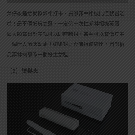
女仔最鍾意就係影相打卡，買部菲林相機比佢就岩曬
啦！最平價抵玩之選，一定係一次性菲林相機莫屬！
情人節當日影完就可以即時曬相，甚至可以當做其中
一個情人節活動添！如果想之後有得繼續用，買部傻
瓜菲林機都係一個好主意喔！
（2）燙髮夾