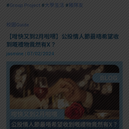
#
Group Project
#
大學生活
#
豬隊友
校園Guide
【咁快又到2月啦喂】公投情人節最唔希望收
到嘅禮物竟然有X？
jasmine
| 07/02/2024