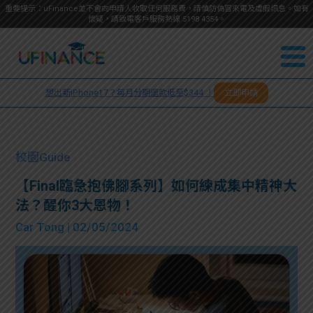
重要提示：uFinance並不會向申請人收取任何服務費，請慎防偽冒來電及虛假訊息。如有
懷疑，請致電客戶服務熱線
5198
4354
。
聯絡我
關於
們
想出新iPhone17？每月分期還款低至$344 ！
立即申請
＋
我們
852
貸款
5198
校園Guide
4354
服務
【Final臨急抱佛腳系列】如何練成集中精神大
法？醒你3大恩物！
學生
學生
Car Tong
| 02/05/2024
貸款
資訊
Blog
常見
貸款