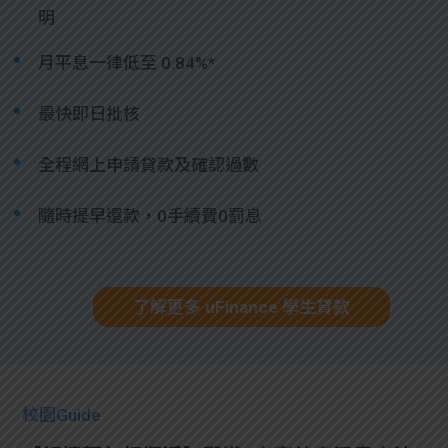
明
月平息一律低至 0.84%*
最快即日批核
全程網上申請貸款及確認過數
隨時提早還款，0手續費0罰息
了解更多 uFinance 學生貸款
校園Guide