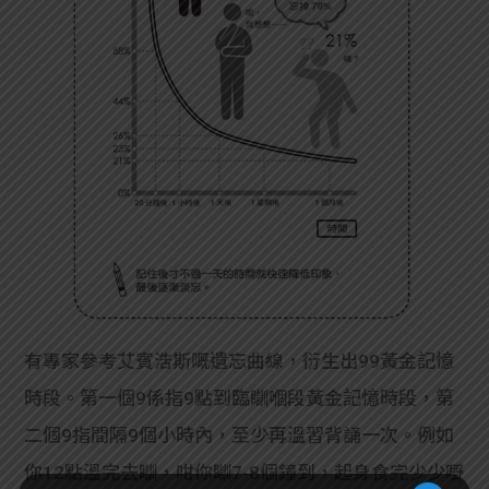
有專家參考艾賓浩斯嘅遺忘曲線，衍生出99黃金記憶
時段。第一個9係指9點到臨瞓嗰段黃金記憶時段，第
二個9指間隔9個小時內，至少再溫習背誦一次。例如
你12點溫完去瞓，咁你瞓7-8個鐘到，起身食完少少嘢