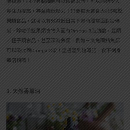
液暢順，同埋有腦細胞可以修補的話，可以能夠令人
專注力提高，甚至降低壓力！只要每天進食大概5粒
堅
果類食品，就
可以有效減低日常下晝時經常面對疲倦
感。除咗係堅果類食物入面有Omega-3脂肪酸，豆類
／種子類食品，甚至深海魚類，例如三文魚同鯖魚都
可以吸收到Omega-3架！溫書溫到攰嘅話，食下刺身
都唔錯喎！
3.
天然香薰油