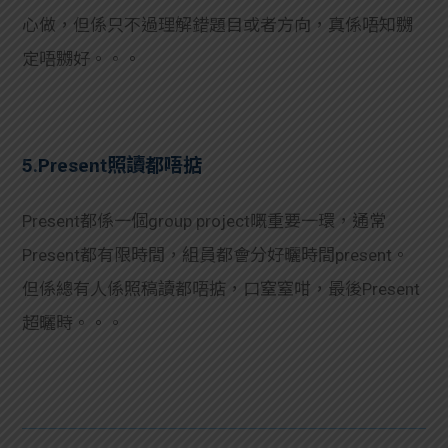
心做，但係只不過理解錯題目或者方向，真係唔知嬲
定唔嬲好。。。
5.Present照讀都唔掂
Present都係一個group project嘅重要一環，通常
Present都有限時間，組員都會分好曬時間present。
但係總有人係照稿讀都唔掂，口窒窒咁，最後Present
超曬時。。。