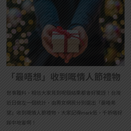
「最唔想」收到嘅情人節禮物
世事難料，相信大家見到呢個結果都會好驚訝！台灣
近日做左一個統計，由男女網民分別選出「最唔希
望」收到嘅情人節禮物，大家記得mark低，千祈唔好
踩中地雷啊！