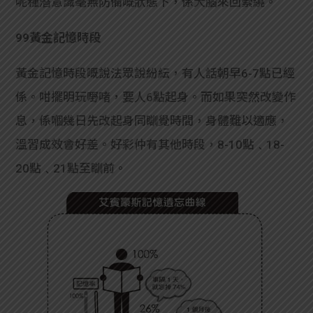
呢種潛意識毫無防備嘅狀態下，係大腦來回縈繞。
99黃金記憶時段
黃金記憶時段嘅說法眾說紛紜，有人話朝早6-7點已經
係。咁擺明玩嘢啫，要人6點起身。而如果突然改變作
息，係嗰幾日先改起身同瞓覺時間，身體難以適應，
溫習成效會好差。好彩仲有其他時段，8-10點﹑18-
20點﹑21點至瞓前。