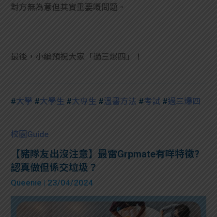
對方無為意但其實重要嘅問題。
最後，小編預祝大家「過三爆四」！
#
大學
#
大學生
#
大專生
#
溫書方法
#
考試
#
過三爆四
校園Guide
【豬隊友出沒注意】最雷Grpmate有咩特徵?
認真做但係交垃圾？
Queenie
| 23/04/2024