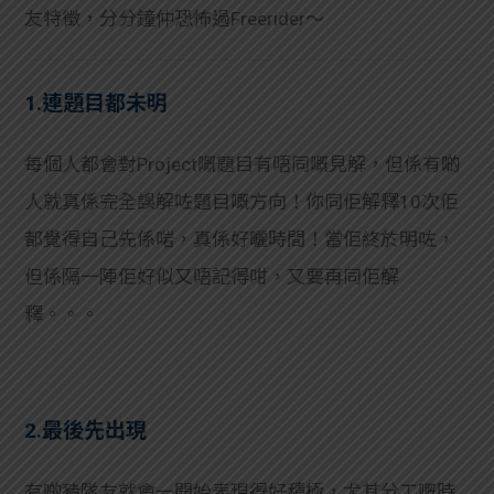
友特徵，分分鐘仲恐怖過Freerider～
1.連題目都未明
每個人都會對Project嘅題目有唔同嘅見解，但係有啲
人就真係完全誤解咗題目嘅方向！你同佢解釋10次佢
都覺得自己先係啱，真係好曬時間！當佢終於明咗，
但係隔一陣佢好似又唔記得咁，又要再同佢解
釋。。。
2.最後先出現
有啲豬隊友就會一開始表現得好積極，尤其分工嘅時