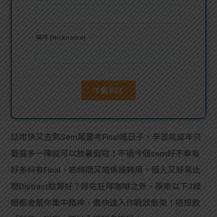
貸款
ge
計數
Gui
機
de
網上
校園
私人
Gui
貸款
de
話咁快又去到Sem尾要考Final嘅日子，辛苦咗成年只
貸款
理財
要捱多一陣就可以放暑假啦！不過今個sem好不幸有
好多科有Final，啲時間又唔係幾夠用，個人又好易比
計數
Gui
嘢Distract點算好？除咗狂隊咖啡之外，原來以下3樣
機
de
嘢都會幫你集中精神，盡快進入作戰狀態架！唔想飲