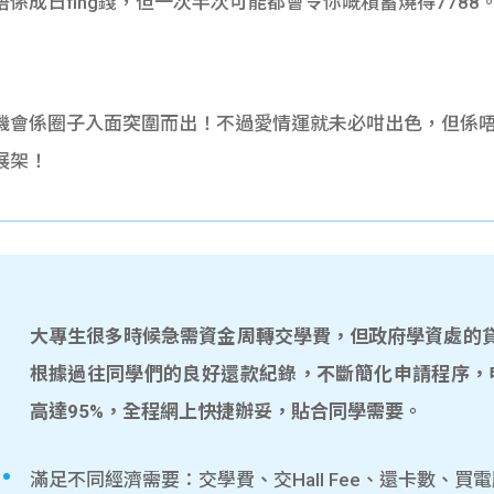
係成日fing錢，但一次半次可能都會令你嘅積蓄燒得7788
機會係圈子入面突圍而出！不過愛情運就未必咁出色，但係
展架！
大專生很多時候急需資金周轉交學費，但政府學資處的貸款
根據過往同學們的良好還款紀錄，不斷簡化申請程序，
高達95%，全程網上快捷辦妥，貼合同學需要。
滿足不同經濟需要：交學費、交Hall Fee、還卡數、買