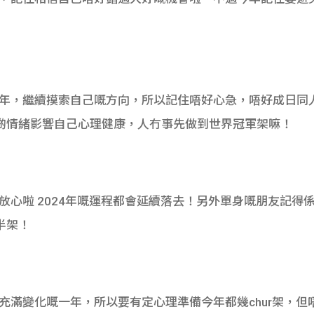
嘅一年，繼續摸索自己嘅方向，所以記住唔好心急，唔好成日同
啲情緒影響自己心理健康，人冇事先做到世界冠軍架嘛！
，放心啦 2024年嘅運程都會延續落去！另外單身嘅朋友記
半架！
係充滿變化嘅一年，所以要有定心理準備今年都幾chur架，