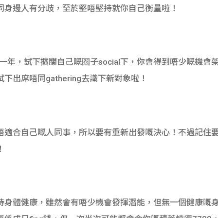
同身邊人有分歧，至於堅唔堅持就你自己衡量啦！
嘅一年，試下擴闊自己嘅圈子social下，你會得到唔少嘅機
出席唔同gathering去識下新對象啦！
唔適合自己嘅人同事，所以要有重新出發嘅決心！不過記住
！
持身體健康，雖然會有唔少機會發揮潛能，但無一個健康嘅