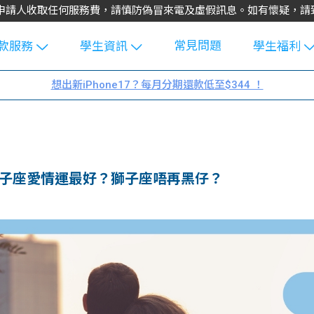
不會向申請人收取任何服務費，請慎防偽冒來電及虛假訊息。如有懷疑，
常見問題
款服務
學生資訊
學生福利
生貸款
Blog
uFinance 
想出新iPhone17？每月分期還款低至$344 ！
貸款計算
大專生筍
園贊助
機
工推介
學生故事
搵工
分享
Guide
雙子座愛情運最好？獅子座唔再黑仔？
Exchang
學生學費
e Guide
款
校園
貸款計數
Guide
機
理財
上私人貸
Guide