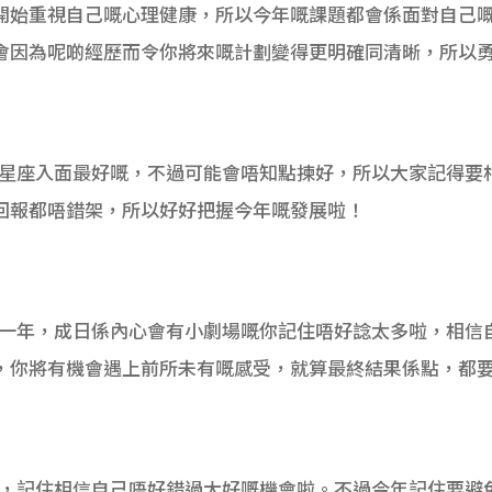
開始重視自己嘅心理健康，所以今年嘅課題都會係面對自己嘅內
會因為呢啲經歷而令你將來嘅計劃變得更明確同清晰，所以
咁多星座入面最好嘅，不過可能會唔知點揀好，所以大家記得要
回報都唔錯架，所以好好把握今年嘅發展啦！
折嘅一年，成日係內心會有小劇場嘅你記住唔好諗太多啦，相信
，你將有機會遇上前所未有嘅感受，就算最終結果係點，都
機會，記住相信自己唔好錯過大好嘅機會啦。不過今年記住要避