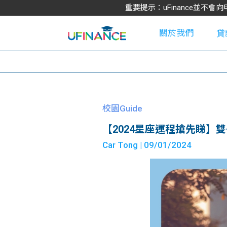
重要提示：uFinance並
關於我們
貸
學
校園Guide
【2024星座運程搶先睇】
大
Car Tong
| 09/01/2024
貸
網
款