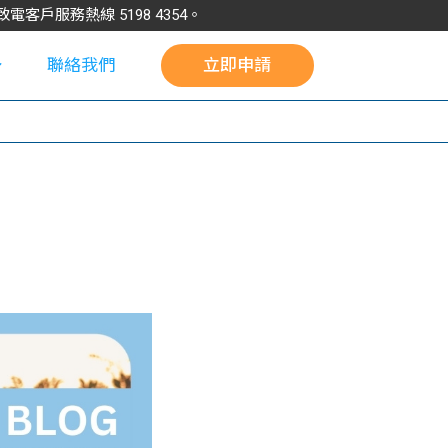
請致電客戶服務熱線
5198
4354
。
聯絡我們
立即申請
校