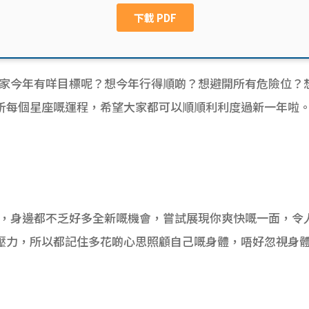
知大家今年有咩目標呢？想今年行得順啲？想避開所有危險位？
析每個星座嘅運程，希望大家都可以順順利利度過新一年啦
一年，身邊都不乏好多全新嘅機會，嘗試展現你爽快嘅一面，令
壓力，所以都記住多花啲心思照顧自己嘅身體，唔好忽視身