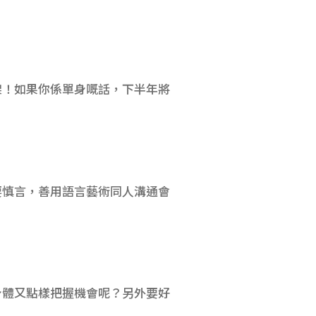
會架！如果你係單身嘅話，下半年將
要慎言，善用語言藝術同人溝通會
身體又點樣把握機會呢？另外要好