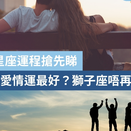
學生貸款
貸款計數
101
機