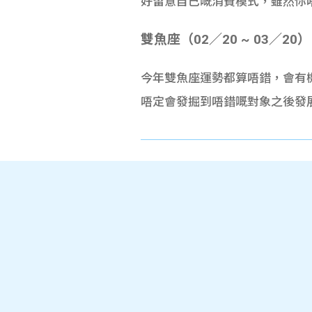
好留意自己嘅消費模式，雖然你唔
雙魚座（02／20 ~ 03／20）
今年雙魚座運勢都算唔錯，會有
唔定會發掘到唔錯嘅對象之後發