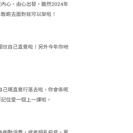
心，由心出發。雖然2024年
勇敢啲去面對就可以架啦！
相信自己直覺啦！另外今年你哋
自己嘅直覺行落去啦，你會係呢
要記住愛一個上一課啦。
免衝動消費，或者胡亂投資，萬