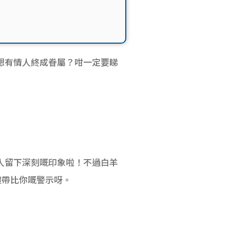
想有情人終成眷屬？咁一定要睇
。
人留下深刻嘅印象啦！不過白羊
體帶比你嘅警示呀。