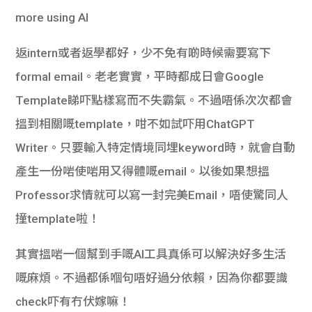
返
intern
或者返學都好，少不免有啲時候需要寫下
formal email
。老老實實，平時都成日會
Google
Template
睇吓點樣寫而不失霸氣。不過唔係次次都會
搵到相關嘅
template
，咁不如試吓用ChatGPT
Writer。只要輸入特定情境同埋
keyword
時，就會自動
產生一份啱使啱用又得體嘅
email
。以後如果想搵
Professor
求情就可以寫一封
完美Email，唔使驚同人
撞template啦！
其實搵啱一個幫到手嘅
AI
工具真係可以解決好多生活
嘅麻煩。不過都係嗰句唔好過分依賴，因為你都要識
check
吓有冇伏嫁嘛！