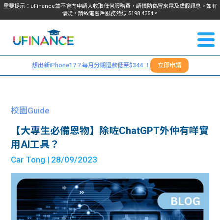
重要提示：uFinance並不會向申請人收取任何服務費，請慎防偽冒來電及虛假訊息。如有
懷疑，請致電客戶服務熱線
5198
4354
。
聯絡我
關於
們
想出新iPhone17？每月分期還款低至$344 ！
立即申請
＋
我們
852
貸款
5198
校園Guide
4354
服務
【大專生必備恩物】除咗ChatGPT外仲有咩實
用AI工具？
學生
學生
Car Tong
| 28/09/2023
貸款
資訊
Blog
常見
貸款