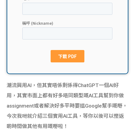
貸款
ge
計數
Gui
機
de
網上
校園
私人
Gui
貸款
de
潮流興用
AI
，但其實唔係剩係得
ChatGPT
一個
AI
好
貸款
理財
用，其實市面上都有好多唔同類型嘅
AI
工具幫到你做
assignment或者解決好多平時要搵
Google
幫手嘅嘢。
計數
Gui
今次我哋就介紹三個實用
AI
工具，等你以後可以慳返
機
de
啲時間做其他有用嘅嘢啦！