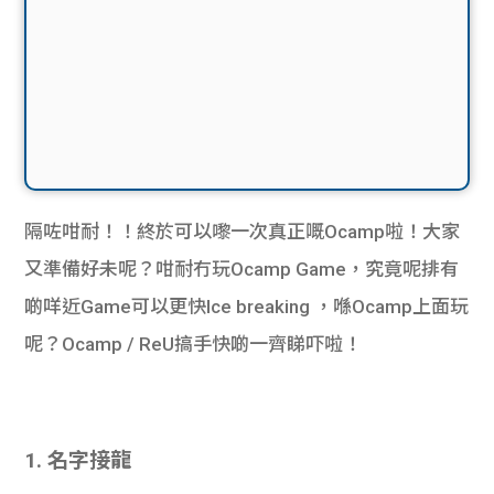
隔咗咁耐！！終於可以嚟一次真正嘅Ocamp啦！大家
又準備好未呢？咁耐冇玩Ocamp Game，究竟呢排有
啲咩近Game可以更快Ice breaking ，喺Ocamp上面玩
呢？Ocamp / ReU搞手快啲一齊睇吓啦！
1. 名字接龍