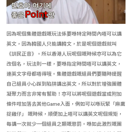
因為呢個集體遊戲嘅玩法係要喺特定時間內唔可以講
英文，因為韓國人只能講韓文，於是呢個遊戲就叫
《訓民正音》。所以香港人玩呢個嘅時候亦可以為它
改個名，玩法則一樣，要喺指定時間唔可以講英文，
連英文字母都唔得哦。集體遊戲嘅組員們要隨時提醒
自己組員小心踩到陷阱講出英文，所以對於增強團體
凝聚力而言非常有幫助！亦可以將呢個遊戲當成附加
條件咁加落去其他Game入面，例如可以喺玩緊「麻鷹
捉雞仔」 嘅時候，順便加上唔可以講英文呢個規矩，
每講一次就少一個組員之類嘅懲罰。喺如此激烈嘅團