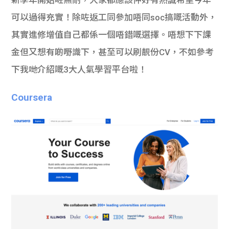
可以過得充實！除咗返工同參加唔同soc搞嘅活動外，
其實進修增值自己都係一個唔錯嘅選擇。唔想下下課
金但又想有啲嘢識下，甚至可以刷靚份CV，不如參考
下我哋介紹嘅3大人氣學習平台啦！
Coursera