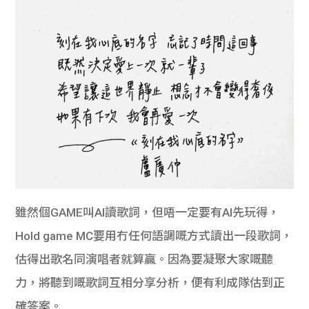
雖然個GAME叫AI讀歌詞，但唔一定要有AI先玩得，
Hold game MC要用冇任何語調嘅方式讀出一段歌詞，
估得出歌名同演唱者就算贏。因為要凝聚大家嘅聽
力，將聽到嘅歌詞互相分享分析，便有利成隊估到正
確答案。