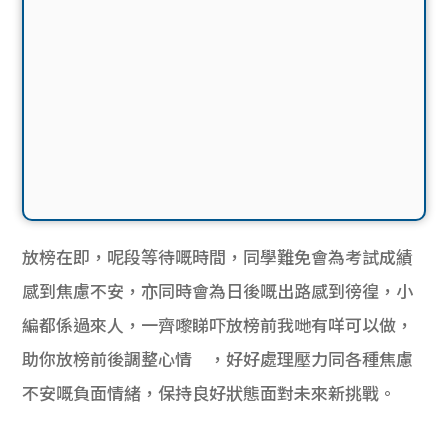
放榜在即，呢段等待嘅時間，同學難免會為考試成績
感到焦慮不安，亦同時會為日後嘅出路感到徬徨，小
編都係過來人，一齊嚟睇吓放榜前我哋有咩可以做，
助你放榜前後調整心情 ，好好處理壓力同各種焦慮
不安嘅負面情緒，保持良好狀態面對未來新挑戰。