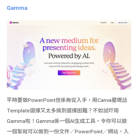
學生
Gamma
貸款
101
平時要做
PowerPoint
但係無從入手，用
Canva整嘅話
Template
選擇又太多搞到選擇困難？不如試吓用
Gamma
啦！
Gamma
係一個
AI
生成工具，令你可以撳
一個掣就可以做到一份文件／
PowerPoint／
網站。入