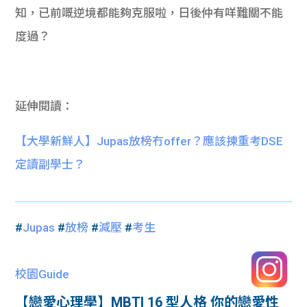
知，已前嘅逆境都能夠克服啦，日後仲有咩難關不能
度過？
延伸閱讀：
【大學新鮮人】Jupas放榜冇offer？應該揀重考DSE
定讀副學士？
#
Jupas
#
放榜
#
減壓
#
考生
校園Guide
【戀愛心理學】MBTI 16 型人格 你的戀愛性