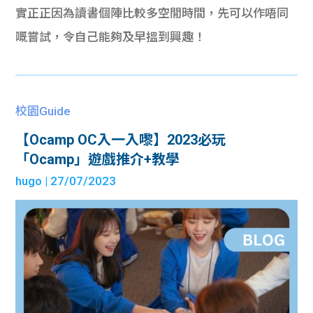
實正正因為讀書個陣比較多空閒時間，先可以作唔同
嘅嘗試，令自己能夠及早搵到興趣！
校園Guide
【Ocamp OC入一入嚟】2023必玩
「Ocamp」遊戲推介+教學
hugo
| 27/07/2023