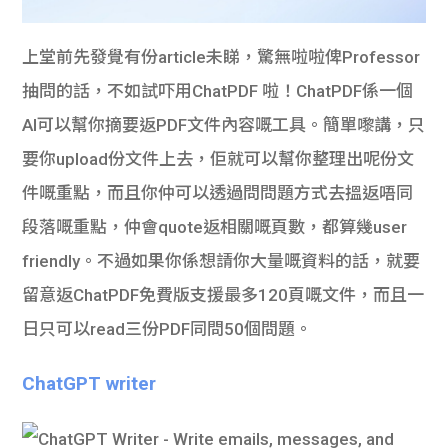
上堂前先發覺有份
article
未睇，驚無啦啦俾
Professor
抽問的話，不如試吓用
ChatPDF
啦！
ChatPDF
係一個
AI
可以幫你摘要返
PDF
文件內容嘅工具。簡單嚟講，只
要你upload份文件上去，佢就可以幫你整理出呢份文
件嘅重點，而且你仲可以透過問問題方式去搵返唔同
段落嘅重點，仲會quote返相關嘅頁數，都算幾
user
friendly
。不過如果你係想請你大量嘅資料的話，就要
留意返ChatPDF免費版支援最多
120
頁嘅文件，而且一
日只可以
read
三份
PDF
同問
50
個問題。
ChatGPT writer