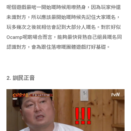
呢個遊戲最啱一開始嘅時候用嚟熱身，因為玩家仲還
未識對方，所以應該最開始嘅時候先記住大家嘅名，
玩多幾次之後就相信會記到大部分人嘅名。對於好似
Ocamp呢啲場合而言，能夠最快背熟自己組員嘅名同
認識對方，會為跟住落嚟嘅團體遊戲打好基礎。
2. 訓民正音