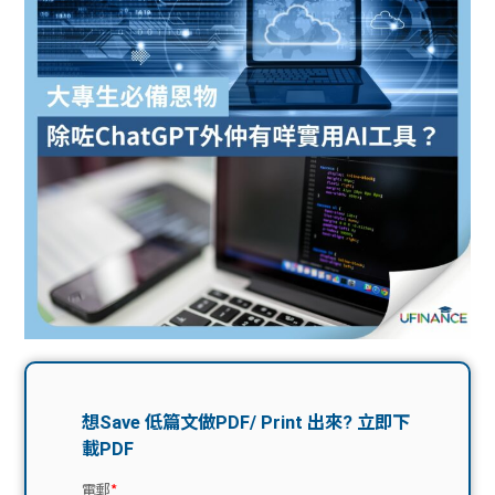
問題
計算
大專
機
學生
生筍
學生
福利
工推
故事
uFina
介
聯絡
分享
nce
搵工
我們
大學
校園
Gui
生學
贊助
de
費貸
Exc
款
han