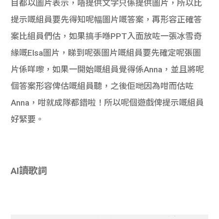
目都以圖片表示，唔提供文字只係提供圖片，所以比
提示嘅組員要先得知呢幅圖片嘅答案，再形容正確答
案比組員們估，如果搞手喺PPT入面放咗一張冰雪奇
緣嘅Elsa圖片，睇到呢張圖片嘅組員要先確定呢張圖
片係咩嚟，如果一開始嘅組員覺得係Anna，並且將呢
個答案形容俾估嘅組員聽，之後佢哋因為咁而估咗
Anna，咁就成隊都錯啦！所以呢個遊戲俾提示嘅組員
好緊要。
AI讀歌詞