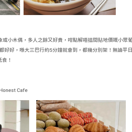
或小木偶，多人之餘又好貴，咁點解唔搵間貼地價嘅小眾葡國
物質素都好好，喺大三巴行約5分鐘就會到，都幾分別架！無論
之抵食！
est Cafe