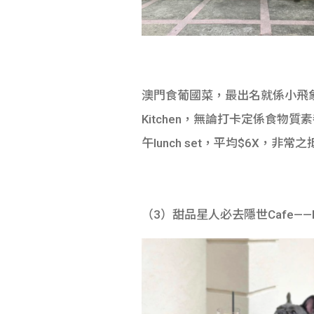
澳門食葡國菜，最出名就係小飛象
Kitchen，無論打卡定係食
午lunch set，平均$6X，非常
（3）甜品星人必去隱世Cafe——Hon