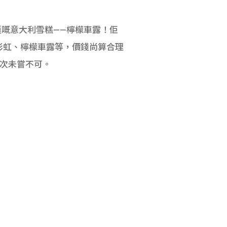
嘅意大利雪糕——檸檬車露！佢
、彩虹、檸檬車露等，價錢尚算合理
一次未嘗不可。