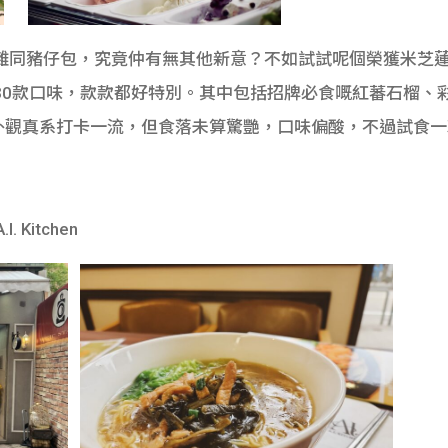
雜同豬仔包，究竟仲有無其他新意？不如試試呢個榮獲米芝蓮
，有30款口味，款款都好特別。其中包括招牌必食嘅紅蕃石榴
論外觀真系打卡一流，但食落未算驚艷，口味偏酸，不過試食
Kitchen