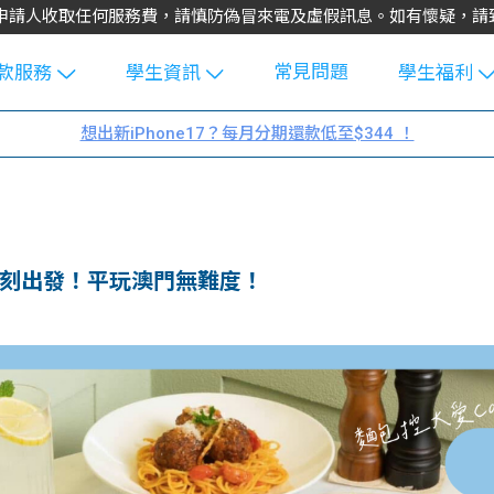
不會向申請人收取任何服務費，請慎防偽冒來電及虛假訊息。如有懷疑，
常見問題
款服務
學生資訊
學生福利
生貸款
Blog
uFinance 
想出新iPhone17？每月分期還款低至$344 ！
貸款計算
大專生筍
園贊助
機
工推介
學生故事
搵工
分享
Guide
即刻出發！平玩澳門無難度！
Exchang
學生學費
e Guide
款
校園
貸款計數
Guide
機
理財
上私人貸
Guide