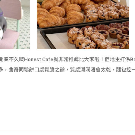
業不久嘅Honest Cafe就非常推薦比大家啦！佢地主打係B
超級多，曲奇同鬆餅口感鬆脆之餘，質感濕潤唔會太乾，麵包控