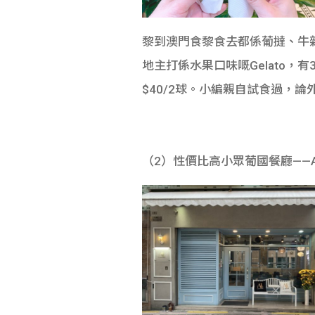
黎到澳門食黎食去都係葡撻、牛
地主打係水果口味嘅Gelato
$40/2球。小編親自試食過，
（2）性價比高小眾葡國餐廳——A.I. 