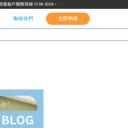
請致電客戶服務熱線
5198
4354
。
聯絡我們
立即申請
校