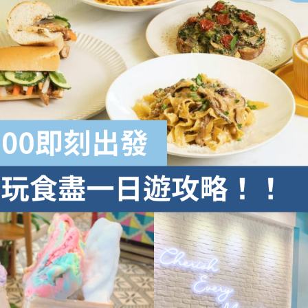
學生貸款
貸款計數
101
機