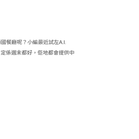
餐廳呢？小編最近試左A.I.
平日定係週末都好，佢地都會提供中