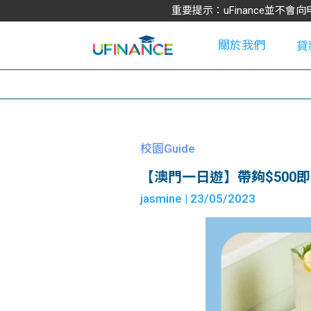
重要提示：uFinance並
關於我們
貸
學
校園Guide
【澳門一日遊】帶夠$500
大
jasmine
| 23/05/2023
貸
網
款