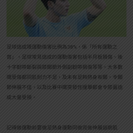
足球造成嘅運動傷害比例為38%，係「所有運動之
首」，足球常見造成的運動傷害包括半月板損傷、後
十字韌帶斷裂與膝關節外側副韌帶損傷等等。大多數
嘅受傷都同肌耐力不足，及未有足夠熱身有關，令關
節伸展不佳，以及比賽中嘅突發性撞擊都會令膝蓋造
成大量受損。
記得做運動前要做足熱身運動同做完後伸展返啲肌