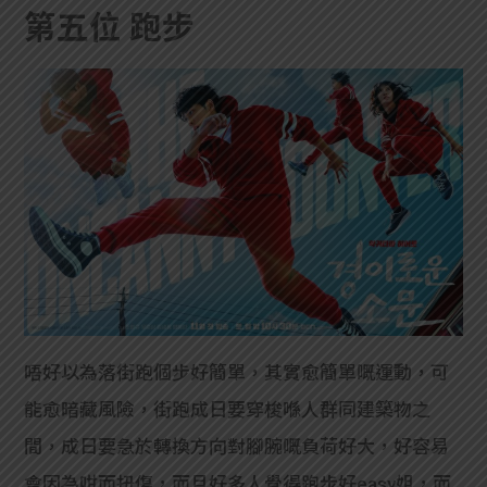
學生
第五位 跑步
貸款
101
唔好以為落街跑個步好簡單，其實愈簡單嘅運動，可
能愈暗藏風險，街跑成日要穿梭喺人群同建築物之
間，成日要急於轉換方向對腳腕嘅負荷好大，好容易
會因為咁而扭傷，而且好多人覺得跑步好easy姐，而