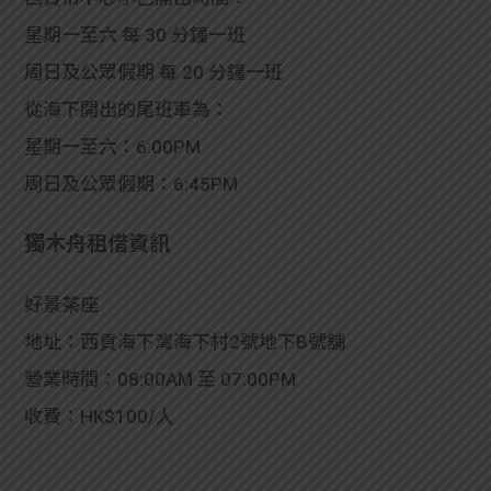
星期一至六 每 30 分鐘一班
周日及公眾假期 每 20 分鐘一班
從海下開出的尾班車為：
星期一至六：6:00PM
周日及公眾假期：6:45PM
獨木舟租借資訊
好景茶座
地址：西貢海下灣海下村2號地下B號舖
營業時間：08:00AM 至 07:00PM
收費：HK$100/人