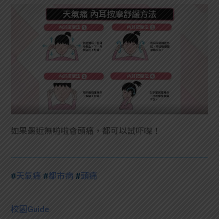
如果最近無啦啦會頭痛，都可以試吓㗎！
#
天氣痛
#
都市病
#
頭痛
校園Guide