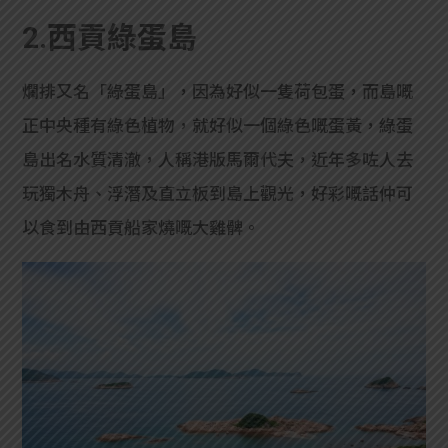
2.西貢綠蛋島
爛排又名「綠蛋島」，因為好似一隻荷包蛋，而島嘅
正中央種有綠色植物，就好似一個綠色嘅蛋黃，綠蛋
島出名水質清澈，人稱港版馬爾代夫，近年多咗人去
玩獨木舟、浮潛及直立板到島上觀光，好彩嘅話仲可
以食到由西貢船家燒嘅大雞髀。