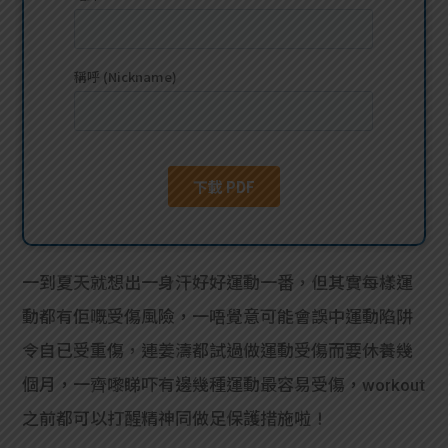
貸款
ge
計數
Gui
機
de
網上
校園
私人
Gui
貸款
de
一到夏天就想出一身汗好好運動一番，但其實每樣運
貸款
理財
動都有佢嘅受傷風險，一唔覺意可能會誤中運動陷阱
令自已受重傷，連姜濤都試過做運動受傷而要休養幾
計數
Gui
個月，一齊嚟睇吓有邊幾種運動最容易受傷，workout
機
de
之前都可以打醒精神同做足保護措施啦！