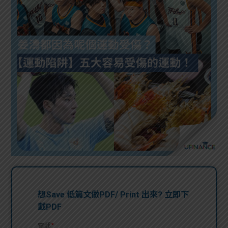
問題
計算
大專
機
學生
生筍
學生
福利
工推
故事
uFina
介
聯絡
分享
nce
搵工
我們
大學
校園
Gui
生學
贊助
de
費貸
Exc
款
han