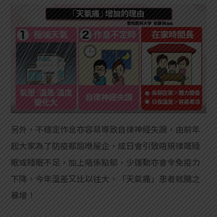
另外，不穩定作息亦容易導致自律神經失調，由前年
起大家為了防疫都屈喺屋企，成日會引致唔規律嘅睡
眠或睡眠不足，加上唔係點郁，少運動亦會令免疫力
下降，今年溫差又比以往大，「天氣痛」患者就隨之
暴增！