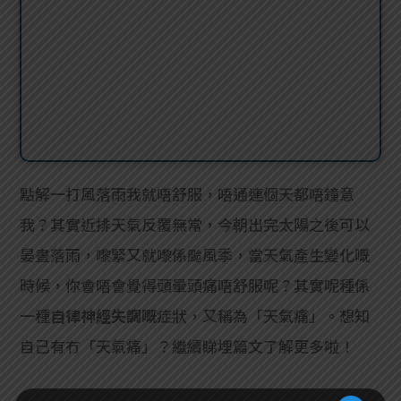
點解一打風落雨我就唔舒服，唔通連個天都唔鐘意
我？其實近排天氣反覆無常，今朝出完太陽之後可以
晏晝落雨，嚟緊又就嚟係颱風季，當天氣產生變化嘅
時候，你會唔會覺得頭暈頭痛唔舒服呢？其實呢種係
一種
自律神經失調嘅
症狀，又稱為「天氣痛」。想知
自己有冇「天氣痛」？繼續睇埋篇文了解更多啦！