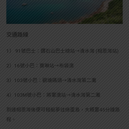
交通路線
1） 91號巴士：鑽石山巴士總站→清水灣 (相思灣站)
2）16號小巴：寶琳站→布袋澳
3）103號小巴：觀塘碼頭→清水灣第二灘
4）103M號小巴：將軍澳站→清水灣第二灘
到達相思灣後便可租艇夢往綠蛋島，大概要45分鐘路
程。