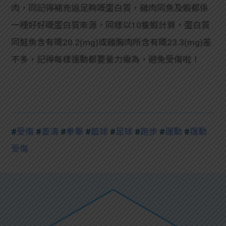
肉，同記得補充返足夠嘅蛋白質，雞肉同魚及蝦都係
一種好好嘅蛋白質來源，同樣以10隻蝦計算，蛋白質
同鮭魚含有嘅20.2(mg)或雞胸肉所含有嘅23.3(mg)差
不多，記得每樣運動都要量力需為，避免受傷啦！
#
受傷
#
姜濤
#
拳擊
#
籃球
#
足球
#
跑步
#
運動
#
運動
受傷