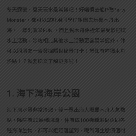
冬天露營、夏天玩水是常識吧！好唔慣去船P做Party
Monster，都可以試吓用同學仔組團去玩獨木舟出
海，一樣刺激又FUN ，而且獨木舟係近年最受歡迎嘅
水上活動，除咗相比其他水上活動更容易掌握外，仲
可以同朋友一齊發掘隱世秘景打卡！想知有咩獨木舟
熱點！？就要睇文了解更多啦！
1. 海下灣海岸公園
海下灣水質非常清澈，係一眾出海人嘅獨木舟人氣熱
點，除咗有60幾種珊瑚，仲有成100幾種珊瑚魚同各
種海洋生物，都可以近距離望到，呢到嘅生態價值咁