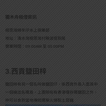
獨木舟租借資訊
相思灣綿羊仔水上俱樂部
地址：清水灣相思灣村曉波徑到尾
營業時間：09:00AM 至 05:00PM
3.西貢鹽田梓
鹽田梓有另一個名叫做鹽田仔，係西貢外島入面其中
一個幾出名嘅島，上面除咗有香港僅存嘅鹽田之外，
仲可以食到當地傳統嘅柴火燒製土窟雞