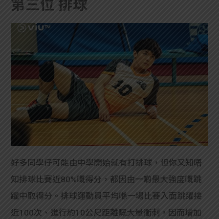
第三位
排球
好多同學仔可能由中學開始就有打排球，但你又知唔
知排球比賽近80%嘅得分，都因由一啲最大強度嘅跳
躍中取得分。排球運動員平均喺一場比賽入面跳躍接
近100次、進行約10公尺距離嘅大量衝刺，因而增加