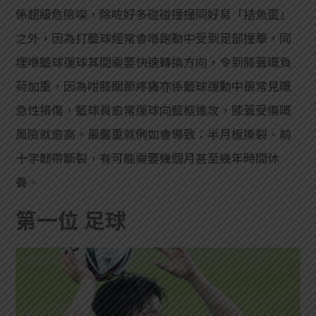
係超級危險㗎，除咗好多碰碰撞撞同好易「拮魚蛋」
之外，因為打籃球經常會喺跑動中受到足部撞擊，同
埋喺籃球運球其間需要快速轉換方向，令到膝蓋嘅負
荷加重，因為咁膝關節疼痛亦係籃球運動中最常見嘅
急性損傷，籃球員愈常運球向籃框進攻，膝蓋受傷嘅
風險就愈高。最嚴重就例如會導致：半月板撕裂、前
十字韌帶斷裂，有可能需要幾個月甚至幾年時間休
養。
第一位 足
球