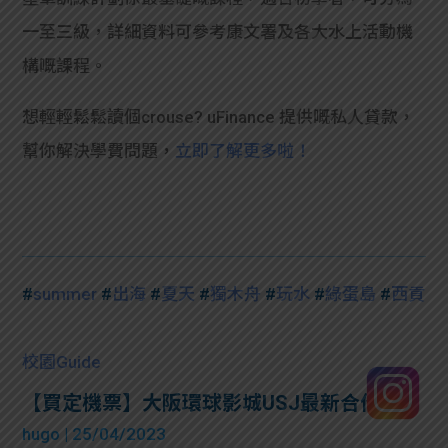
一至三級，詳細資料可參考康文署及各大水上活動機
構嘅課程。
想輕輕鬆鬆讀個crouse? uFinance 提供嘅私人貸款，
幫你解決學費問題，
立即了解更多啦！
#
summer
#
出海
#
夏天
#
獨木舟
#
玩水
#
綠蛋島
#
西貢
校園Guide
【買定機票】大阪環球影城USJ最新合作
hugo
| 25/04/2023