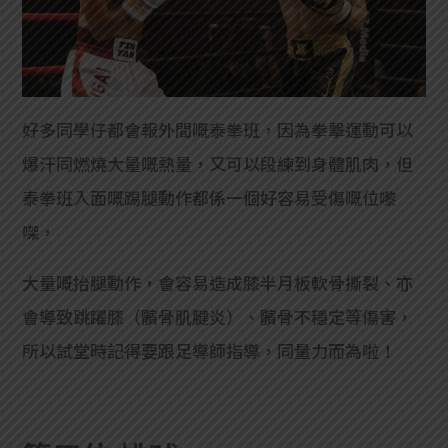
好多同學仔都會報外間嘅泰拳班，因為拳擊運動可以
爆汗同燃燒大量嘅熱量，又可以段練到身體肌肉，但
泰拳班入面嘅踢腿動作都係一個好容易受傷嘅位嚟
㗎，
大量嘅抬腿動作，會容易造成膝半月板軟骨撕裂、亦
會導致跳躍膝（髕骨肌腱炎）、髕骨不穩定等傷害，
所以試堂時記得要跟足導師指導，同量力而為啦！