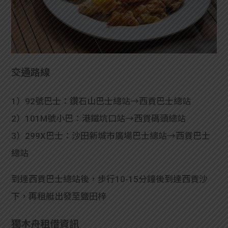
交通路線
1）92號巴士：鑽石山巴士總站→西貢巴士總站
2）101M號小巴：港鐵坑口站→西貢碼頭總站
3）299X巴士：沙田新城市廣場巴士總站→西貢巴士
總站
到達西貢巴士總站後，步行10-15分鐘後到達西貢沙
下，再租艇出發至鹽田梓
獨木舟租借資訊