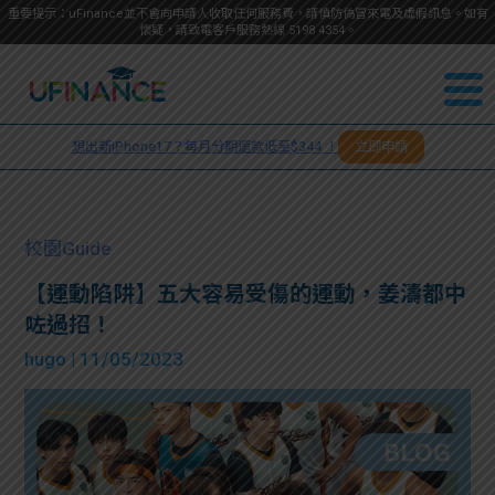
重要提示：uFinance並不會向申請人收取任何服務費，請慎防偽冒來電及虛假訊息。如有
懷疑，請致電客戶服務熱線
5198
4354
。
聯絡我
關於
們
想出新iPhone17？每月分期還款低至$344 ！
立即申請
＋
我們
852
貸款
5198
校園Guide
4354
服務
【運動陷阱】五大容易受傷的運動，姜濤都中
咗過招！
學生
學生
hugo
| 11/05/2023
貸款
資訊
Blog
常見
貸款