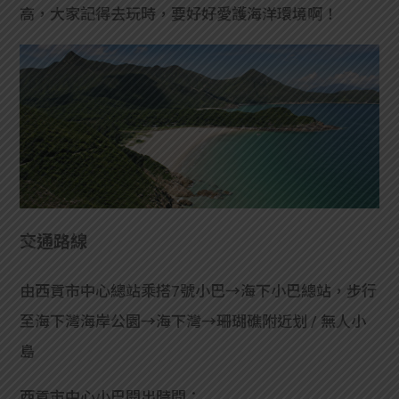
高，大家記得去玩時，要好好愛護海洋環境啊！
交通路線
由西貢市中心總站乘搭7號小巴→海下小巴總站，步行
至海下灣海岸公園→海下灣→珊瑚礁附近划 / 無人小
島
西貢市中心小巴開出時間：