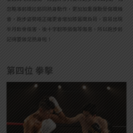
忽略事前嘅拉筋同熱身動作，更加加重運動受傷嘅機
會，跑步姿勢唔正確更會增加膝蓋嘅負荷，容易出現
半月軟骨傷害、後十字韌帶損傷等傷患，所以跑步前
記得要做足熱身啦！
第四位 拳擊