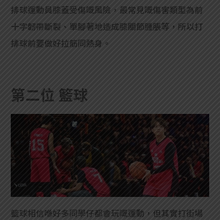
排球運動員膝蓋受傷嘅風險，最常見嘅傷害類型為前
十字韌帶斷裂、單腳著地造成膝關節腫脹等，所以打
排球前要做好拉筋同熱身。
第二位 籃
球
籃球相信喺好多同學仔都會玩嘅運動，但其實打街場