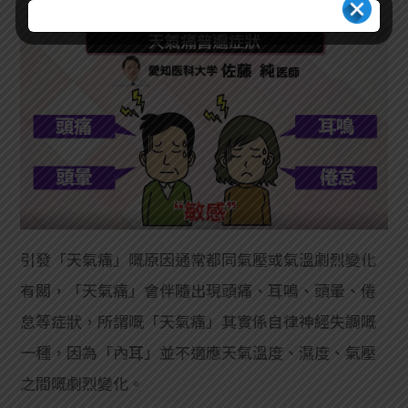
引發「天氣痛」嘅原因通常都同氣壓或氣溫劇烈變化
有關，「天氣痛」會伴隨出現頭痛、耳鳴、頭暈、倦
怠等症狀，所謂嘅「天氣痛」其實係自律神經失調嘅
一種，因為「內耳」並不適應天氣溫度、濕度、氣壓
之間嘅劇烈變化。