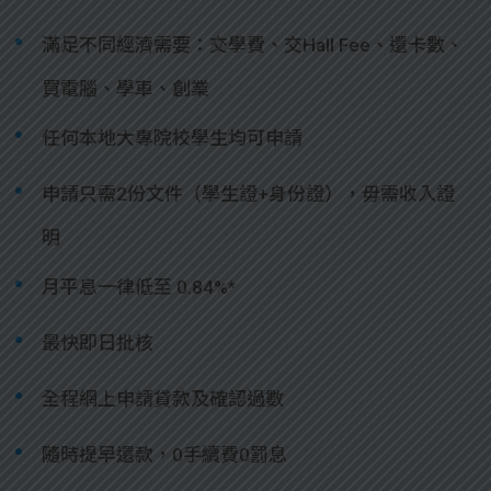
滿足不同經濟需要：交學費、交Hall Fee、還卡數、
買電腦、學車、創業
任何本地大專院校學生均可申請
申請只需2份文件（學生證+身份證），毋需收入證
明
月平息一律低至 0.84%*
最快即日批核
全程網上申請貸款及確認過數
隨時提早還款，0手續費0罰息