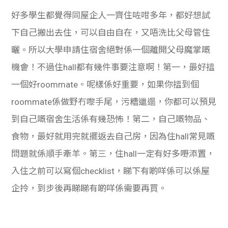
好多學生都覺得同屋企人一齊住咗咁多年，都好想試
下自己搬出去住，可以自由自在，又唔洗比父母管住
曬。所以大學申請住宿舍絕對係一個離開父母魔掌嘅
機會！不過住hall都有幾件事要注意啊！第一，最好搵
一個好roommate。呢樣係好重要，如果你搵到個
roommate係做野冇嚟手尾，污糟邋遢，你都可以預見
到自己嘅宿舍生活係有幾恐怖！第二，自己嘅物品、
食物，最好就用完就擺返去自己房，因為住hall常見嘅
問題就係順手牽羊。第三，住hall一定有好多嘢添置，
入住之前可以寫個checklist，睇下有啲咩係可以係屋
企拎，到步後再睇睇有啲咩係需要再買。