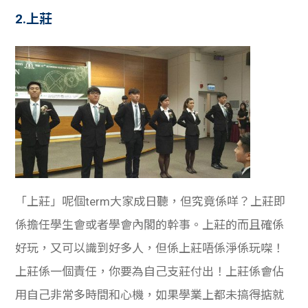
2.上莊
「上莊」呢個term大家成日聽，但究竟係咩？上莊即
係擔任學生會或者學會內閣的幹事。上莊的而且確係
好玩，又可以識到好多人，但係上莊唔係淨係玩㗎！
上莊係一個責任，你要為自己支莊付出！上莊係會佔
用自己非常多時間和心機，如果學業上都未搞得掂就