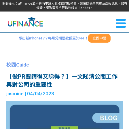
重要提示：uFinance並不會向申請人收取任何服務費，請慎防偽冒來電及虛假訊息。如有
懷疑，請致電客戶服務熱線
5198
4354
。
聯絡我
關於
們
想出新iPhone17？每月分期還款低至$344 ！
立即申請
＋
我們
852
貸款
5198
校園Guide
4354
服務
【做PR要講得又睇得？】一文睇清公關工作
與對公司的重要性
學生
學生
jasmine
| 04/04/2023
貸款
資訊
Blog
常見
貸款