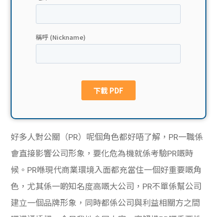
貸款
ge
計數
Gui
機
de
網上
校園
私人
Gui
貸款
de
好多人對公關（PR）呢個角色都好唔了解，PR一職係
貸款
理財
會直接影響公司形象，要化危為機就係考驗PR嘅時
候。PR喺現代商業環境入面都充當住一個好重要嘅角
計數
Gui
色，尤其係一啲知名度高嘅大公司，PR不單係幫公司
機
de
建立一個品牌形象，同時都係公司與利益相關方之間