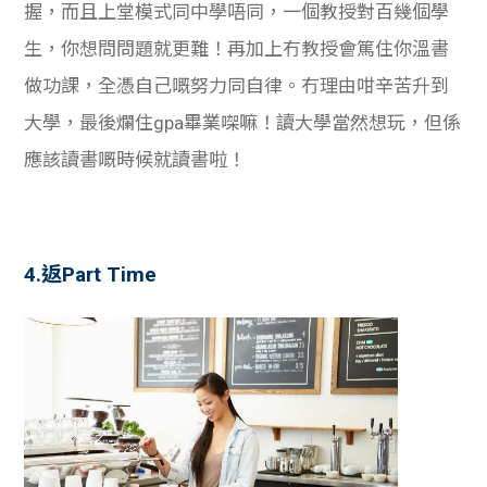
握，而且上堂模式同中學唔同，一個教授對百幾個學
生，你想問問題就更難！再加上冇教授會篤住你溫書
做功課，全憑自己嘅努力同自律。冇理由咁辛苦升到
大學，最後爛住gpa畢業㗎嘛！讀大學當然想玩，但係
應該讀書嘅時候就讀書啦！
4.返Part Time