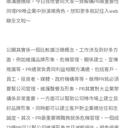
嘅溝通橋樑。今日我地會同大家一齊解構PR嘅重要性
學生
同埋PR喺企業中扮演嘅角色。想知更多就記住入web
貸款
睇全文啦～
101
公關其實係一個比較廣泛嘅概念，工作涉及到好多方
面，例如維護品牌形象、危機管理、關係建立、宣傳
推廣等。PR通常負責同利益相關方溝通，包括客戶、
員工、投資者、媒體、政府機構等等。做得PR就必須
要幫公司管理、維護聲譽及形象。PR其實
對大企業黎
講係非常重要，一方面可以幫助公司喺市場上建立良
好品牌形象，同時都可以建立客戶對企業嘅信任和忠
誠度。
其次，PR最重要嘅職務就係危機管理，一個成
功嘅PR可以幫公司維護形象並且減輕損失，避免損害