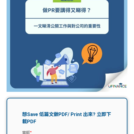
問題
計算
大專
機
學生
生筍
學生
福利
工推
故事
uFina
介
聯絡
分享
nce
搵工
我們
大學
校園
Gui
生學
贊助
de
費貸
Exc
款
han