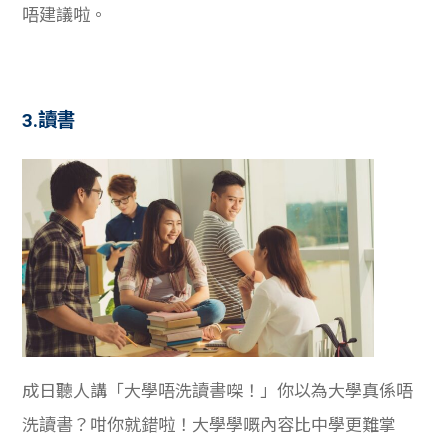
唔建議啦。
3.讀書
成日聽人講「大學唔洗讀書㗎！」你以為大學真係唔
洗讀書？咁你就錯啦！大學學嘅內容比中學更難掌