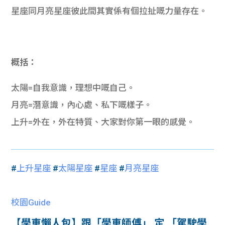
星座同月亮星座彼此間其實係有個拉扯嘅力量存在。
概括：
太陽
=自我
意識，理想中嘅自己。
月亮
=
潛意識，內心處、私下嘅樣子。
上升
=
外在，外在特質、大家對你第一眼的感覺。
#
上升星座
#
太陽星座
#
星座
#
月亮星座
校園Guide
【學車懶人包】跟「學車師傅」 定 「駕駛學