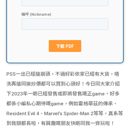
貸款
ge
計數
Gui
機
de
網上
校園
私人
Gui
PS5一出已經搶崩頭，不過好彩依家已經有大貨，唔
貸款
de
洗再搶同挨炒價都可以買到心頭好！今日同大家介紹
貸款
理財
下2023年一啲已經發售或即將發售嘅正game，好多
都係小編私心期待嘅game，例如霍格華茲的傳承、
計數
Gui
Resident Evil 4、Marvel’s Spider-Man 2等等，真系等
機
de
到我頸都長啦，有興趣嘅朋友快啲同我一齊玩啦！