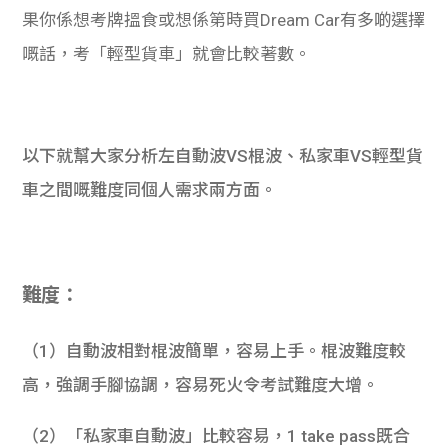
果你係想考牌搵食或想係第時買Dream Car有多啲選擇
嘅話，考「輕型貨車」就會比較著數。
以下就幫大家分析左自動波VS棍波、私家車VS輕型貨
車之間嘅難度同個人需求兩方面。
難度：
（1）自動波相對棍波簡單，容易上手。棍波難度較
高，強調手腳協調，容易死火令考試難度大增。
（2）「私家車自動波」比較容易，1 take pass既合