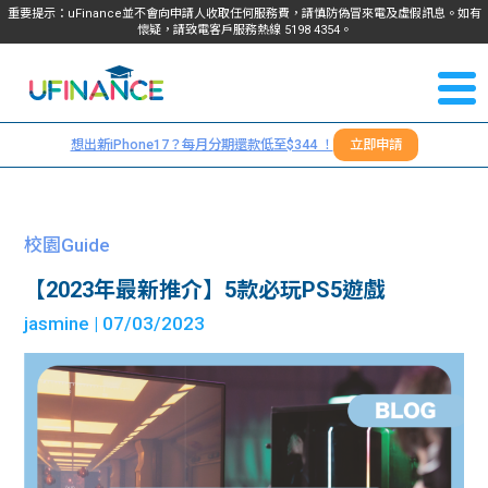
重要提示：uFinance並不會向申請人收取任何服務費，請慎防偽冒來電及虛假訊息。如有
懷疑，請致電客戶服務熱線
5198
4354
。
聯絡我
關於
們
想出新iPhone17？每月分期還款低至$344 ！
立即申請
＋
我們
852
貸款
5198
校園Guide
4354
服務
【2023年最新推介】5款必玩PS5遊戲
jasmine
| 07/03/2023
學生
學生
貸款
資訊
Blog
常見
貸款