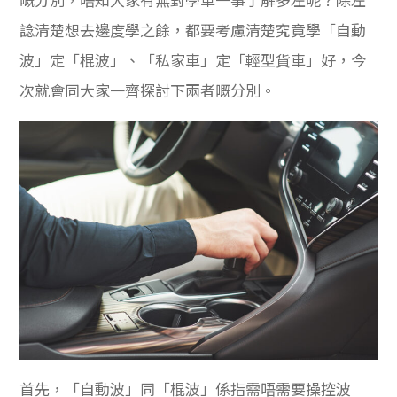
嘅分別，唔知大家有無對學車一事了解多左呢？除左
諗清楚想去邊度學之餘，都要考慮清楚究竟學
「自動
波」定「棍波」、「私家車」定「輕型貨車」好，今
次就會同大家一齊探討下兩者嘅分別。
首先，「自動波」同「棍波」係指需唔需要操控波