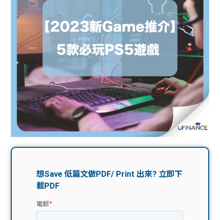
問題
計算
大專
機
學生
生筍
學生
福利
工推
故事
uFina
介
聯絡
分享
nce
搵工
我們
大學
校園
Gui
生學
贊助
de
費貸
Exc
款
han