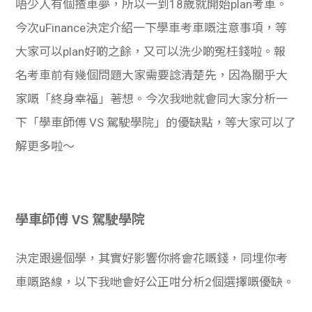
唔少人有個揸車夢，所以一到18歲就開始plan考車。
今次uFinance決定介紹一下學車考車嘅注意事項，等
大家可以plan好啲之餘，又可以洗少啲冤枉錢啦。
報
名考車前有幾個問題大家需要諗清楚先，因為關乎大
家嘅「終身幸福」著想。今次我哋就會同大家分析一
下「學車師傅 VS 駕駛學院」的優缺點，等大家可以了
解更多啦～
學車師傅 VS 駕駛學院
決定跟邊個學，其實好影響你將會花嘅錢，同埋你考
車嘅路線，以下我哋會好公正咁分析2個選擇嘅優缺。