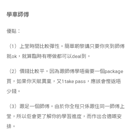
學車師傅
優點：
（1）上堂時間比較彈性。簡單啲黎講只要你夾到師傅
就ok，就算臨時有嘢做都可以deal到。
（2）價錢比較平。因為跟師傅學唔需要一個package
買，如果你天賦異稟，又1take pass，應該會慳返唔
少錢。
（3）跟足一個師傅。由於你全程只係跟住同一師傅上
堂，所以佢會更了解你的學習進度，而作出合適嘅安
排。