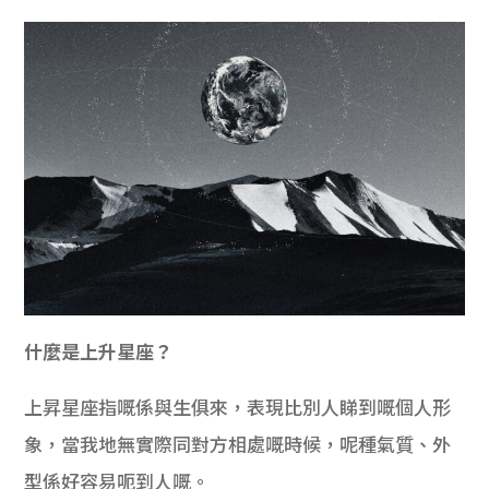
什麼是上升星座？
上昇星座指嘅係與生俱來，表現比別人睇到嘅個人形
象，當我地無實際同對方相處嘅時候，呢種氣質、外
型係好容易呃到人嘅。