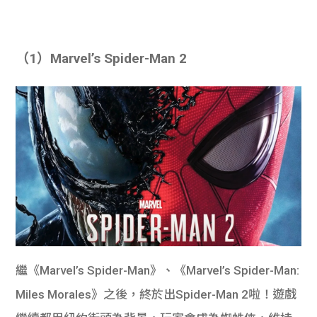
學生
貸款
（1）Marvel’s Spider-Man 2
101
繼《Marvel’s Spider-Man》、《Marvel’s Spider-Man:
Miles Morales》之後，終於出Spider-Man 2啦！遊戲