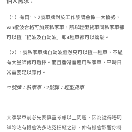
個人需求：
（1）有齊1、2號車牌對於工作黎講會係一大優勢，
van棍波合格可加簽私家車，所以輕型貨車同私家車都
可以揸「棍波及自動波」即4種車都可以駕駛。
（2）1號私家車牌自動波雖然只可以揸一種車，不過
有大量師傅可選擇。而且香港普遍用私家車，平時日
常需要足以應付。
*1號牌：私家車，2號牌：輕型貨車
大家學車前必先要慎重考慮以上問題，因為諗得唔周
詳除咗有機會洗多咗冤枉錢之餘，仲有機會影響你將