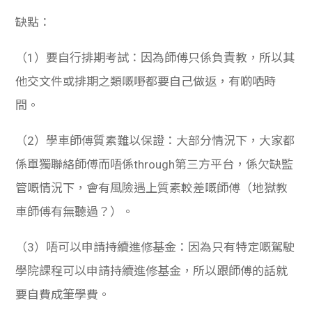
缺點：
（1）要自行排期考試：因為師傅只係負責教，所以其
他交文件或排期之類嘅嘢都要自己做返，有啲哂時
間。
（2）學車師傅質素難以保證：大部分情況下，大家都
係單獨聯絡師傅而唔係through第三方平台，係欠缺監
管嘅情況下，會有風險遇上質素較差嘅師傅（地獄教
車師傅有無聽過？）。
（3）唔可以申請持續進修基金：因為只有特定嘅駕駛
學院課程可以申請持續進修基金，所以跟師傅的話就
要自費成筆學費。