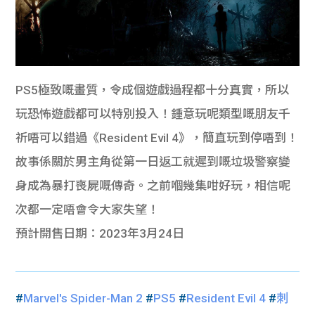
PS5極致嘅畫質，令成個遊戲過程都十分真實，所以
玩恐怖遊戲都可以特別投入！鍾意玩呢類型嘅朋友千
祈唔可以錯過《Resident Evil 4》，簡直玩到停唔到！
故事係關於男主角從第一日返工就遲到嘅垃圾警察變
身成為暴打喪屍嘅傳奇。之前嗰幾集咁好玩，相信呢
次都一定唔會令大家失望！
預計開售日期：2023年3月24日
#
Marvel's Spider-Man 2
#
PS5
#
Resident Evil 4
#
刺