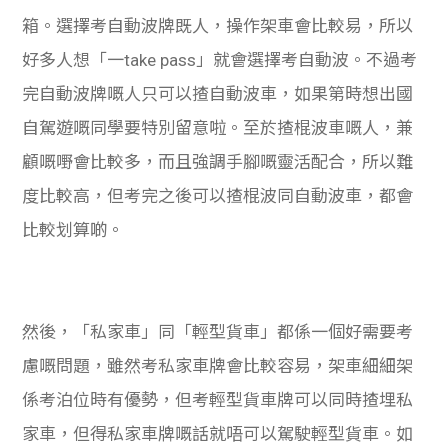
箱。選擇考自動波牌既人，操作架車會比較易，所以
好多人想「一take pass」就會選擇考自動波。不過考
完自動波牌嘅人只可以揸自動波車，如果第時想出國
自駕遊嘅同學要特別留意啦。
至於揸棍波車嘅人，兼
顧嘅嘢會比較多，而且強調手腳嘅靈活配合，所以難
度比較高，但考完之後可以揸棍波同自動波車，都會
比較划算啲。
然後，「私家車」同「輕型貨車」都係一個好需要考
慮嘅問題，雖然考私家車牌會比較容易，架車細細架
係考泊位時有優勢，但考輕型貨車牌可以同時揸埋私
家車，但得私家車牌嘅話就唔可以駕駛輕型貨車。如