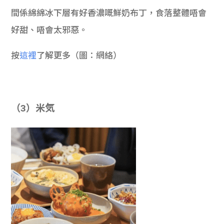
間係綿綿冰下層有好香濃嘅鮮奶布丁，食落整體唔會
好甜、唔會太邪惡。
按
這裡
了解更多（圖：網絡）
（3）米気