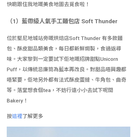
快啲跟住我地嘅美食地圖去覓食啦！
（1）藍帶級人氣手工麵包店 Soft Thunder
位於堅尼地城站旁嘅烘焙店Soft Thunder 有多款麵
包、酥皮甜品類美食，每日都新鮮焗製，食過返尋
味。大家黎到一定要試下佢地嘅招牌甜點Unicorn
Puff，以傳統忌廉筒為藍本再改良。對甜品唔興趣都
唔緊要，佢地另外都有法式酥皮蛋撻、牛角包、曲奇
等。落堂想食個tea，不妨行遠小小去試下呢間
Bakery！
按
這裡
了解更多