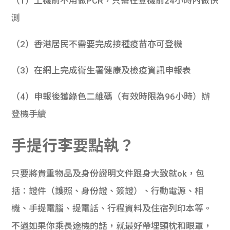
（1）上機前不用做PCR，只需在登機前24小時內做快
測
（2）香港居民不需要完成接種疫苗亦可登機
（3）在網上完成衞生署健康及檢疫資訊申報表
（4）申報後獲綠色二維碼（有效時限為96小時）辦
登機手續
手提行李要點執？
只要將貴重物品及身份證明文件跟身大致就ok，包
括：證件（護照、身份證、簽證）、行動電源、相
機、手提電腦、提電話、行程資料及住宿列印本等。
不過如果你乘長途機的話，就最好帶埋頸枕和眼罩，