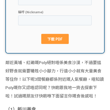
貸款
ge
計數
Gui
機
de
網上
校園
私人
Gui
鄰近黃埔、紅磡嘅Poly絕對唔係美食沙漠，不過要搵
貸款
de
好野食就需要犧牲小小腳力，行遠小小就有大量美食
貸款
理財
等住你！以下呢3間餐廳都係附近嘅人氣餐廳，唔知讀
Poly嘅你又認唔認同呢？快啲跟我地一齊去探索下
計數
Gui
啦！試過嘅朋友仔快啲喺下面留言你嘅食後感啦！
機
de
（1）新川美食