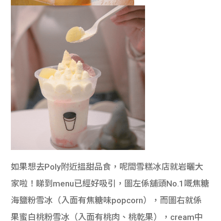
如果想去Poly附近搵甜品食，呢間雪糕冰店就岩曬大
家啦！睇到menu已經好吸引，圖左係舖頭No.1嘅焦糖
海鹽粉雪冰（入面有焦糖味popcorn），而圖右就係
果蜜白桃粉雪冰（入面有桃肉、桃乾果），cream中