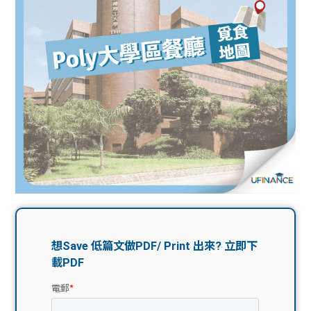
問題
計算
大專
機
學生
生筍
學生
福利
工推
故事
uFina
介
聯絡
分享
nce
搵工
我們
大學
校園
Gui
生學
贊助
de
費貸
Exc
款
han