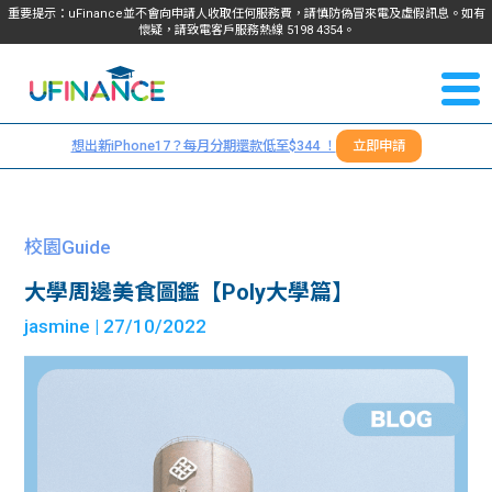
重要提示：uFinance並不會向申請人收取任何服務費，請慎防偽冒來電及虛假訊息。如有
懷疑，請致電客戶服務熱線
5198
4354
。
聯絡我
關於
們
想出新iPhone17？每月分期還款低至$344 ！
立即申請
＋
我們
852
貸款
5198
校園Guide
4354
服務
大學周邊美食圖鑑【Poly大學篇】
jasmine
| 27/10/2022
學生
學生
貸款
資訊
Blog
常見
貸款