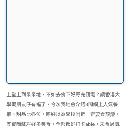
上堂上到呆呆地，不如去食下好野充個電？讀香港大
學嘅朋友仔有福了，今次我地會介紹3間網上人氣餐
廳、甜品比各位，唔好以為學校附近一定要食頹飯，
其實隱藏左好多美食，全部都好打卡able，未食過嘅