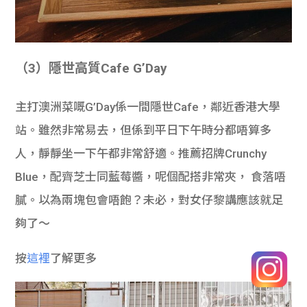
（
3
）
隱世高質Cafe G’Day
主打澳洲菜嘅G’Day係一間隱世Cafe，鄰近香港大學
站。雖然非常易去，但係到平日下午時分都唔算多
人，靜靜坐一下午都非常舒適。推薦招牌Crunchy
Blue，配齊芝士同藍莓醬，呢個配搭非常夾， 食落唔
膩。以為兩塊包會唔飽？未必，對女仔黎講應該就足
夠了～
按
這裡
了解更多