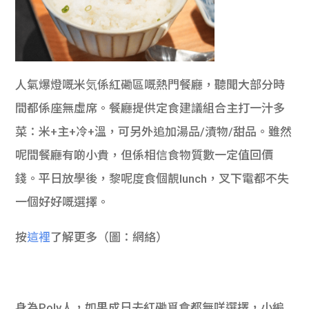
人氣爆燈嘅米気係紅磡區嘅熱門餐廳，聽聞大部分時
間都係座無虛席。餐廳提供定食建議組合主打一汁多
菜：米+主+冷+溫，可另外追加湯品/漬物/甜品。雖然
呢間餐廳有啲小貴，但係相信食物質數一定值回價
錢。平日放學後，黎呢度食個靚lunch，叉下電都不失
一個好好嘅選擇。
按
這裡
了解更多（圖：網絡）
身為Poly人，如果成日去紅磡覓食都無咩選擇，小編