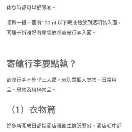
休息時都可以舒服啲。
順帶一提，要將100ml 以下嘅液體放到透明袋入面，
同埋千祈唔好將尿袋放喺寄艙行李入面。
寄艙行李
要點執？
寄艙行李不外乎三大類，分別是個人衣物、日常用
品、藥物及瑣碎物品。
（1）衣物篇
好多新聞成日都話酒店嘅衛生情況惡劣，酒店毛巾都