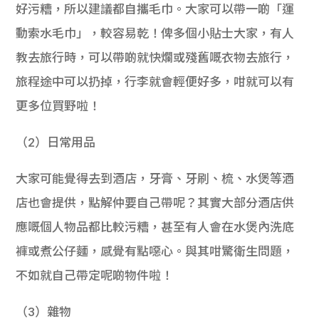
好污糟，所以建議都自攜毛巾。大家可以帶一啲「運
動索水毛巾」，較容易乾！俾多個小貼士大家，有人
教去旅行時，可以帶啲就快爛或殘舊嘅衣物去旅行，
旅程途中可以扔掉，行李就會輕便好多，咁就可以有
更多位買野啦！
（2）日常用品
大家可能覺得去到酒店，牙膏、牙刷、梳、水煲等酒
店也會提供，點解仲要自己帶呢？其實大部分酒店供
應嘅個人物品都比較污糟，甚至有人會在水煲內洗底
褲或煮公仔麵，感覺有點噁心。與其咁驚衛生問題，
不如就自己帶定呢啲物件啦！
（3）雜物