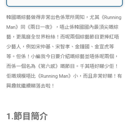
韓國嘅綜藝做得非常出色係眾所周知，尤其《Running
Man》同《兩日一夜》，唔止係韓國國內最頂尖嘅綜
藝，更風靡全世界粉絲！而呢兩個綜藝節目更捧紅唔
少藝人，例如宋仲基、宋智孝、金鐘國、金宣虎等
等。但係！小編我今日要介紹嘅綜藝並唔係呢兩個，
而係一個名為《第六感》嘅節目。千其唔好睇少佢！
佢嘅規模唔比《Running Man》小，而且非常好睇！有
興趣就繼續睇落去啦！
1.節目簡介