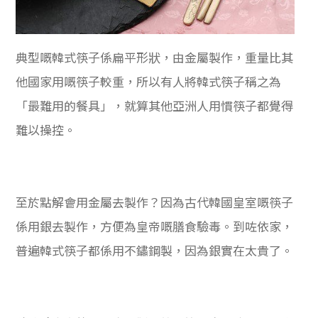
典型嘅韓式筷子係扁平形狀，由金屬製作，重量比其
他國家用嘅筷子較重，所以有人將韓式筷子稱之為
「最難用的餐具」，就算其他亞洲人用慣筷子都覺得
難以操控。
至於點解會用金屬去製作？因為古代韓國皇室嘅筷子
係用銀去製作，方便為皇帝嘅膳食驗毒。到咗依家，
普遍韓式筷子都係用不鏽鋼製，因為銀實在太貴了。