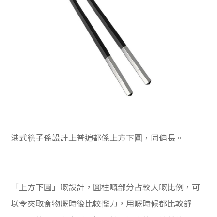
港式筷子係設計上普遍都係上方下圓，同偏長。
「上方下圓」嘅設計，圓柱嘅部分占較大嘅比例，可
以令夾取食物嘅時後比較慳力，用嘅時候都比較舒