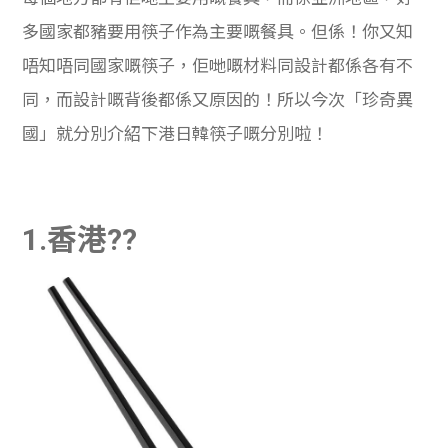
多國家都豬要用筷子作為主要嘅餐具。但係！你又知
唔知唔同國家嘅筷子，佢哋嘅材料同設計都係各有不
同，而設計嘅背後都係又原因的！所以今次「珍奇異
國」就分別介紹下港日韓筷子嘅分別啦！
1.香港??