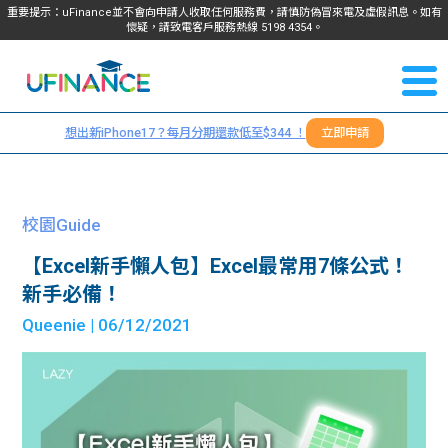
重要提示：uFinance並不會向申請人收取任何服務費，請慎防偽冒來電及虛假訊息。如有
懷疑，請致電客戶服務熱線
5198
4354
。
聯絡我
關於
們
想出新iPhone17？每月分期還款低至$344 ！
立即申請
＋
我們
852
貸款
5198
校園Guide
4354
服務
【Excel新手懶人包】Excel最常用7條公式！
新手必備！
學生
學生
Queenie
| 06/12/2021
貸款
資訊
Blog
常見
貸款