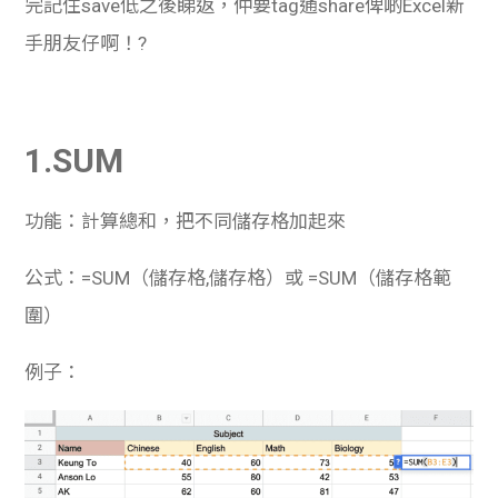
完記住save低之後睇返，仲要tag通share俾啲Excel新
學生
手朋友仔啊！?
貸款
101
1.SUM
功能：計算總和，把不同儲存格加起來
公式：=SUM（儲存格,儲存格）或 =SUM（儲存格範
圍）
例子：