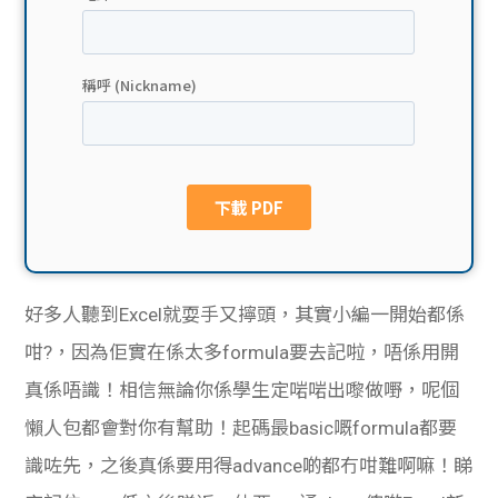
貸款
ge
計數
Gui
機
de
網上
校園
私人
Gui
貸款
de
好多人聽到Excel就耍手又擰頭，其實小編一開始都係
貸款
理財
咁?，因為佢實在係太多formula要去記啦，唔係用開
真係唔識！相信無論你係學生定啱啱出嚟做嘢，呢個
計數
Gui
懶人包都會對你有幫助！起碼最basic嘅formula都要
機
de
識咗先，之後真係要用得advance啲都冇咁難啊嘛！睇