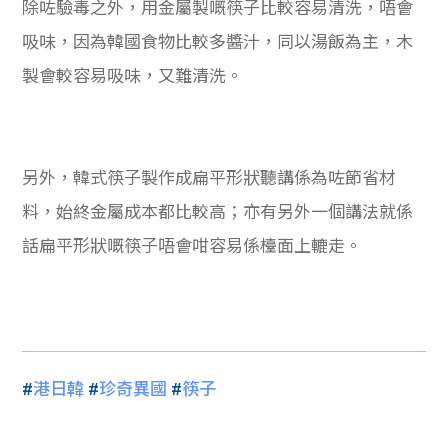
除咗驗毒之外，用金屬製嘅筷子比較容易清洗，唔會
吸味，因為韓國食物比較多醬汁，同以湯飯為主，木
製會較容易吸味，又難清洗。
另外，韓式筷子製作成扁平形狀聽講係為咗節省材
料，始終金屬成本都比較高；亦有另外一個講法就係
話扁平形狀嘅筷子唔會咁容易係檯面上轆走。
#
港日韓
#
珍奇異國
#
筷子