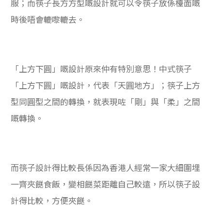
服；而筷子長方方型嘅設計就可以令筷子放係檯面嘅
時後唔會轆嚟轆去。
「上方下圓」嘅設計原來仲有特別意思！中式筷子
「上方下圓」嘅設計，代表「天圓地方」；筷子上方
型同圓型之間的轉換，就表現咗「剛」與「柔」之間
嘅轉換。
而筷子設計得比較長係因為香港人經常一家大細圍埋
一齊夾餸食飯，變相餸菜距離自己較遠，所以筷子設
計得比較，方便夾餸。