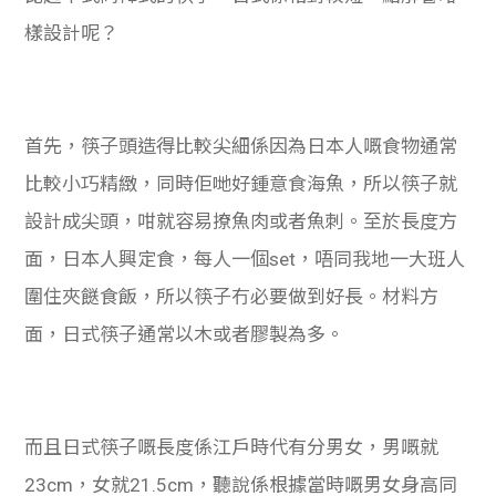
樣設計呢？
首先，筷子頭造得比較尖細係因為日本人嘅食物通常
比較小巧精緻，同時佢哋好鍾意食海魚，所以筷子就
設計成尖頭，咁就容易撩魚肉或者魚刺。至於長度方
面，日本人興定食，每人一個set，唔同我地一大班人
圍住夾餸食飯，所以筷子冇必要做到好長。材料方
面，日式筷子通常以木或者膠製為多。
而且日式筷子嘅長度係江戶時代有分男女，男嘅就
23cm，女就21.5cm，聽說係根據當時嘅男女身高同