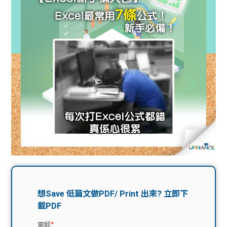
問題
計算
大專
機
學生
生筍
學生
福利
工推
故事
uFina
介
聯絡
分享
nce
搵工
我們
大學
校園
Gui
生學
贊助
de
費貸
Exc
款
han