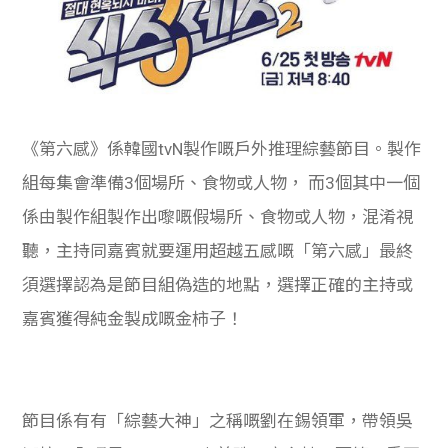
《第六感》係韓國tvN製作嘅戶外推理綜藝節目。製作
組每集會準備3個場所、食物或人物， 而3個其中一個
係由製作組製作出嚟嘅假場所、食物或人物，混淆視
聽，主持同嘉賓就要運用超越五感嘅「第六感」
最終
須選擇認為是節目組偽造的地點，選擇正確的主持或
嘉賓獲得純金製成嘅金柿子
！
節目係有有「綜藝大神」之稱嘅劉在錫領軍，帶領吳