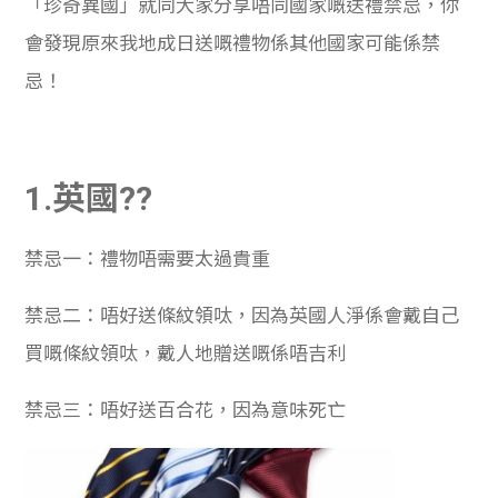
「珍奇異國」就同大家分享唔同國家嘅送禮禁忌，你
學生
會發現原來我地成日送嘅禮物係其他國家可能係禁
貸款
忌！
101
1.英國??
禁忌一：禮物唔需要太過貴重
禁忌二：唔好送條紋領呔，因為英國人淨係會戴自己
買嘅條紋領呔，戴人地贈送嘅係唔吉利
禁忌三：唔好送百合花，因為意味死亡