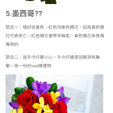
5.墨西哥??
禁忌一：唔好送黃色、紅色同紫色嘅花。因為黃色嘅
花代表死亡，紅色嘅花會帶來晦氣，紫色嘅花係喪偶
專用的
禁忌二：送手巾仔要小心，手巾仔通常同眼淚有聯
繫，係一份好sad嘅禮物