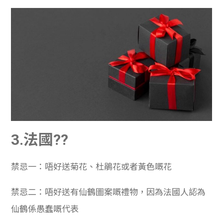
3.法國??
禁忌一：唔好送菊花、杜鵑花或者黃色嘅花
禁忌二：唔好送有仙鶴圖案嘅禮物，因為法國人認為
仙鶴係愚蠢嘅代表