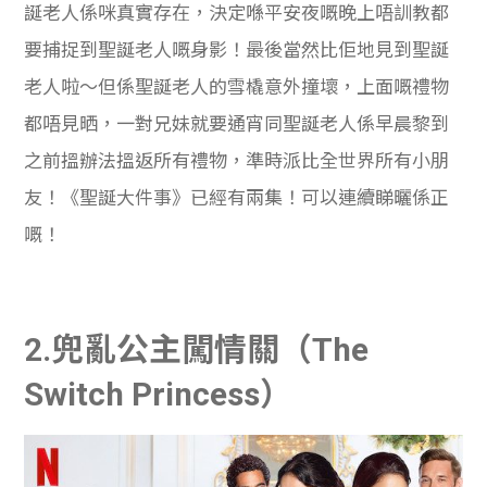
誕老人係咪真實存在，決定喺平安夜嘅晚上唔訓教都
要捕捉到聖誕老人嘅身影！最後當然比佢地見到聖誕
老人啦～但係聖誕老人的雪橇意外撞壞，上面嘅禮物
都唔見晒，一對兄妹就要通宵同聖誕老人係早晨黎到
之前搵辦法搵返所有禮物，準時派比全世界所有小朋
友！《聖誕大件事》已經有兩集！可以連續睇曬係正
嘅！
2.兜亂公主闖情關（The
Switch Princess）