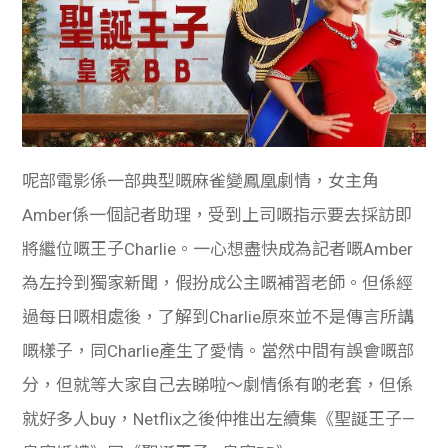
呢部電影係一部典型嘅麻雀變鳳凰劇情，女主角
Amber係一個記者助理，受到上司嘅指示要去採訪即
將繼位嘅王子Charlie。一心想盡快成為記者嘅Amber
為左拎到獨家新聞，假扮成公主嘅補習老師。但係經
過每日嘅相處後，了解到Charlie原來並不是傳言所講
嘅樣子，同Charlie產生了愛情。當然中間有誤會嘅部
分，但就等大家自己去睇啦～劇情係有啲老套，但係
就好多人buy，Netflix之後仲推出左續集《聖誕王子—