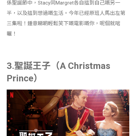
係聖誕節中，Stacy同Margret各自搵到自己嘅另一
半，以及搵到想過嘅生活。今年已經原班人馬出左第
三集啦！鍾意睇啲輕鬆笑下嘅電影嘅你，呢個就啱
曬！
3.聖誕王子（A Christmas
Prince）