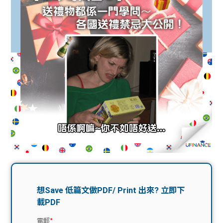
問題
計算
大專
機
學生
生筍
學生
福利
工推
故事
uFina
介
聯絡
分享
nce
搵工
我們
大學
校園
Gui
生學
贊助
de
費貸
Exc
款
han