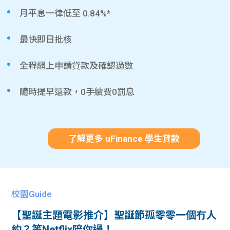
月平息一律低至 0.84%*
最快即日批核
全程網上申請貸款及確認過數
隨時提早還款，0手續費0罰息
了解更多 uFinance 學生貸款
校園Guide
【聖誕主題電影推介】聖誕節孤零零一個冇人
約？等Netflix陪你過！