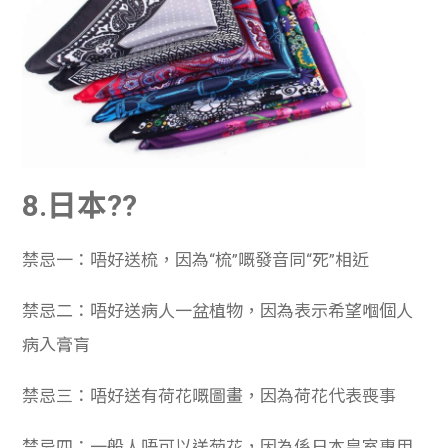
8.日本??
禁忌一：唔好送梳，因為“梳”嘅發音同“死”相近
禁忌二：唔好送病人一盆植物，因為表示希望嗰個人
病入膏肓
禁忌三：唔好送有荷花嘅圖畫，因為荷花代表喪事
禁忌四：一般人唔可以送菊花，因為係日本皇室專用