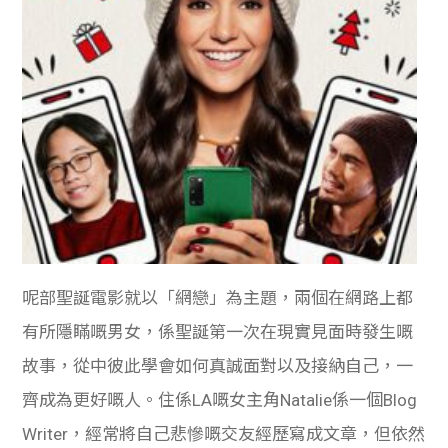
呢部聖誕電影就以「網戀」為主題，兩個在網路上都
有所隱瞞嘅男女，係聖誕第一次在現實見面時發生嘅
故事，從中彼此學會如何真誠面對以及接納自己，一
齊成為更好嘅人。住係LA嘅女主角Natalie係一個Blog
Writer，經常將自己悲慘嘅交友經歷寫成文章，但依然