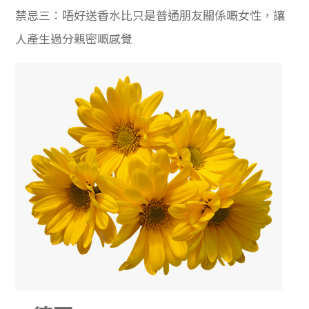
禁忌三：唔好送香水比只是普通朋友關係嘅女性，讓
人產生過分親密嘅感覺