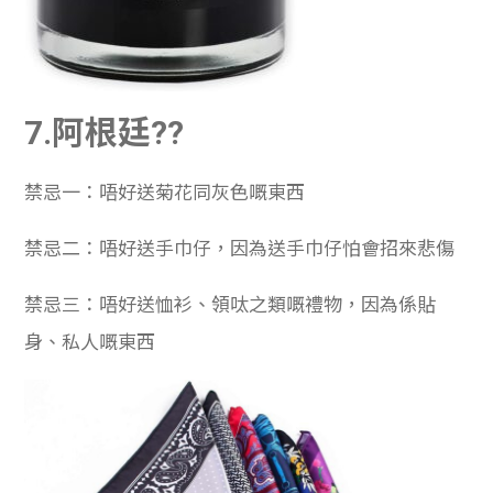
7.阿根廷??
禁忌一：唔好送菊花同灰色嘅東西
禁忌二：唔好送手巾仔，因為送手巾仔怕會招來悲傷
禁忌三：唔好送恤衫、領呔之類嘅禮物，因為係貼
身、私人嘅東西