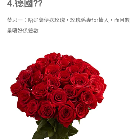
4.德國??
禁忌一：唔好隨便送玫瑰，玫瑰係專for情人，而且數
量唔好係雙數