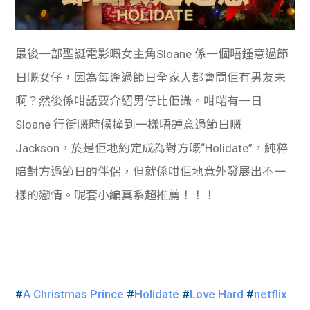
最後一部聖誕電影嘅女主角Sloane 係一個唔鍾意過節
日嘅女仔，因為每逢過節日全家人都會問佢有男友未
啊？然後係咁話要介紹男仔比佢識。咁啱有一日
Sloane 行街嘅時候撞到一樣唔鍾意過節日嘅
Jackson，於是佢地約定成為對方嘅“Holidate”，純粹
陪對方過節日的伴侶，但就係咁佢地意外發展出不一
樣的戀情。呢套小編真系超推薦！！！
#
A Christmas Prince
#
Holidate
#
Love Hard
#
netflix