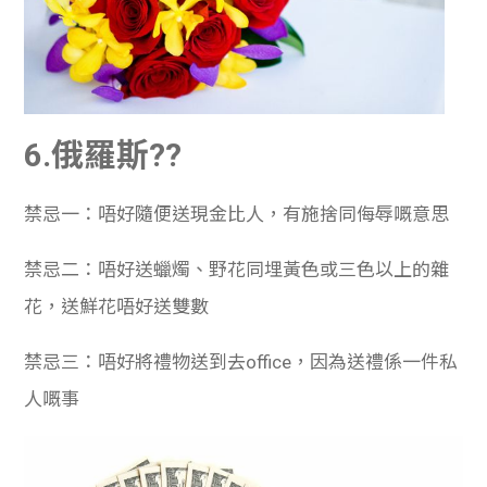
6.俄羅斯??
禁忌一：唔好隨便送現金比人，有施捨同侮辱嘅意思
禁忌二：唔好送蠟燭、野花同埋黃色或三色以上的雜
花，送鮮花唔好送雙數
禁忌三：唔好將禮物送到去office，因為送禮係一件私
人嘅事