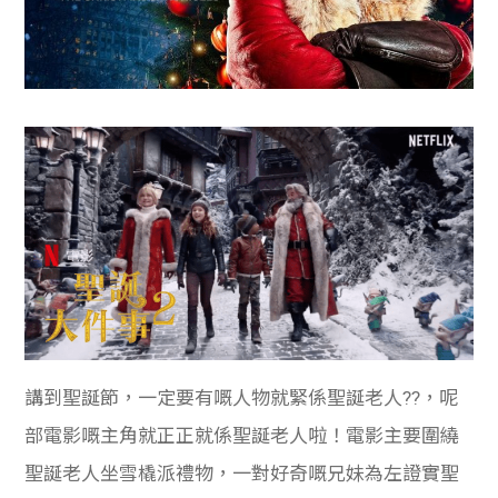
講到聖誕節，一定要有嘅人物就緊係聖誕老人??，呢
部電影嘅主角就正正就係聖誕老人啦！電影主要圍繞
聖誕老人坐雪橇派禮物，一對好奇嘅兄妹為左證實聖