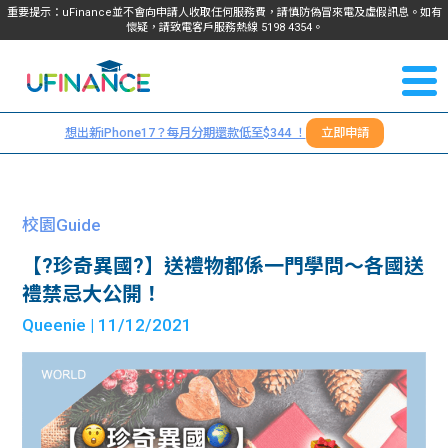
重要提示：uFinance並不會向申請人收取任何服務費，請慎防偽冒來電及虛假訊息。如有
懷疑，請致電客戶服務熱線
5198
4354
。
聯絡我
關於
們
想出新iPhone17？每月分期還款低至$344 ！
立即申請
＋
我們
852
貸款
5198
校園Guide
4354
服務
【?珍奇異國?】送禮物都係一門學問～各國送
禮禁忌大公開！
學生
學生
Queenie
| 11/12/2021
貸款
資訊
Blog
常見
貸款