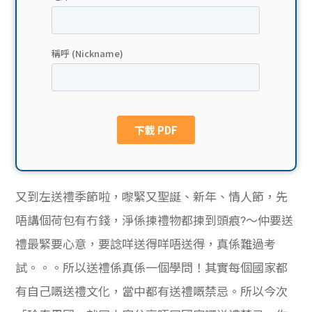
貸款
ge
計數
Gui
機
de
網上
校園
私人
Gui
貸款
de
又到左送禮季節啦，嚟緊又聖誕、新年、情人節，先
貸款
理財
唔講個荷包有冇錢，淨係揀禮物都揀到頭痕?～仲要送
禮最緊要心意，要諗咩送得咩唔送得，真係難過考
計數
Gui
試。。。所以送禮係真係一個學問！其實每個國家都
機
de
有自己嘅送禮文化，當中都有送禮嘅禁忌。所以今次