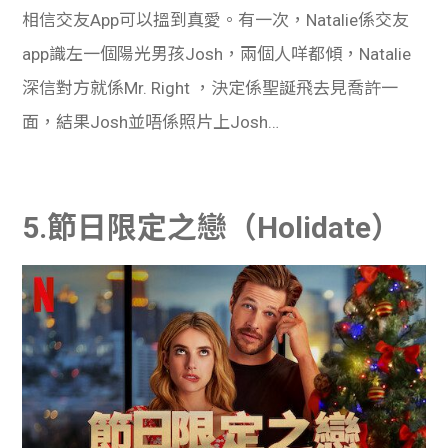
相信交友App可以搵到真愛。有一次，Natalie係交友
app識左一個陽光男孩Josh，兩個人咩都傾，Natalie
深信對方就係Mr. Right ，決定係聖誕飛去見喬許一
面，結果Josh並唔係照片上Josh…
5.節日限定之戀（Holidate）