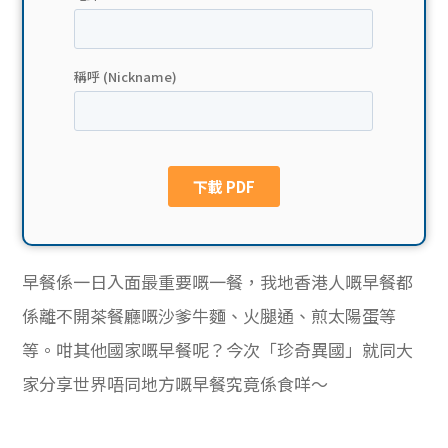
貸款
ge
計數
Gui
機
de
網上
校園
私人
Gui
貸款
de
早餐係一日入面最重要嘅一餐，我地香港人嘅早餐都
貸款
理財
係離不開茶餐廳嘅沙爹牛麵、火腿通、煎太陽蛋等
等。咁其他國家嘅早餐呢？今次「珍奇異國」就同大
計數
Gui
家分享世界唔同地方嘅早餐究竟係食咩～
機
de