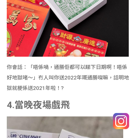
你會話：「唔係喎，通勝佢都可以睇下日期啊！唔係
好地獄啫～」冇人叫你送2022年嘅通勝㗎嘛，話明地
獄就梗係送2021年啦！?
4.當晚夜場戲飛