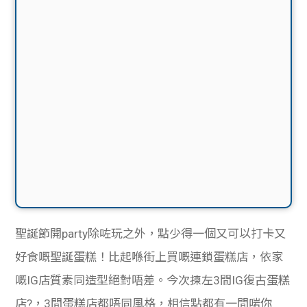
聖誕節開party除咗玩之外，點少得一個又可以打卡又
好食嘅聖誕蛋糕！比起喺街上買嘅連鎖蛋糕店，依家
嘅IG店質素同造型絕對唔差。今次揀左3間IG
復古
蛋糕
店?，3間蛋糕店都唔同風格，相信點都有一間啱你