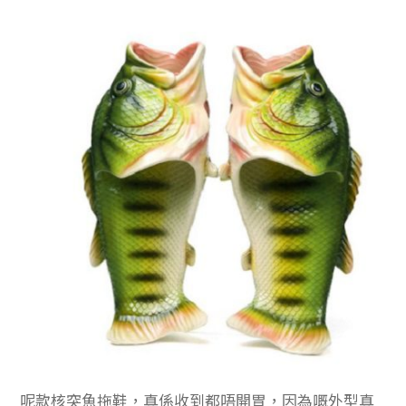
呢款核突魚拖鞋，真係收到都唔開胃，因為嘅外型真