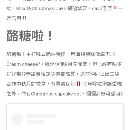
哋！Miss咗Christmas Cake 都唔緊要，save低佢
一
定啱用
酪糖啦！
酪糖啦！主打韓式奶油蛋糕，用海綿蛋糕做底再加
Cream cheese?。雖然佢哋9月先開業，但已經有唔少
好評啦??無論賣相定味道都高質，之前仲同日出工場
合作中
秋月餅禮盒，有質素保証
今年除咗聖誕蛋糕
之外，仲有Christmas cupcake set，個個都好可愛呀?