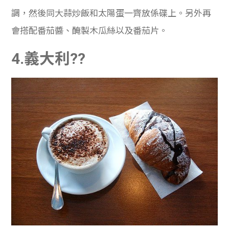
調，然後同大蒜炒飯和太陽蛋一齊放係碟上。另外再
會搭配番茄醬、醃製木瓜絲以及番茄片。
4.義大利??