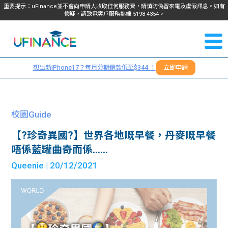
重要提示：uFinance並不會向申請人收取任何服務費，請慎防偽冒來電及虛假訊息。如有
懷疑，請致電客戶服務熱線
5198
4354
。
聯絡我
關於
們
想出新iPhone17？每月分期還款低至$344 ！
立即申請
＋
我們
852
貸款
5198
校園Guide
4354
服務
【?珍奇異國?】世界各地嘅早餐，丹麥嘅早餐
唔係藍罐曲奇而係……
學生
學生
Queenie
| 20/12/2021
貸款
資訊
Blog
常見
貸款