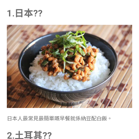
學生
1.日本??
貸款
101
日本人最常見最簡單嘅早餐就係納豆配白飯。
2.土耳其??