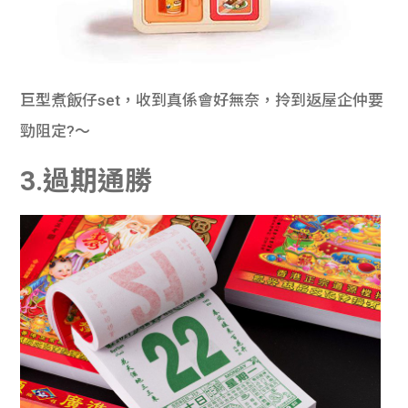
巨型煮飯仔set，收到真係會好無奈，拎到返屋企仲要
勁阻定?～
3.過期通勝