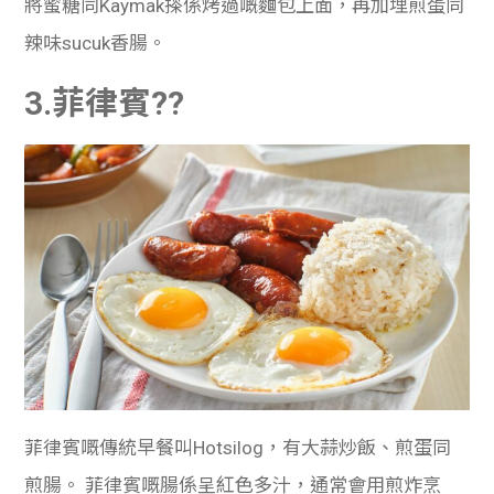
將蜜糖同Kaymak搽係烤過嘅麵包上面，再加埋煎蛋同
辣味sucuk香腸。
3.菲律賓??
菲律賓嘅傳統早餐叫Hotsilog，有大蒜炒飯、煎蛋同
煎腸。 菲律賓嘅腸係呈紅色多汁，通常會用煎炸烹