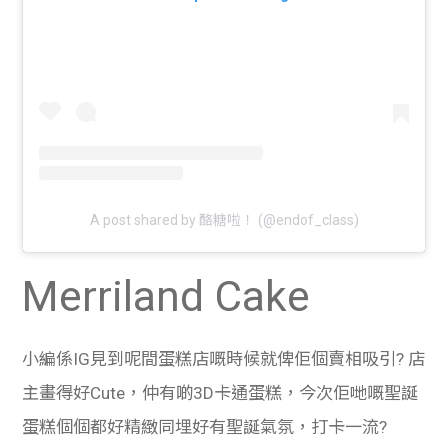
A post shared by 酪糖啦！ (@endof_class)
Merriland Cake
小編係IG見到呢間蛋糕店嘅時候就俾佢個賣相吸引? 店
主畫得好Cute，仲有啲3D卡通蛋糕，今次佢哋嘅聖誕
蛋糕個個都好精緻同埋好有聖誕氣氛，打卡一流?