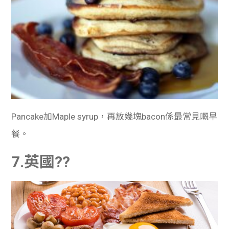
Pancake加Maple syrup，再放幾塊bacon係最常見嘅早
餐。
7.英國??