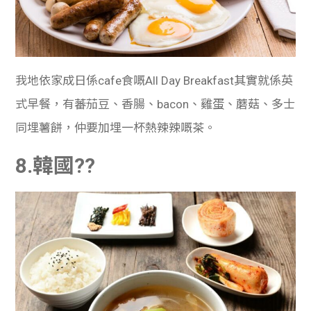
我地依家成日係cafe食嘅All Day Breakfast其實就係英
式早餐，有蕃茄豆、香腸、bacon、雞蛋、蘑菇、多士
同埋薯餅，仲要加埋一杯熱辣辣嘅茶。
8.韓國??