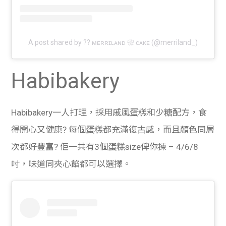
A post shared by ?? ᴍᴇʀʀɪʟᴀɴᴅ ❀ ᴄᴀᴋᴇ (@merriland_)
Habibakery
Habibakery一人打理，採用戚風蛋糕和少糖配方，食
得開心又健康? 每個蛋糕都充滿復古感，而且顏色同層
次都好豐富? 佢一共有3個蛋糕size俾你揀 – 4/6/8
吋，味道同夾心餡都可以選擇。