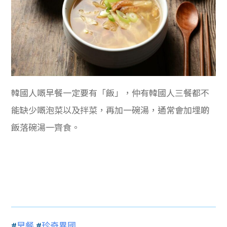
韓國人嘅早餐一定要有「飯」，仲有韓國人三餐都不
能缺少嘅泡菜以及拌菜，再加一碗湯，通常會加埋啲
飯落碗湯一齊食。
#
早餐
#
珍奇異國