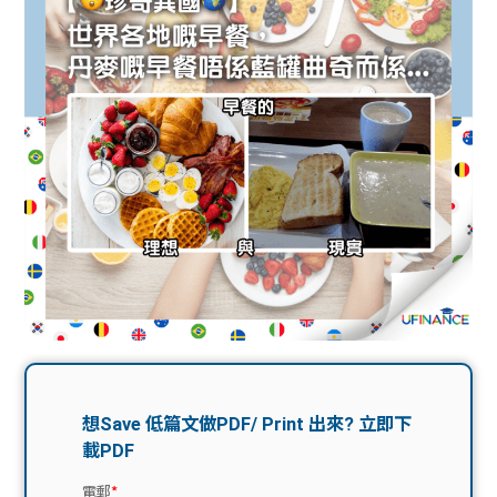
問題
計算
大專
機
學生
生筍
學生
福利
工推
故事
uFina
介
聯絡
分享
nce
搵工
我們
大學
校園
Gui
生學
贊助
de
費貸
Exc
款
han