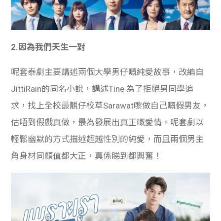
2.
因為我們天生一對
呢套泰劇主要講述兩個大學男仔嘅純愛故事，改編自
JittiRain的同名小說，講述Tine 為了拒絕男同學追
求，找上全校最靚仔校草Sarawat嚟做自己嘅假男友，
估唔到假戲真做，最為發展出真正嘅愛情。呢套劇以
輕鬆幽默的方式描述超越性別的純愛，而且兩個男主
角身材同顏值都大正，真係睇到都興奮！