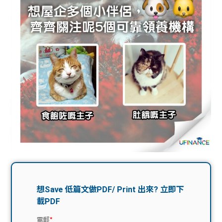
問題
計算
大專
機
學生
生筍
學生
福利
工推
故事
uFina
介
聯絡
分享
nce
搵工
我們
大學
校園
Gui
生學
贊助
de
費貸
Exc
款
han