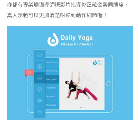
亦都有專業瑜珈導師嘅影片指導你正確姿勢同態度，
真人示範可以更加清楚咁睇到動作細節喔！