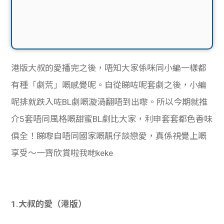
港版
大叔的愛播完之後，唔知大家係咪同小編一樣都
有種「劇荒」嘅感覺呢。自從睇咗呢套劇之後，小編
呢排就跌入咗BL劇嘅漩渦翻唔到出嚟。所以今期就推
介5套唔同風格嘅甜蜜BL劇比大家，利申套套都色香味
俱全！睇嚟自唔同國家嘅靚仔談戀愛，真係視覺上嘅
享受～一齊欣賞啦我哋keke
1.
大叔的愛（港版）