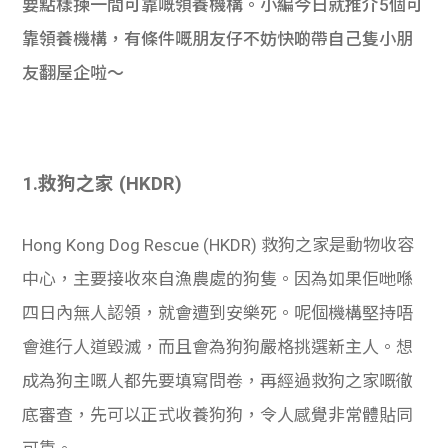
要點樣揀一間可靠嘅領養機構。小編今日就推介5個可
學生
靠領養機構，有條件嘅朋友仔不妨快啲帶自己隻小朋
貸款
友翻屋企啦～
101
1.
救狗之家 (HKDR)
Hong Kong Dog Rescue (HKDR) 救狗之家是動物收容
中心，主要接收來自漁農處的狗隻。因為如果佢哋喺
四日內無人認領，就會遭到安樂死。呢個機構堅持唔
會進行人道毀滅，而且會為狗狗嚴格挑選新主人。想
成為狗主嘅人都先要填寫問卷，再經過救狗之家嘅徹
底審查，先可以正式收養狗狗，令人感覺非常體貼同