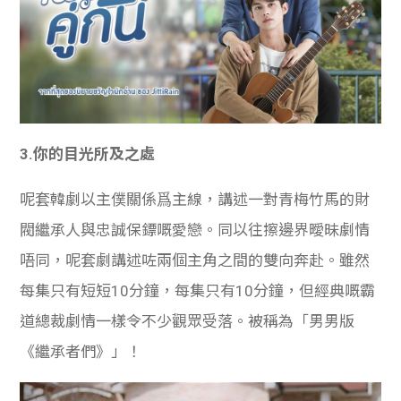
3.
你的目光所及之處
呢套韓劇以主僕關係爲主線，講述一對青梅竹馬的財
閥繼承人與忠誠保鏢嘅愛戀。同以往擦邊界曖昧劇情
唔同，呢套劇講述咗兩個主角之間的雙向奔赴。雖然
每集只有短短10分鐘，每集只有10分鐘，但經典嘅霸
道總裁劇情一樣令不少觀眾受落。被稱為「男男版
《繼承者們》」！