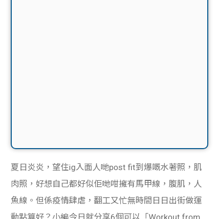
夏日炎炎，望住ig入面人哋post fit到爆嘅水著照，肌
肉照，好想自己都好似佢哋咁擁有馬甲線，腹肌，人
魚線。但係疫情肆虐，翻工又忙無時間日日出街做運
動點算好？小編今日就分享
6個可以
「Workout from