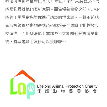
呢個機構創辦至今已有18年歷史，多年來為數之不盡
嘅貓狗尋找牠們嘅新家園。而係領養寵物之前，L.A.P
嘅義工團隊會先對你進行訪談同埋家訪，一絲不苟哋
確保被領養的動物得到悉心照料先至會將小動物放心
交俾你。而佢哋嘅IG上亦都會不定期咁刊登被遺棄動
物，有興趣嘅朋友仔可以去睇睇～