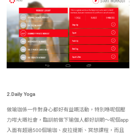
2.Daily Yoga
做瑜珈係一件對身心都好有益嘅活動，特別喺呢個壓
力咁大嘅社會，臨訓前做下瑜伽人都好訓啲～呢個app
入面有超過500個瑜珈、皮拉提斯、冥想課程，而且