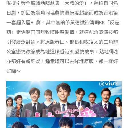
呢排引發全城熱話嘅劇集「大叔的愛」，翻拍自同名
日劇，卻因為選角同埋劇情還原度超高而成為香港第
一套超入屋BL劇。其中無論係黃德斌飾演嘅KK「反差
萌」定係啊田同啊牧嘅甜蜜愛情，就連配角嘅演技都
引發廣泛討論。將原版春田、部長和牧凌太的三角辦
公室戀情改編成為地道嘅香港BL愛情故事，貼地得嚟
亦都好有新鮮感！鍾意嘅可以去睇埋原版，都一樣好
好睇～