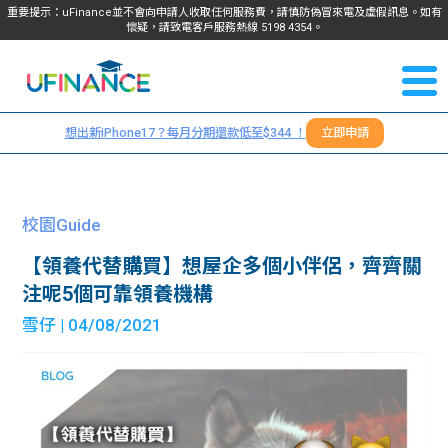
重要提示：uFinance並不會向申請人收取任何服務費，請慎防偽冒來電及虛假訊息。如有
懷疑，請致電客戶服務熱線
5198
4354
。
聯絡我
關於
們
想出新iPhone17？每月分期還款低至$344 ！
立即申請
＋
我們
852
貸款
5198
校園Guide
4354
服務
【領養代替購買】想屋企多個小伴侶，齊齊關
注呢5個可靠領養機構
學生
學生
雪仔
| 04/08/2021
貸款
資訊
Blog
常見
貸款