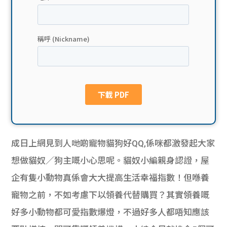
貸款
ge
計數
Gui
機
de
網上
校園
私人
Gui
貸款
de
成日上網見到人哋啲寵物貓狗好QQ,係咪都激發起大家
貸款
理財
想做貓奴／狗主嘅小心思呢。貓奴小編親身認證，屋
企有隻小動物真係會大大提高生活幸福指數！但喺養
計數
Gui
寵物之前，不如考慮下以領養代替購買？其實領養嘅
機
de
好多小動物都可愛指數爆燈，不過好多人都唔知應該