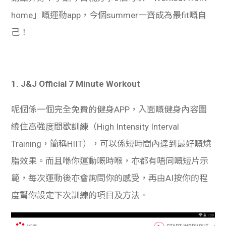
home」嘅
運動app，今個summer一齊
成為最fit嘅自
己！
1. J&J Official 7 Minute Workout
呢個係一個完全免費的健身APP，入面嘅健身內容圍
繞住高強度間歇訓練（High Intensity Interval
Training，簡稱HIIT），可以係短時間內達到最好嘅燒
脂效果。而且喺你運動嘅時喉，亦都有唔同嘅短片示
範，每次運動後亦會詢問你的感受，再由AI按你的程
度幫你設定下次訓練的項目及方法。