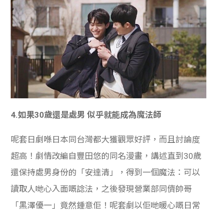
4.
如果30歲還是處男 似乎就能成為魔法師
呢套日劇喺日本同台灣都大獲觀眾好評，而且討論度
超高！劇情改編自豐田悠的同名漫畫，講述直到30歲
還保持處男身份的「安達清」，得到一個魔法：可以
讀取人哋心入面嘅諗法，之後發現營業部同儕帥哥
「黑澤優一」竟然鍾意佢！呢套劇以佢哋暖心嘅日常