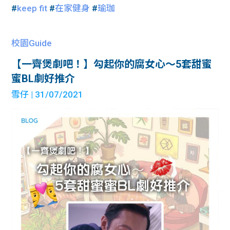
#
keep fit
#
在家健身
#
瑜珈
校園Guide
【一齊煲劇吧！】勾起你的腐女心～5套甜蜜
蜜BL劇好推介
雪仔
| 31/07/2021