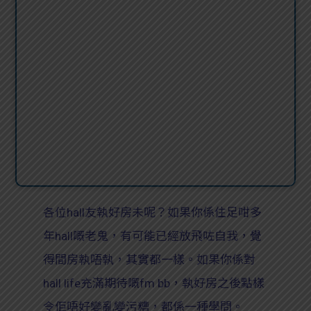
各位hall友執好房未呢？如果你係住足咁多
年hall嘅老鬼，有可能已經放飛咗自我，覺
得間房執唔執，其實都一樣。如果你係對
hall life充滿期待嘅fm bb，執好房之後點樣
令佢唔好變亂變污糟，都係一種學問。