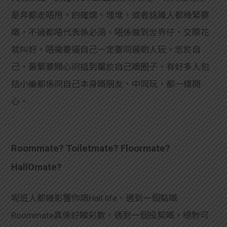
是非都走唔甩，的確煩。埋堆，或者話識人都幾緊要
嘅，不過都唔代表係必須，唔係做到世界仔、交際花
就叫好。唔需要逼自己一定要同邊啲人玩，忠於自
己，最緊要開心同搵到屬於自己嘅圈子。有好多人包
括小編都係同自己本身嘅朋友、中同玩，都一樣開
心。
Roommate? Toiletmate? Floormate?
HallOmate?
呢班人都幾影響你嘅Hall life。遇到一個點嘅
Roommate真係好睇彩數，遇到一個投契嘅，絕對可