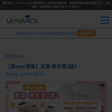
重要提示：uFinance並不會向申請人收取任何服務費，請慎防偽冒來電及虛假訊息。如有
懷疑，請致電客戶服務熱線
5198
4354
。
聯絡我
關於
們
想出新iPhone17？每月分期還款低至$344 ！
立即申請
＋
我們
852
貸款
5198
校園Guide
4354
服務
【開sem優惠】賞茶 學生買2送1
Twing
| 23/09/2019
學生
學生
貸款
資訊
Blog
常見
貸款