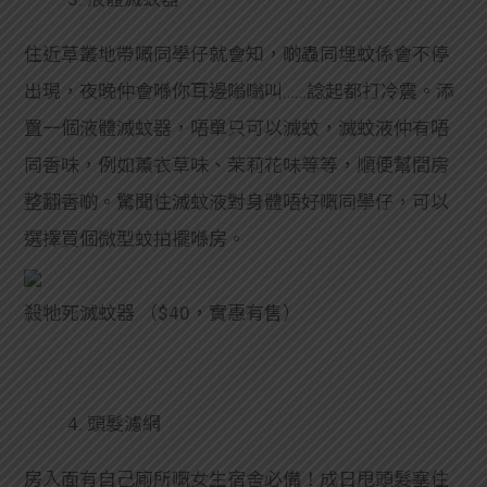
住近草叢地帶嘅同學仔就會知，啲蟲同埋蚊係會不停
出現，夜晚仲會喺你耳邊嗡嗡叫……諗起都打冷震。添
置一個液體滅蚊器，唔單只可以滅蚊，滅蚊液仲有唔
同香味，例如薰衣草味、茉莉花味等等，順便幫間房
整翻香啲。驚聞住滅蚊液對身體唔好嘅同學仔，可以
選擇買個微型蚊拍擺喺房。
殺牠死滅蚊器
（$40，實惠有售）
4. 頭髮濾網
房入面有自己廁所嘅女生宿舍必備！成日甩頭髮塞住