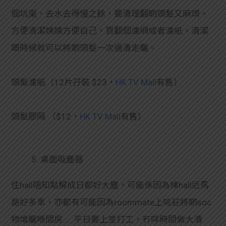
個坑渠，去水去得慢之餘，要清理翻啲頭髮又麻煩。
方便清潔姨姨方便自己，買翻個濾網或者濾紙，清潔
嘅時候就可以將啲頭髮一次過清走曬。
頭髮濾紙（12片孖裝 $23，
HK TV Mall
有售）
頭髮膠隔 （$12，
HK TV Mall
有售）
5. 桌面吸塵器
住hall唔知點解成日都好大塵，可能係因為棟hall近馬
路好多車，亦都有可能因為roommate上咗莊將啲soc
物堆曬喺間房……平日要上堂打工，冇咩時間做大清