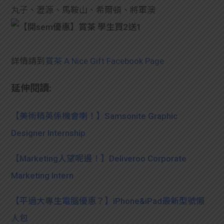
學生
丸子、瀝源、馬鞍山、希爾頓、將軍澳
貸款
101
詳情請到
賞茶 A Nice Gift Facebook Page
延伸閱讀:
【美術精英係機會喇！】Samsonite Graphic
Designer Internship
【Marketing人望呢邊！】Deliveroo Corporate
Marketing Intern
【平過大專生電腦優惠？】iPhone&iPad最新型號懶
人包