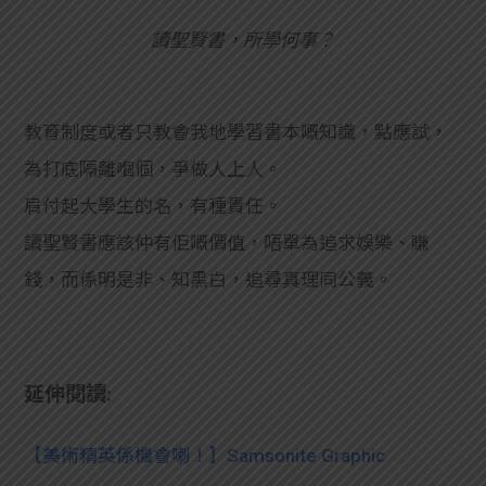
讀聖賢書，所學何事？
教育制度或者只教會我地學習書本嘅知識，點應試，
為打底隔離嗰個，爭做人上人。
肩付起大學生的名，有種責任。
讀聖賢書應該仲有佢嘅價值，唔單為追求娛樂、賺
錢，而係明是非、知黑白，追尋真理同公義。
延伸閱讀:
【美術精英係機會喇！】Samsonite Graphic