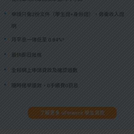
申請只需2份文件（學生證+身份證），毋需收入證
明
月平息一律低至 0.84%*
最快即日批核
全程網上申請貸款及確認過數
隨時提早還款，0手續費0罰息
了解更多 uFinance 學生貸款