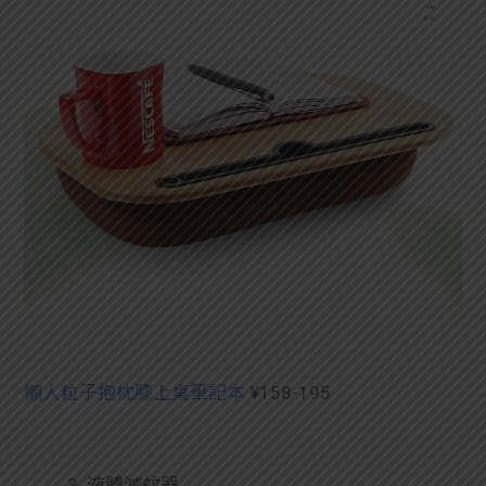
懶人粒子抱枕膝上桌筆記本
¥158-195
3. 液體滅蚊器