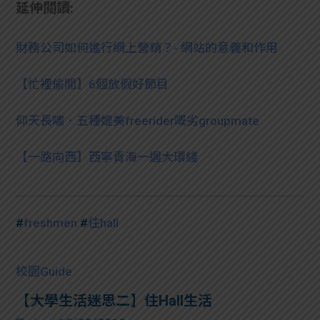
延伸閱讀:
財務公司如何進行網上營銷？- 網站的意義和作用
【忙裡偷閒】6個放假好節目
仰天長嘯．五種媲美freerider嘅劣groupmate
【一路向西】西寧青海一週大環綫
#
freshmen
#
住hall
校園Guide
【大學生活迷思二】住Hall生活