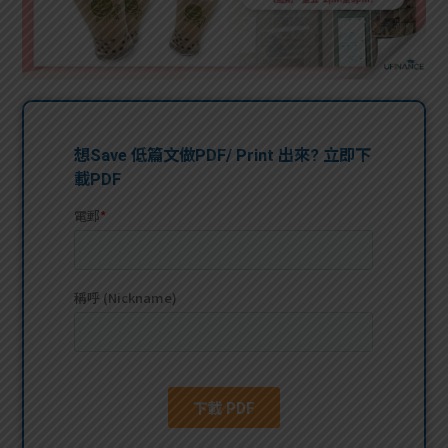
問題
計算
大專
機
學生
生筍
學生
福利
工推
故事
uFina
介
聯絡
分享
nce
搵工
我們
大學
校園
Gui
生學
贊助
de
費貸
Exc
款
han