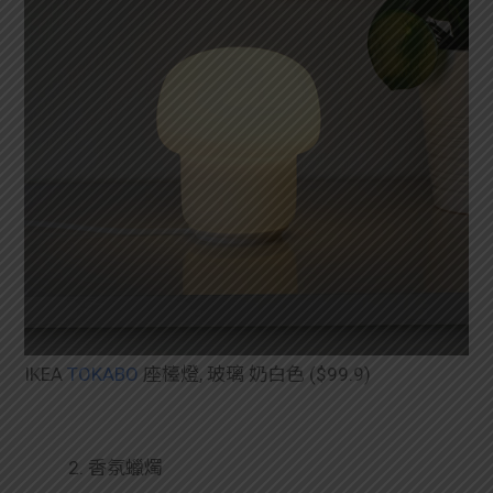
IKEA
TOKABO
座檯燈, 玻璃 奶白色 ($99.9)
2. 香氛蠟燭