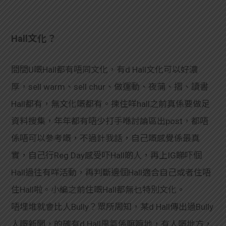
Hall文化？
間間U嘅Hall都有唔同文化，有d Hall文化可以好濃
厚，sell warm、sell chur、做運動、夜蒲、摺、讀書
Hall都有，無文化嘅都有。揀住咩hall之前真係要做足
資料搜集，年年都有唔少打手喺討論區出post，都唔
係唔可以參考嘅，不過計我話，自己嘅感覺係最真
實，自己行Reg Day感受吓Hall啲人，再上IG睇吓個
Hall過往有咩活動，再判斷邊個Hall適合自己或者住唔
住Hall啦。小編之前住嘅Hall都無乜特別文化。
唔埋堆就會比人Bully？眾所周知，某d Hall傳出過Bully
人嘅新聞，的確有d Hall風氣係嘛嘛地，有人嘅地方，