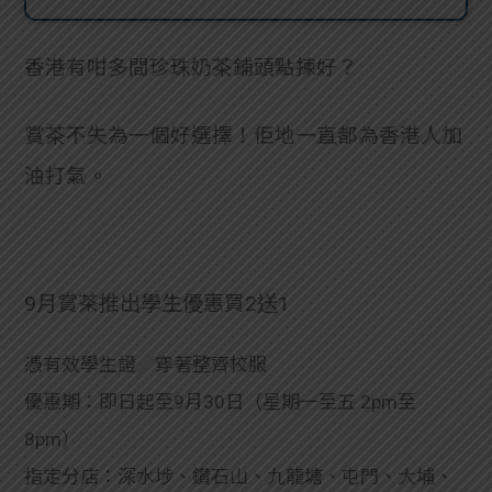
貸款
ge
計數
香港有咁多間珍珠奶茶鋪頭點揀好？
Gui
機
de
賞茶不失為一個好選擇！佢地一直都為香港人加
網上
油打氣。
校園
私人
Gui
貸款
de
9月賞茶推出學生優惠買2送1
貸款
理財
憑有效學生證／穿著整齊校服
計數
Gui
優惠期：即日起至9月30日（星期一至五 2pm至
8pm）
機
de
指定分店：深水埗、鑽石山、九龍塘、屯門、大埔、