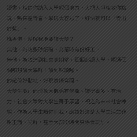
讀書，相信你踏入大學呢個地方，大把人爭相教你點
玩、點揮霍青春。學玩太容易了，好快就可以「青出
於藍」。
喺香港，點解我地要讀大學？
無他，為咗張砂紙囉，為第時有份好工。
無他，為咗達到社會嘅期望，個個都讀大學，唔通個
個都想讀大學咩！讀到咪讀囉。
的確係好貼地、好現實嘅寫照。
大學生嘅正面形象大概係有學識、讀得書多、有活
力，社會大眾對大學生寄予厚望，視之為未來社會棟
樑。作為大學生嘅你同我，應該好清楚大學生活並非
咁正面、光鮮，甚至大部份時間只係食玩訓。