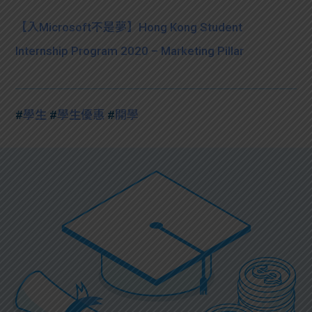
【入Microsoft不是夢】Hong Kong Student
Internship Program 2020 – Marketing Pillar
#
學生
#
學生優惠
#
開學