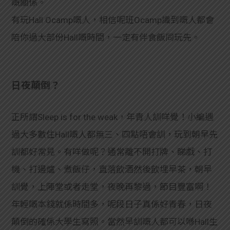
嘅關係。
有玩Hall Ocamp嘅人，相信呢班Ocamp識到嘅人都會
陪你過大部份Hall嘅時間，一定有伴食飯同玩先。
日夜顛倒？
正所謂Sleep is for the weak，年青人訓咩覺！小編遇
過大多數住Hall嘅人都無三、四點唔會訓，玩到朝早先
訓都好常見。有咩做呢？通常離不開打牌、睇戲、打
機、打邊爐、煮飯仔，直落飲酒然後飲埋早茶，朝早
訓覺，上陣堂或者走堂，夜晚再黎過，節目豐富啊！
年輕嘅本錢就係時間多，呢段日子真係好青春，日夜
顛倒的確係大學生寫照。當然早訓嘅人都可以喺Hall生