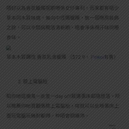
唔好以為香氛蠟燭呢啲嘢係女仔專利，而家都有唔少
草本同木質味道，偏向中性嘅蠟燭，放一個喺房裝飾
之餘，可以令間房聞落清新啲，唔會淨係得汗味同嘢
食味。
草本木質調性 香氛乳液蠟燭 （$72.9，
Pinkoi
有售）
2. 膝上電腦枱
知你哋班懶鬼一走堂一day off就連張床都唔想落，所
以推薦你哋買翻張膝上電腦枱，咁就可以坐喺張床上
面玩電腦玩幾耐都得，仲唔會頸痛添。