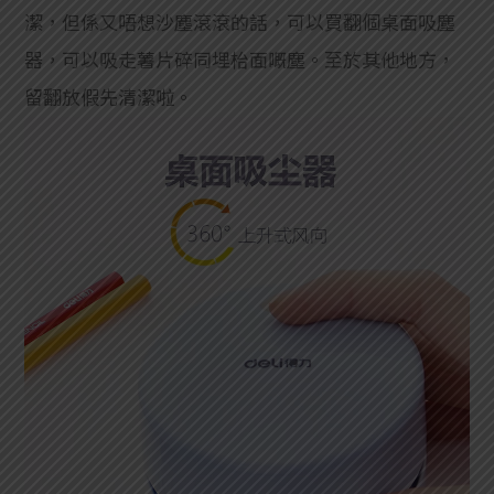
潔，但係又唔想沙塵滾滾的話，可以買翻個桌面吸塵
器，可以吸走薯片碎同埋枱面嘅塵。至於其他地方，
留翻放假先清潔啦。