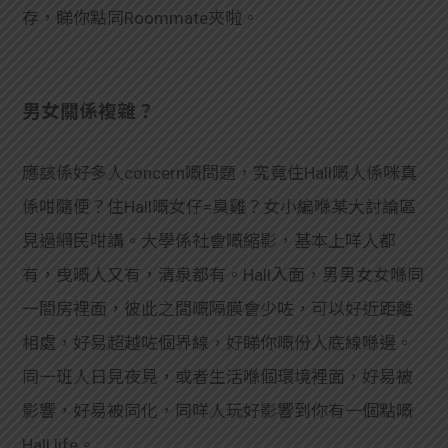
存，睇你點同Roommate夾啦。
男女關係複雜？
應該係好多人concern嘅問題，究竟住Hall嘅人係咪真
係咁隨便？住Hall嘅女仔=臭雞？女小編喺某大討論區
見過網民咁講。大學係社會嘅縮影，基本上咩人都
有，曳嘅人又有，清泉都有。Hall入面，男男女女喺同
一間房裡面，彼此之間嘅隔膜會少咗，可以好近距離
相處，好易超越咗個界線，好睇你嘅份人底線喺邊。
同一班人日見夜見，或者生活喺個環境裡面，好易被
影響，好易被同化，同咩人玩好影響到你有一個點嘅
Hall life。