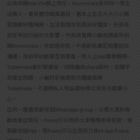
以為你嘅Hall life錦上添花。Roommate係同你一齊生
活嘅人，會見盡你嘅真面目，基本上生活大大小小嘅
習慣都好難掩飾。生活習慣夾到真係好難架，光係夜
訓定早訓已經好大影響，作為夜鬼嘅小編就遇過早訓
嘅Roommate。夾就唔夾啦，不過都係講互相遷就同
溝通，夜訓早訓都要互相尊重，帶人上Hall要單聲啊。
Toiletmate都好緊要架，同隔離房share廁所，就關乎
到衛生問題，小編好彩無遇到污糟邋遢嘅
Toiletmate，不過啲私人物品擺咗喺公家地方都要小
心。
住同一層通常都有個Whatsapp group，以便大家約食
飯或者出黎玩，friend可以熟到大家晚晚夜夜笙歌、放
假都想返Hall，唔friend可以生疏到只係Hi-bye friend