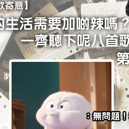
學生貸款
貸款計數
101
機