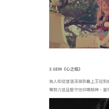
2.GEM《心之焰》
無人知從墜落深淵到戴上王冠到
懈努力並且堅守信仰嘅精神，當