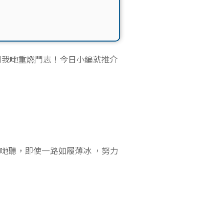
到我哋重燃鬥志！今日小編就推介
比我哋聽，即使一路如履薄冰 ，努力