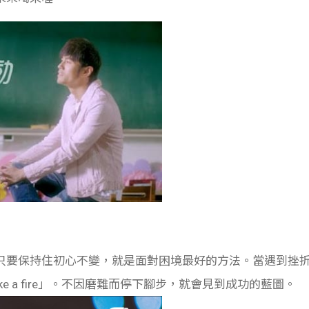
只要保持住初心不變，就是面對困境最好的方法。當遇到挫
ve up Like a fire」。不因磨難而停下腳步，就會見到成功的藍圖。