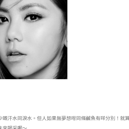
少嘅汗水同淚水。但人如果無夢想咁同條鹹魚有咩分別！就
未來喝采喔～