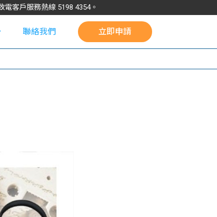
請致電客戶服務熱線
5198
4354
。
聯絡我們
立即申請
校