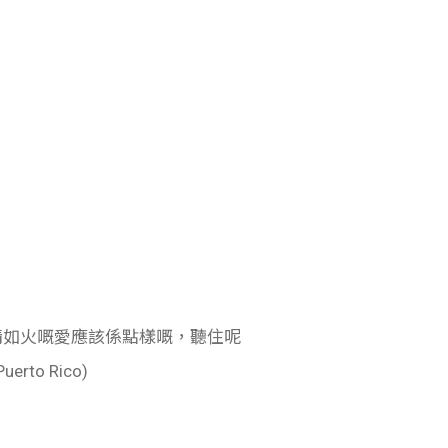
段熱情如火嘅愛應該係點樣嘅，聽住呢
to Rico)