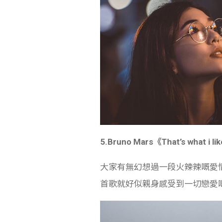
5.Bruno Mars《That’s what i li
大家有無幻想過一段火辣辣嘅愛情呢
首歌就好似親身感受到一切戀愛嘅美好時光咁