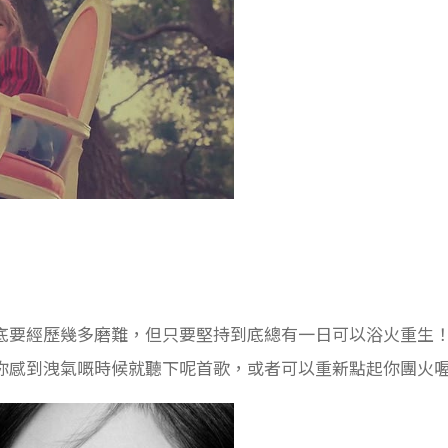
底要經歷幾多磨難，但只要堅持到底總有一日可以浴火重生
你感到洩氣嘅時候就聽下呢首歌，或者可以重新點起你團火