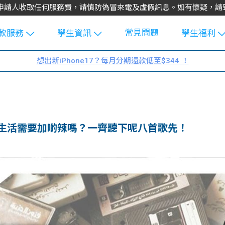
不會向申請人收取任何服務費，請慎防偽冒來電及虛假訊息。如有懷疑，
常見問題
款服務
學生資訊
學生福利
生貸款
Blog
uFinance 
想出新iPhone17？每月分期還款低至$344 ！
貸款計算
大專生筍
園贊助
機
工推介
學生故事
搵工
分享
Guide
生活需要加啲辣嗎？一齊聽下呢八首歌先！
Exchang
學生學費
e Guide
款
校園
貸款計數
Guide
機
理財
上私人貸
Guide