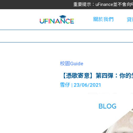
重要提示：uFinance並
關於我們
貸
學
校園Guide
【憑歌寄意】第四彈：你的
大
雪仔
| 23/06/2021
貸
網
款