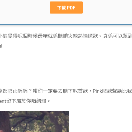
小編覺得呢個時候最啱就係聽啲火辣熱情嘅歌。真係可以幫
!
遠都陰雨綿綿？咁你一定要去聽下呢首歌，
Pink嘅歌聲話
ent留下屬於你嘅絢爛。