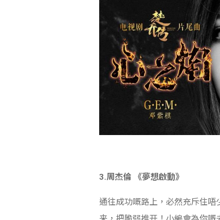
3.周杰倫 《夢想啟動》
通往成功嘅路上，必然充斥住唔
来，把脆弱推开！小編會為你嘅