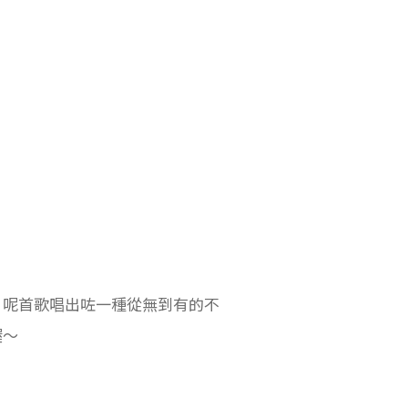
！呢首歌唱出咗一種從無到有的不
喔～