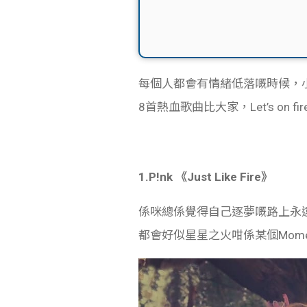
每個人都會有情緒低落嘅時候，
8首熱血歌曲比大家，Let’s on fire
1.P!nk 《Just Like Fire》
係咪總係覺得自己逐夢嘅路上永
都會好似星星之火咁係某個Mom