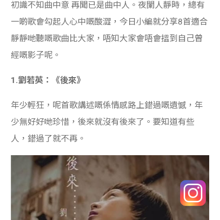
初識不知曲中意 再聞已是曲中人。夜闌人靜時，總有
一啲歌會勾起人心中嘅酸澀，今日小編就分享8首適合
靜靜哋聽嘅歌曲比大家，唔知大家會唔會搵到自己曾
經嘅影子呢。
1.劉若英：《後來》
年少輕狂，呢首歌講述嘅係情感路上錯過嘅遺憾，年
少無好好哋珍惜，後來就沒有後來了。要知道有些
人，錯過了就不再。