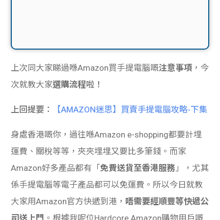
上次同大家睇過喺Amazon買手提電腦嘅
注意事項
，今
次就教大家
選購流程
啦！
上回提要：
【AMAZON迷思】買賣手提電腦攻略-下集
身處香港嘅你，過往喺Amazon e-shopping都要計埋
運費、關稅等等，夾夾埋埋又要比多筆錢。而家
Amazon好多產品都有「
免費送貨至香港服務
」，尤其
係手提電腦等電子產品都可以免運費。所以今日就教
大家用Amazon官方快遞到港，
唔需要經順
豐等快遞公
司送上門
。根據我呢位Hardcore Amazon購物用戶嘅