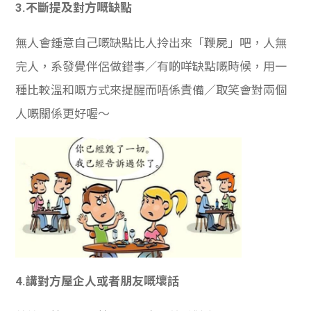
3.不斷提及對方嘅缺點
無人會鍾意自己嘅缺點比人拎出來「鞭屍」吧，人無
完人，系發覺伴侶做錯事／有啲咩缺點嘅時候，用一
種比較溫和嘅方式來提醒而唔係責備／取笑會對兩個
人嘅關係更好喔～
4.講對方屋企人或者朋友嘅壞話