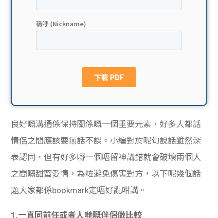
貸款
ge
計數
Gui
機
de
網上
校園
私人
Gui
良好嘅溝通係保持關係嘅一個重要元素，好多人都話
貸款
de
情侶之間應該要無話不談。小編對於呢句說話雖然深
貸款
理財
表認同，但有好多嘢一個唔留神講錯就會破壞兩個人
之間嘅甜蜜愛情，為咗避免傷害對方，以下呢幾個話
計數
Gui
題大家都係bookmark定唔好亂咁講。
機
de
1.一直同前任或者人哋嘅伴侶做比較