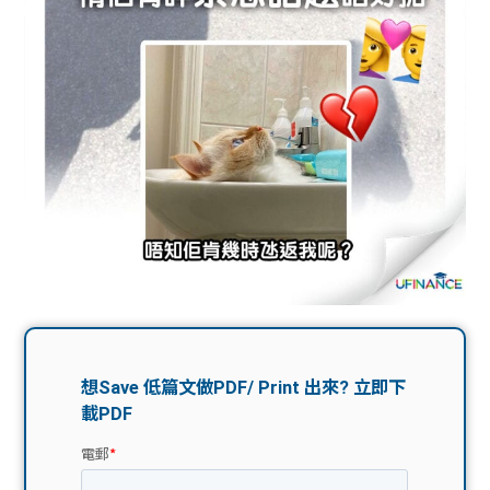
問題
計算
大專
機
學生
生筍
學生
福利
工推
故事
uFina
介
聯絡
分享
nce
搵工
我們
大學
校園
Gui
生學
贊助
de
費貸
Exc
款
han