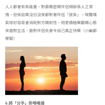
人人都會有負能量，對最親密嘅伴侶傾訴係人之常
情，但係如果沒日沒夜都對著伴侶「放負」，唉聲嘆
氣咁好容易會消耗對方嘅耐性，用更積極樂觀嘅心態
來面對生活，面對伴侶先會令自己真正快樂（小編都
學緊）
6.將「分手」掛喺嘴邊