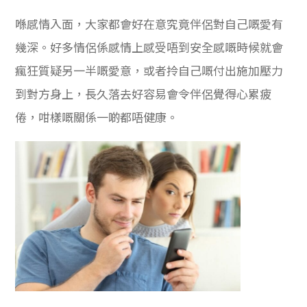
喺感情入面，大家都會好在意究竟伴侶對自己嘅愛有
幾深。好多情侶係感情上感受唔到安全感嘅時候就會
瘋狂質疑另一半嘅愛意，或者拎自己嘅付出施加壓力
到對方身上，長久落去好容易會令伴侶覺得心累疲
倦，咁樣嘅關係一啲都唔健康。