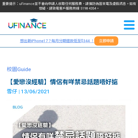
重要提示：uFinance並不會向申請人收取任何服務費，請慎防偽冒來電及虛假訊息。如有
懷疑，請致電客戶服務熱線
5198
4354
。
聯絡我
關於
們
想出新iPhone17？每月分期還款低至$344 ！
立即申請
＋
我們
852
貸款
5198
校園Guide
4354
服務
【愛戀沒經驗】情侶有咩禁忌話題唔好掂
雪仔
| 13/06/2021
學生
學生
貸款
資訊
Blog
常見
貸款