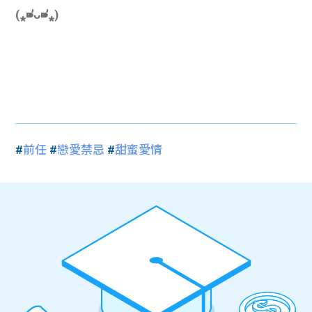
(⁎⁍̴̛ᴗ⁍̴̛⁎)
#
前任
#
戀愛禁忌
#
甜蜜愛情