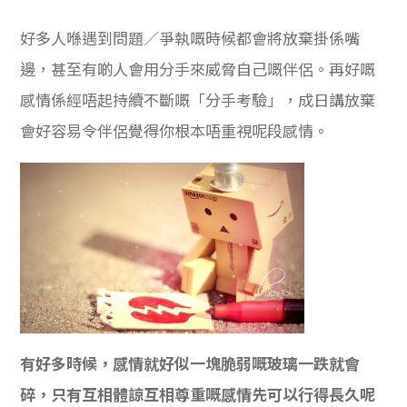
好多人喺遇到問題／爭執嘅時候都會將放棄掛係嘴
邊，甚至有啲人會用分手來威脅自己嘅伴侶。再好嘅
感情係經唔起持續不斷嘅「分手考驗」，成日講放棄
會好容易令伴侶覺得你根本唔重視呢段感情。
有好多時候，感情就好似一塊脆弱嘅玻璃一跌就會
碎，只有互相體諒互相尊重嘅感情先可以行得長久呢