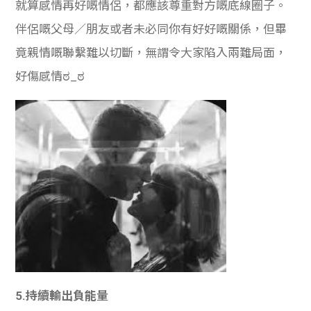
就算感情再好嘅情侶，都應該尊重對方嘅底線圈子。
伴侶嘅父母／朋友或者未必同你有好好嘅關係，但畢
竟親情嘅聯繫難以切斷，無謂令大家陷入兩難局面，
好傷感情ಠ_ಠ
5.持續輸出負能量