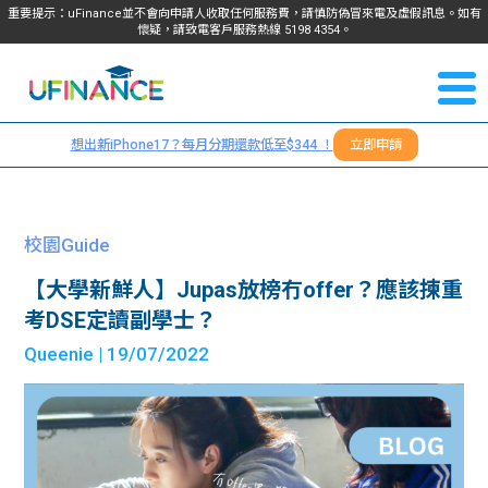
重要提示：uFinance並不會向申請人收取任何服務費，請慎防偽冒來電及虛假訊息。如有
懷疑，請致電客戶服務熱線
5198
4354
。
聯絡我
關於
們
想出新iPhone17？每月分期還款低至$344 ！
立即申請
＋
我們
852
貸款
5198
校園Guide
4354
服務
【大學新鮮人】Jupas放榜冇offer？應該揀重
考DSE定讀副學士？
學生
學生
Queenie
| 19/07/2022
貸款
資訊
Blog
常見
貸款