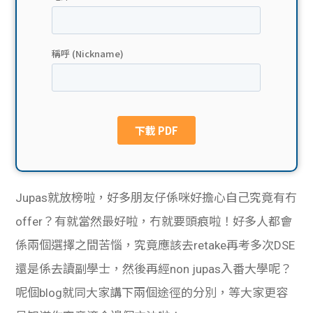
貸款
ge
計數
Gui
機
de
網上
校園
私人
Gui
貸款
de
Jupas就放榜啦，好多朋友仔係咪好擔心自己究竟有冇
貸款
理財
offer？有就當然最好啦，冇就要頭痕啦！好多人都會
係兩個選擇之間苦惱，究竟應該去retake再考多次DSE
計數
Gui
還是係去讀副學士，然後再經non jupas入番大學呢？
機
de
呢個blog就同大家講下兩個途徑的分別，等大家更容