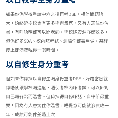
如果你係學校重讀中六之後再考DSE，相信問題唔
大，始終返學校會有更多學習氣氛，又有人篤住你溫
書，有咩唔明都可以問老師，學校嘅資源亦都較多。
但係好多SBA、校內嘅考試、測驗你都要重做，某程
度上都浪費咗你一啲時間。
以自修生身分重考
但如果你係揀以自修生嘅身份重考DSE，好處當然就
係唔使跟學校嘅進度，唔使考校內嘅考試，可以針對
自己嘅弱點而溫書。但係揀得自修嘅話，自律係最重
要！因為冇人會篤住你溫書，唔覺意可能就浪費咗一
年，成績可能仲差過上次。