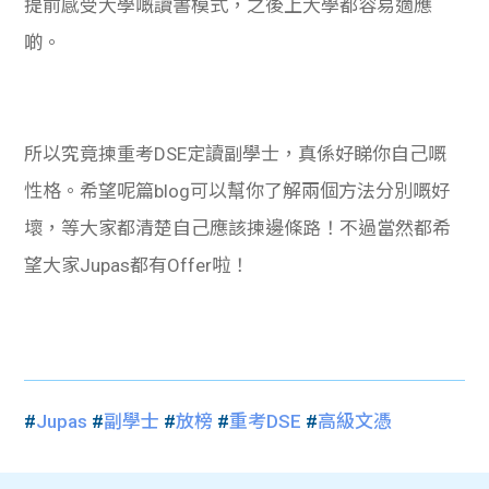
提前感受大學嘅讀書模式，之後上大學都容易適應
啲。
所以究竟揀重考DSE定讀副學士，真係好睇你自己嘅
性格。希望呢篇blog可以幫你了解兩個方法分別嘅好
壞，等大家都清楚自己應該揀邊條路！不過當然都希
望大家Jupas都有Offer啦！
#
Jupas
#
副學士
#
放榜
#
重考DSE
#
高級文憑