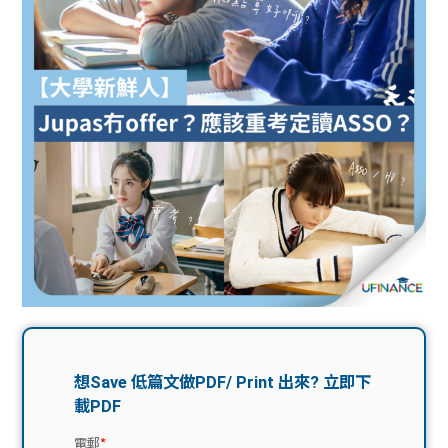
問題
計算
大專
機
學生
生筍
學生
福利
工推
故事
uFina
介
聯絡
分享
nce
搵工
我們
大學
校園
Gui
生學
贊助
de
費貸
Exc
款
han