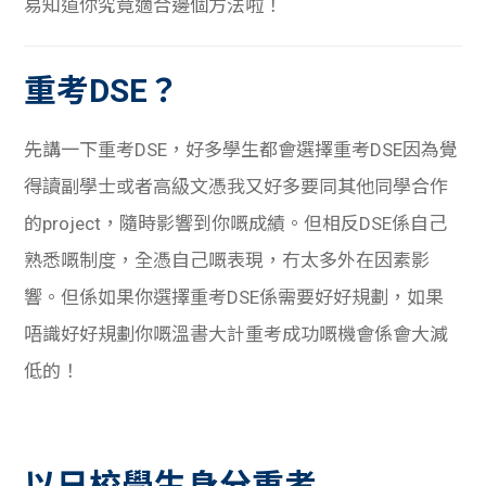
易知道你究竟適合邊個方法啦！
學生
貸款
重考DSE？
101
先講一下重考DSE，好多學生都會選擇重考DSE因為覺
得讀副學士或者高級文憑我又好多要同其他同學合作
的project，隨時影響到你嘅成績。但相反DSE係自己
熟悉嘅制度，全憑自己嘅表現，冇太多外在因素影
響。但係如果你選擇重考DSE係需要好好規劃，如果
唔識好好規劃你嘅溫書大計重考成功嘅機會係會大減
低的！
以日校學生身分重考