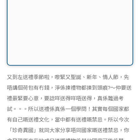
又到左送禮季節啦，嚟緊又聖誕、新年、情人節，先
唔講個荷包有冇錢，淨係揀禮物都揀到頭痕?～仲要送
禮最緊要心意，要諗咩送得咩唔送得，真係難過考
試。。。所以送禮係真係一個學問！其實每個國家都
有自己嘅送禮文化，當中都有送禮嘅禁忌。所以今次
「珍奇異國」就同大家分享唔同國家嘅送禮禁忌，你