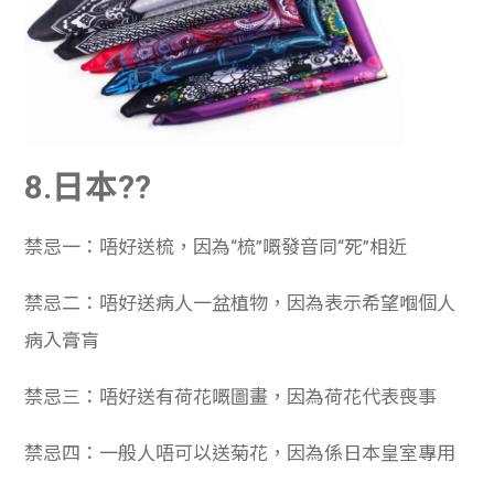
8.日本??
禁忌一：唔好送梳，因為“梳”嘅發音同“死”相近
禁忌二：唔好送病人一盆植物，因為表示希望嗰個人
病入膏肓
禁忌三：唔好送有荷花嘅圖畫，因為荷花代表喪事
禁忌四：一般人唔可以送菊花，因為係日本皇室專用