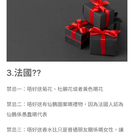
3.法國??
禁忌一：唔好送菊花、杜鵑花或者黃色嘅花
禁忌二：唔好送有仙鶴圖案嘅禮物，因為法國人認為
仙鶴係愚蠢嘅代表
禁忌三：唔好送香水比只是普通朋友關係嘅女性，讓