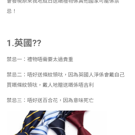
會發現原來我地成日送嘅禮物係其他國家可能係禁
忌！
1.英國??
禁忌一：禮物唔需要太過貴重
禁忌二：唔好送條紋領呔，因為英國人淨係會戴自己
買嘅條紋領呔，戴人地贈送嘅係唔吉利
禁忌三：唔好送百合花，因為意味死亡