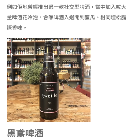
例如佢地曾經推出過一款社交型啤酒，當中加入咗大
量啤酒花冷泡，會喺啤酒入邊聞到蜜瓜、柑同埋松脂
嘅香味。
黑鳶啤酒