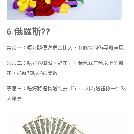
6.俄羅斯??
禁忌一：唔好隨便送現金比人，有施捨同侮辱嘅意思
禁忌二：唔好送蠟燭、野花同埋黃色或三色以上的雜
花，送鮮花唔好送雙數
禁忌三：唔好將禮物送到去office，因為送禮係一件私
人嘅事