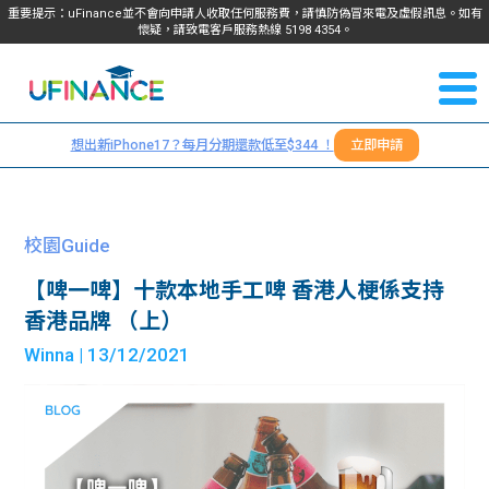
重要提示：uFinance並不會向申請人收取任何服務費，請慎防偽冒來電及虛假訊息。如有
懷疑，請致電客戶服務熱線
5198
4354
。
聯絡我
關於
們
想出新iPhone17？每月分期還款低至$344 ！
立即申請
＋
我們
852
貸款
5198
校園Guide
4354
服務
【啤一啤】十款本地手工啤 香港人梗係支持
香港品牌 （上）
學生
學生
Winna
| 13/12/2021
貸款
資訊
Blog
常見
貸款