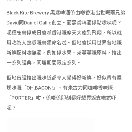
Black Kite Brewery 黑鳶啤酒係由喺香港出世嘅兩兄弟
David同Daniel Gallie創立。而黑鳶啤酒係點嚟㗎呢？
呢種雀鳥係成日會喺香港嘅摩天大廈到飛翔，所以就
用咗為人熟悉嘅鳥類命名啦。佢地會採用世界各地嘅
新鮮配料嚟釀酒，例如係水果、茶等等嘅原料，推出
一系列經典，同埋期間限定系列。
佢地曾經推出嘅味道都令人覺得好新鮮，好似帶有煙
燻味嘅「OH,BACON!」、有朱古力同咖啡香味嘅
「PORTER」咁，係唔係即刻都好想買返支嚟試吓
呢？