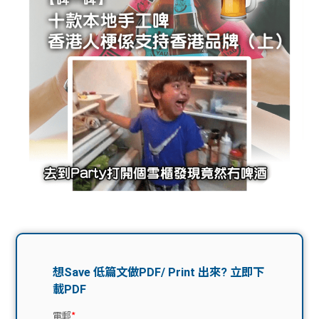
問題
計算
大專
機
學生
生筍
學生
福利
工推
故事
uFina
介
聯絡
分享
nce
搵工
我們
大學
校園
Gui
生學
贊助
de
費貸
Exc
款
han