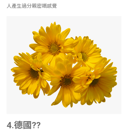
人產生過分親密嘅感覺
4.德國??