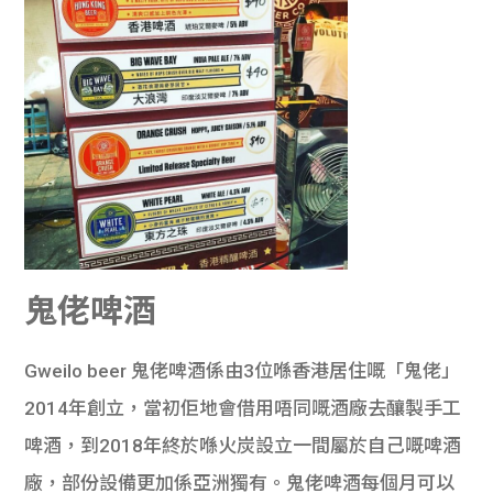
鬼佬啤酒
Gweilo beer 鬼佬啤酒係由3位喺香港居住嘅「鬼佬」
2014年創立，當初佢地會借用唔同嘅酒廠去釀製手工
啤酒，到2018年終於喺火炭設立一間屬於自己嘅啤酒
廠，部份設備更加係亞洲獨有。鬼佬啤酒每個月可以