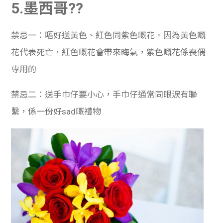
5.墨西哥??
禁忌一：唔好送黃色、紅色同紫色嘅花。因為黃色嘅
花代表死亡，紅色嘅花會帶來晦氣，紫色嘅花係喪偶
專用的
禁忌二：送手巾仔要小心，手巾仔通常同眼淚有聯
繫，係一份好sad嘅禮物