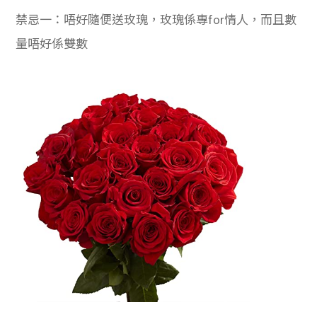
禁忌一：唔好隨便送玫瑰，玫瑰係專for情人，而且數
量唔好係雙數