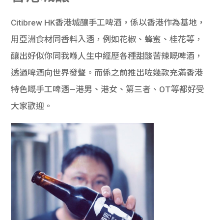
學生
Citibrew HK香港城釀手工啤酒，係以香港作為基地，
貸款
用亞洲食材同香料入酒，例如花椒、蜂蜜、桂花等，
101
釀出好似你同我喺人生中經歷各種甜酸苦辣嘅啤酒，
透過啤酒向世界發聲。而係之前推出咗幾款充滿香港
特色嘅手工啤酒—港男、港女、第三者、OT等都好受
大家歡迎。