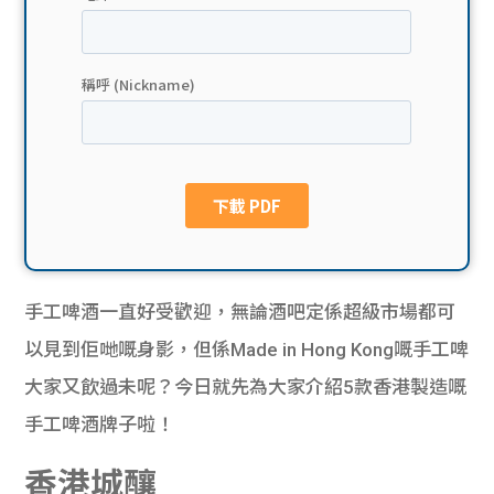
貸款
ge
計數
Gui
機
de
網上
校園
私人
Gui
貸款
de
手工啤酒一直好受歡迎，無論酒吧定係超級市場都可
貸款
理財
以見到佢哋嘅身影，但係Made in Hong Kong嘅手工啤
大家又飲過未呢？今日就先為大家介紹5款香港製造嘅
計數
Gui
手工啤酒牌子啦！
機
de
香港城釀