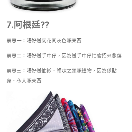
7.阿根廷??
禁忌一：唔好送菊花同灰色嘅東西
禁忌二：唔好送手巾仔，因為送手巾仔怕會招來悲傷
禁忌三：唔好送恤衫、領呔之類嘅禮物，因為係貼
身、私人嘅東西