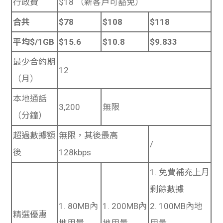
行政費
$18
（新客戶可豁免）
合共
$78
$108
$118
平均
$/1GB
$15.6
$10.8
$9.833
最少合約期
12
（月）
本地通話
3,200
無限
（分鐘）
超過數據額
無限，其後最高
/
後
128kbps
1.
免費補充上月
剩餘數據
1.
80MB
內
1.
200MB
內
2.
100MB
內地
精選優惠
地用量
地用量
用量