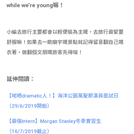
while we’re young嘛！
小編去旅行主要都會以輕便裝為主嘅，去旅行最緊要
舒服嘛！如果去一啲廟宇嘅景點就記得留意翻自己嘅
衣著，做翻個文朋嘅旅客先得㗎！
延伸閱讀：
【啱哂dramatic人！】海洋公園萬聖節演員面試日
（29/6/2019開始）
【最強Intern】Morgan Stanley冬季實習生
（16/7/2019截止）