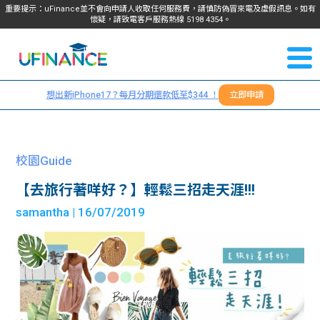
重要提示：uFinance並不會向申請人收取任何服務費，請慎防偽冒來電及虛假訊息。如有
懷疑，請致電客戶服務熱線
5198
4354
。
聯絡我
關於
們
想出新iPhone17？每月分期還款低至$344 ！
立即申請
＋
我們
852
貸款
5198
校園Guide
4354
服務
【去旅行著咩好？】輕鬆三招走天涯!!!
samantha
| 16/07/2019
學生
學生
貸款
資訊
Blog
常見
貸款