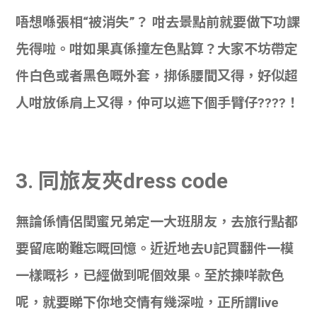
學生
唔想喺張相“被消失”？ 咁去景點前就要做下功課
貸款
先得啦。咁如果真係撞左色點算？大家不坊帶定
件白色或者黑色嘅外套，挷係腰間又得，好似超
101
人咁放係肩上又得，仲可以遮下個手臂仔????！
3. 同旅友夾dress code
無論係情侶閏蜜兄弟定一大班朋友，去旅行點都
要留底啲難忘嘅回憶。近近地去U記買翻件一模
一樣嘅衫，已經做到呢個效果。至於揀咩款色
呢，就要睇下你地交情有幾深啦，正所謂live