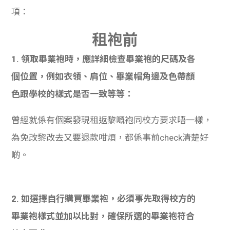
項：
租
袍前
1. 領取畢業袍時，應詳細檢
查畢業袍的尺碼及各
個位置，例如衣領、肩位、畢業帽角邊及色帶顏
色跟學校的樣式是否一致等等：
曾經就係有個案發現租返黎嘅袍同校方要求唔一樣，
為免改黎改去又要退款咁煩，都係事前check清楚好
啲
。
2. 如選擇自行購買畢業袍，必須事先取得校方的
畢業袍樣式並加以比對，確保所選的畢業袍符合