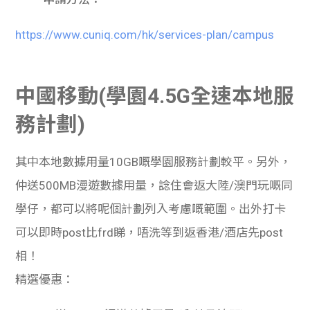
https://www.cuniq.com/hk/services-plan/campus
中國移動(學園4.5G全速本地服
務計劃)
其中本地數據用量
10GB
嘅學園服務計劃較平。另外，
仲
送500MB漫遊數據用量，
諗住會返大陸
/
澳門玩嘅同
學仔，都可以將呢個計劃列入考慮嘅範圍。出外打卡
可以即時
post
比
frd
睇，唔洗等到返香港
/
酒店先
post
相！
精選優惠：