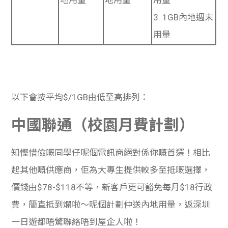
3.
1GB
內地週末
用量
以下會按平均$/1GB由低至高排列：
中國聯通（校園月費計劃）
知慳惜儉嘅同學仔呢個電訊商絕對係你嘅首選！相比
起其他嘅供應商，佢為大專生提供較多至抵嘅選擇，
價錢由
$78-$118
不等，新客戶更可
豁
免每月
$18
行政
費，簡直抵到爛啦～呢個計劃仲送內地用量，返深圳
一日遊都唔驚聯絡唔到屋企人啦！