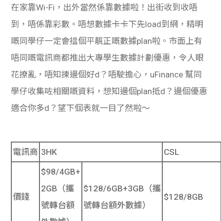
在家靠
Wi-Fi
，出外當然係靠數據啦！出街收到收唔
到，唔係靠彩數。唔想數據卡卡下先
load
到網，精明
嘅同學仔一定會搵個平靚正嘅數據
plan
啦。市面上有
唔同嘅電訊商都推出大專學生數據計劃優惠，令人眼
花撩亂，唔知揀邊個好
d
？唔駛擔心，
uFinance
幫同
學仔收集咗相關嘅資料，想知邊個
plan
抵
d
？邊個優惠
適合你多
d
？望下個表就一目了然啦～
電訊商
3HK
CSL
$98/4GB+
2GB（攜
$128/6GB+3GB（攜
價錢
$128/8GB
號轉台額
號轉台額外數據）