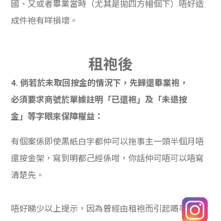
國、又或者畢業當時（尤其是拋四方帽個下）唔好造
成件袍有咩損壞。
租
袍後
4. 倘若於未取回按金的情況下，先歸還畢業袍，
必須要求商號於單據註明「已還袍」及「未退按
金」等字眼來保障權益：
有個案係即使黑紙白字都仲可以拖事主一頭半個月唔
還按金架，寫到明都己經係咁，你話仲可唔可以唔寫
清楚先。
唔好睇少以上提示，因為曾經由租袍而引起嘅爭拗真