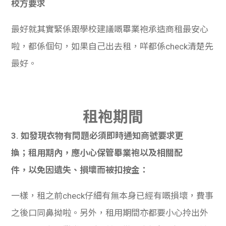
校方要求
最好就其實緊係跟學校建議嘅畢業袍承造商租最安心
啦，都係個句，如果自己出去租，咩都
係check清楚先
最好。
租
袍期間
3. 如發現衣物有問題必須即時通知商號要求更
換；租用期內，應小心保管畢業袍以及相關配
件，以免因遺失、損壞而被扣按金：
一樣，租之前check仔細有無本身已經有嘅損壞，費事
之後口同鼻拗啦。另外，租用期間亦都要小心拎出外