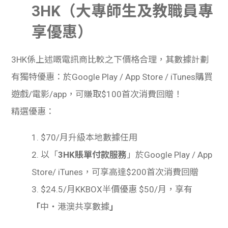
3HK（大專師生及教職員專
享優惠）
3HK
係上述嘅電訊商比較之下價格合理，其數據計劃
有獨特優惠：於
Google Play / App Store / iTunes
購買
遊戲
/
電影
/app
，可賺取
$100
首次消費回贈！
精選優惠：
1.
$70/
月升級本地數據任用
2.
以「
3HK
賬單付款服務
」於
Google Play / App
Store/ iTunes
，可享高達
$200
首次消費回贈
3.
$24.5/
月
KKBOX
半價優惠
$50/
月，享有
「
中
‧
港澳共享數據
」