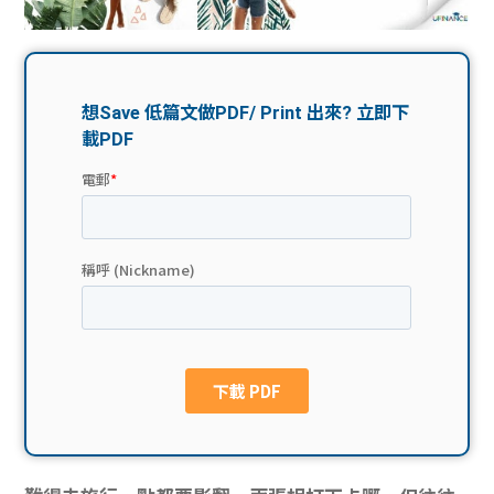
問題
計算
大專
機
學生
生筍
學生
福利
工推
故事
uFina
介
聯絡
分享
nce
搵工
我們
大學
校園
Gui
生學
贊助
de
費貸
Exc
款
han