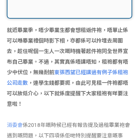
就近畢業季，唔少畢業生都會想租返件袍，唔單止係
可以喺畢業禮個時影下相，亦都係可以拎埋去周圍
去，趁住呢個一生人一次嘅時機著起件袍同全世界宣
布自己畢業。不過，其實真係唔講唔知，租袍都有唔
少中伏位，無幾耐前
東張西望已經講過有例子係租袍
公司走數
，連學生錢都要扼，由此可見租一件袍都唔
可以放低介心，以下就係度提醒下大家租袍有咩要注
意啦！
消委會
係2018年嘅時候已經有報告提及過租畢業袍會
遇到嘅問題，以下四項
係佢哋特別提醒要注意嘅事