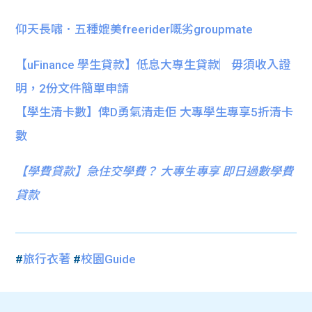
仰天長嘯．五種媲美freerider嘅劣groupmate
【uFinance 學生貸款】低息大專生貸款︳毋須收入證
明，2份文件簡單申請
【學生清卡數】俾D勇氣清走佢 大專學生專享5折清卡
數
【
學費貸款】急住交學費？ 大專生專享 即日過數學費
貸款
#
旅行衣著
#
校園Guide