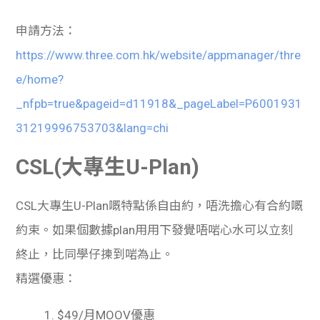
申請方法：
https://www.three.com.hk/website/appmanager/thre
e/home?
_nfpb=true&pageid=d11918&_pageLabel=P6001931
31219996753703&lang=chi
CSL(大專生U-Plan)
CSL
大專生
U-Plan
嘅特點係自由約，唔洗擔心有合約嘅
約束。如果個數據
plan
用用下發覺唔啱心水可以立刻
終止，比同學仔揀到啱為止。
精選優惠：
1.
$49/
月
MOOV
優惠