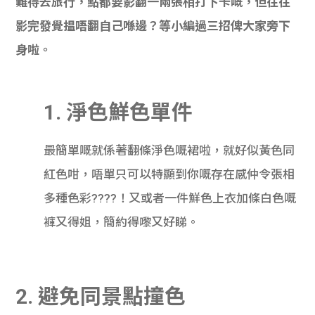
難得去旅行，點都要影翻一兩張相打下卡嘅，但往往
貸款
ge
影完發覺揾唔翻自己喺邊？等小編過三招俾大家旁下
計數
Gui
身啦。
機
de
1. 淨色鮮色單件
網上
校園
私人
Gui
最簡單嘅就係著翻條淨色嘅裙啦，就好似黃色同
紅色咁，唔單只可以特顯到你嘅存在感仲令張相
貸款
de
多種色彩????！又或者一件鮮色上衣加條白色嘅
貸款
理財
褲又得姐，簡約得嚟又好睇。
計數
Gui
機
de
2. 避免同景點撞色