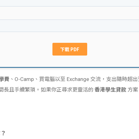
學生貸款
貸款計數
101
機
學費
、O-Camp、買電腦以至 Exchange 交流，支出隨時超
時間長且手續繁瑣。如果你正尋求更靈活的
香港學生貸款
方案
你？