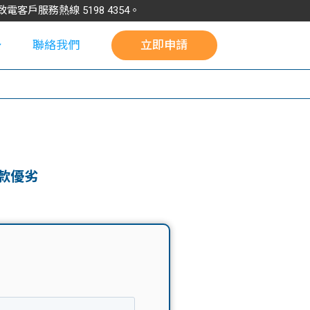
請致電客戶服務熱線
5198
4354
。
聯絡我們
立即申請
校
款優劣