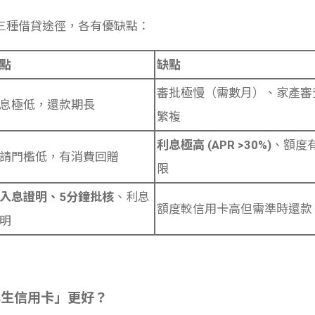
三種借貸途徑，各有優缺點：
點
缺點
審批極慢（需數月）、家產審
息極低，還款期長
繁複
利息極高 (APR >30%)
、額度
請門檻低，有消費回贈
限
入息證明、5分鐘批核
、利息
額度較信用卡高但需準時還款
明
學生信用卡」更好？