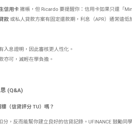
生信用卡
撇帳，但 Ricardo 要提醒你：信用卡如果只還「Mi
貸款
或私人貸款方案有固定還款期，利息（APR）通常遠低
有入息證明，因此審核更人性化。
款亦可，減輕在學負擔。
(Q&A)
買樓（信貸評分 TU）嗎？
分，反而能幫你建立良好的信貸記錄。UFINANCE 鼓勵