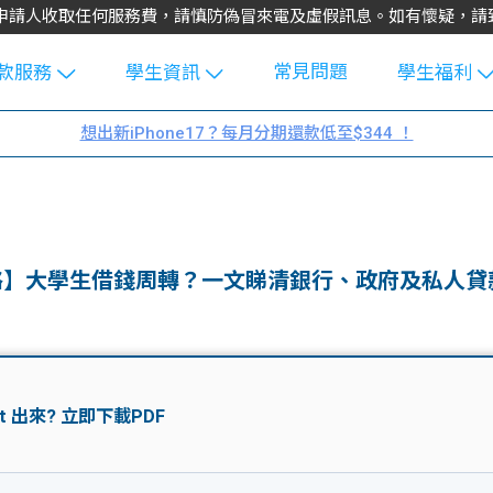
不會向申請人收取任何服務費，請慎防偽冒來電及虛假訊息。如有懷疑，
常見問題
款服務
學生資訊
學生福利
生貸款
Blog
uFinance 
想出新iPhone17？每月分期還款低至$344 ！
貸款計算
大專生筍
園贊助
機
工推介
學生故事
搵工
分享
Guide
攻略】大學生借錢周轉？一文睇清銀行、政府及私人貸
Exchang
學生學費
e Guide
款
校園
貸款計數
Guide
機
理財
上私人貸
Guide