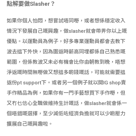
點解要做Slasher
？
如果你個人怕悶，想嘗試唔同嘢，或者想係穩定收入
情況下發展自己嘅興趣，做slasher就會帶畀你以上嘅
優點。以運動員為例子，好多專業運動員都會去教下
波去搵下外快，因為圍返時薪高同埋都係自己熟悉嘅
範圍，但係教波又未必有機會比你由朝教到晚，唔想
淨返嘅時間無嘢做又想搵多啲錢嘅話，可能就需要搵
返份pt support下。或者另一個例子就以開IG shop賣
手作精品為例，如果你有一門手藝想買下手作嘢，但
又冇乜信心全職做維持生計嘅話，做slasher就會係一
個唔錯嘅選擇，至少減低咗經濟負擔就可以少啲壓力
擴展自己嘅興趣啦。