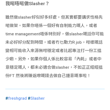
我啱唔啱做Slasher
？
雖然做slasher好似好多好處，但其實都要講求性格先
啱做架。如果你唔係一個好有自制能力嘅人，或者
time management唔係特別好，做slasher嘅話你可能
未必好好分配到時間，或者冇乜動力R job，咁樣嘅話
變相可能收入來源無咁穩定或者比起專注打一份工搵
少啲。另外，如果你個人係比較容易「內耗」或者中
意穩定嘅人，都未必適合做slasher，不如正正經經搵
份FT 然後將賺返嚟嘅錢去做自己鍾意嘅事啦！
#
freshgrad
#
Slasher