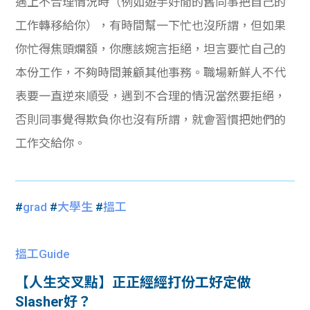
遇上不合理情況時（例如遊手好閒的舊同事把自己的
工作轉移給你），有時間幫一下忙也沒所謂，但如果
你忙得焦頭爛額，你應該婉言拒絕，坦言要忙自己的
本份工作，不夠時間兼顧其他事務。職場新鮮人不代
表要一直逆來順受，遇到不合理的情況當然要拒絕，
否則同事覺得欺負你也沒有所謂，就會習慣把她們的
工作交給你。
#
grad
#
大學生
#
搵工
搵工Guide
【人生交叉點】正正經經打份工好定做
Slasher好？