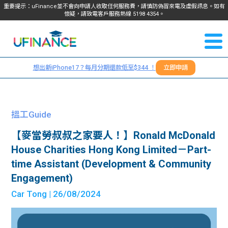
重要提示：uFinance並不會向申請人收取任何服務費，請慎防偽冒來電及虛假訊息。如有
懷疑，請致電客戶服務熱線
5198
4354
。
聯絡我
關於
們
想出新iPhone17？每月分期還款低至$344 ！
立即申請
＋
我們
852
貸款
5198
搵工Guide
4354
服務
【麥當勞叔叔之家要人！】Ronald McDonald
House Charities Hong Kong Limited－Part-
學生
學生
time Assistant (Development & Community
Engagement)
貸款
資訊
Car Tong
| 26/08/2024
Blog
常見
貸款