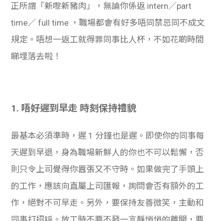
正所謂「新嚟新豬肉」，無論你係返 intern／part
time／ full time ，職場都會有好多唔同禁忌同不成文
規定。唔想一返工就得罪同事比人杯，不如花啲時間
睇埋落去啦！
1. 唔好
遲到早走 時刻保持禮貌
最基本必須準時，遲 1 分鐘也是遲。即使你的同事每
天遲到早退，身為職場新鮮人的你也不可以鬆懈，否
則只令上司覺得你囂張又不守時。如果做完了手頭上
的工作，應該向直屬上司匯報，詢問會否有額外的工
作，絕對不可早走。另外，要保持友善微笑，主動和
同事打招呼。放工時不要不發一言靜悄悄的離開，要