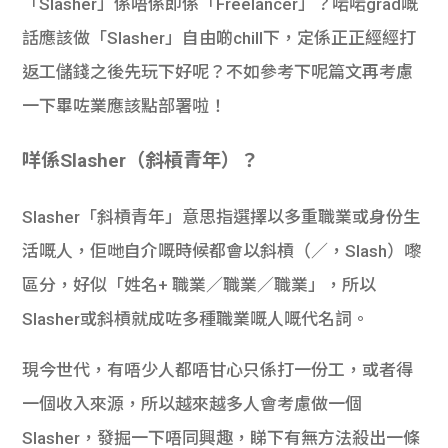
「Slasher」係唔係即係「Freelancer」？啱啱grad嘅
話應該做「Slasher」自由啲chill下，定係正正經經打
返工儲錢之後先玩下好呢？不如參考下呢篇文再考慮
一下畢咗業應該點部署啦！
咩係Slasher（
斜槓青年）？
Slasher「斜槓青年」意思指選擇以多重職業或身份生
活嘅人，佢哋自介嘅時候都會以斜槓（／，Slash）嚟
區分，好似「姓名+ 職業／職業／職業」，所以
Slasher或斜槓就成咗多種職業嘅人嘅代名詞。
現今世代，有唔少人都唔甘心只係打一份工，或者得
一個收入來源，所以越來越多人會考慮做一個
Slasher，發掘一下唔同興趣，睇下有無方法殺出一條