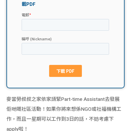
貸款
ge
計數
Gui
機
de
網上
校園
私人
Gui
貸款
de
貸款
理財
麥當勞叔叔之家依家請緊Part-time Assistant去發展
計數
Gui
佢哋嘅社區活動！如果你將來想係NGO或社福機構工
作，而且一星期可以工作到3日的話，不妨考慮下
機
de
apply啦！