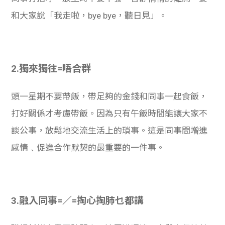
和大家說「我走啦，bye bye，聽日見」。
2.
獨來獨往=唔合群
頭一星期不要帶飯，帶足夠的金錢和同事一起食飯，
打好關係才考慮帶飯。因為只有午飯時間能讓大家不
談公事，放鬆地交流生活上的瑣事。這是同事間增進
感情﹑促進合作默契的最重要的一件事。
3.
融入同事=／=掏心掏肺乜都講