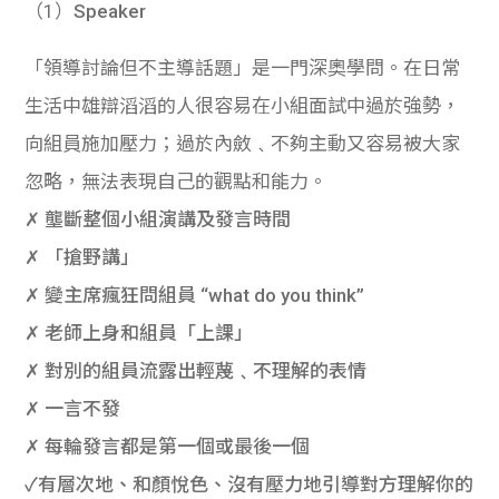
（1）
Speaker
「領導討論但不主導話題」是一門深奧學問。在日常
生活中雄辯滔滔的人很容易在小組面試中過於強勢，
向組員施加壓力；過於內斂﹑不夠主動又容易被大家
忽略，無法表現自己的觀點和能力。
✗ 壟斷整個小組演講及發言時間
✗ 「搶野講」
✗ 變主席瘋狂問組員 “what do you think”
✗ 老師上身和組員「上課」
✗ 對別的組員流露出輕蔑﹑不理解的表情
✗ 一言不發
✗ 每輪發言都是第一個或最後一個
✓有層次地、和顏悅色、沒有壓力地引導對方理解你的