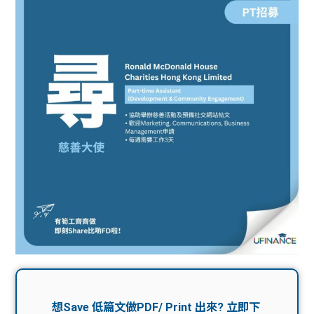
問題
計算
大專
機
學生
生筍
學生
福利
工推
故事
uFina
介
聯絡
分享
nce
搵工
我們
大學
校園
Gui
生學
贊助
de
費貸
Exc
款
han