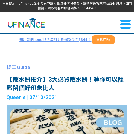
重要提示：uFinance並不會向申請人收取任何服務費，請慎防偽冒來電及虛假訊息。如有
懷疑，請致電客戶服務熱線
5198
4354
。
聯絡我
關於
們
想出新iPhone17？每月分期還款低至$344 ！
立即申請
＋
我們
852
貸款
5198
搵工Guide
4354
服務
【散水餅推介】3大必買散水餅！等你可以輕
鬆留個好印象比人
學生
學生
Queenie
| 07/10/2021
貸款
資訊
Blog
常見
貸款