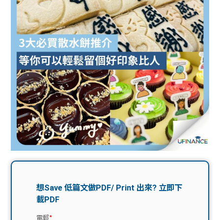
問題
計算
大專
機
學生
生筍
學生
福利
工推
故事
uFina
介
聯絡
分享
nce
搵工
我們
大學
校園
Gui
生學
贊助
de
費貸
Exc
款
han