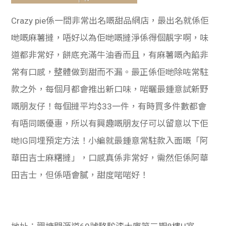
Crazy pie係一間非常出名嘅甜品網店，最出名就係佢
哋嘅麻薯撻，唔好以為佢哋嘅撻淨係得個靚字啊，味
道都非常好，餅底充滿牛油香而且，有麻薯嘅內餡非
常有口感，整體做到甜而不漏。最正係佢哋除咗常駐
款之外，每個月都會推出新口味，啱曬最鍾意試新野
嘅朋友仔！每個撻平均$33一件，有時買多件數都會
有唔同嘅優惠，所以有興趣嘅朋友仔可以留意以下佢
哋IG同埋預定方法！小編就最鍾意常駐款入面嘅「
阿
華田吉士麻糬撻」，口感真係非常好，需然佢係阿華
田吉士，但係唔會膩，甜度啱啱好！