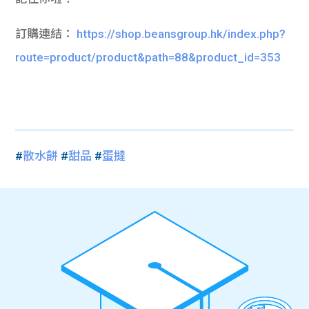
訂購連結：
https://shop.beansgroup.hk/index.php?
route=product/product&path=88&product_id=353
#
散水餅
#
甜品
#
蛋撻