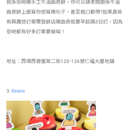
就係佢哋嘅手工牛油曲奇餅。你可以請老闆娘係牛油
曲奇餅上面寫你想寫嘅句子，甚至粗口都得?如果真係
有興趣想訂華爾登餅店嘅曲奇就要早起碼3日訂，因為
佢哋都有好多訂單要做㗎！
地址：西環西營盤第二街120-126號仁福大廈地舖
3.
Beans