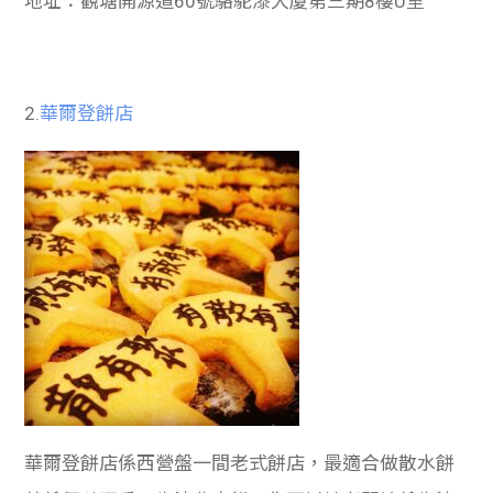
地址：觀塘開源道60號駱駝漆大廈第三期8樓U室
2.
華爾登餅店
華爾登餅店係西營盤一間老式餅店，最適合做散水餅