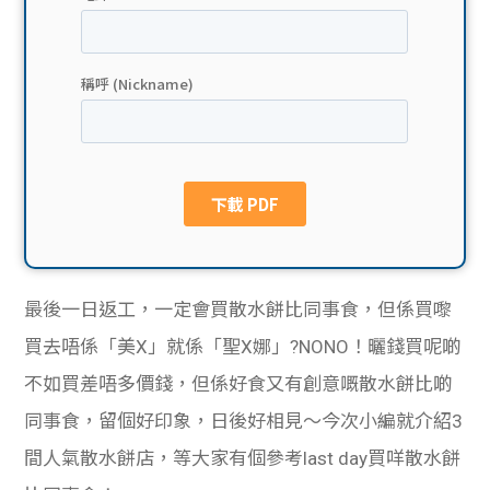
貸款
ge
計數
Gui
機
de
網上
校園
私人
Gui
貸款
de
最後一日返工，一定會買散水餅比同事食，但係買嚟
貸款
理財
買去唔係「美X」就係「聖X娜」?NONO！曬錢買呢啲
不如買差唔多價錢，但係好食又有創意嘅散水餅比啲
計數
Gui
同事食，留個好印象，日後好相見～今次小編就介紹3
機
de
間人氣散水餅店，等大家有個參考last day買咩散水餅