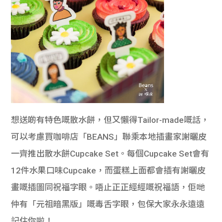
想送啲有特色嘅散水餅，但又懶得Tailor-made嘅話，
可以考慮買咖啡店「BEANS」聯乘本地插畫家謝曬皮
一齊推出散水餅Cupcake Set。每個Cupcake Set會有
12件水果口味Cupcake，而蛋糕上面都會插有謝曬皮
畫嘅插圖同祝福字眼。唔止正正經經嘅祝福語，佢哋
仲有「元祖暗黑版」嘅毒舌字眼，包保大家永永遠遠
記住你啦！