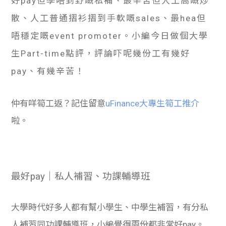
好pay但學唔到野嘅私補、最辛苦但人工高嘅炒
散、人工普通摺衫摺到手軟嘅sales、最hea但
唔穩定嘅event promoter。小編今日做個大學
生Part-time點評，評論吓呢幾份工有幾好
pay、有幾辛苦！
仲有咩筍工返？記住留意
uFinance大專生筍工推介
啦。
最好pay｜私人補習、功課輔導班
大學時代好多人都有幫小學生、中學生補習，有分私
人補習同功課輔導班，小編覺得兩份都非常好pay。