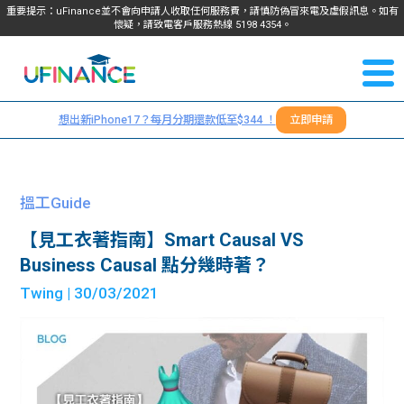
重要提示：uFinance並不會向申請人收取任何服務費，請慎防偽冒來電及虛假訊息。如有
懷疑，請致電客戶服務熱線
5198
4354
。
聯絡我
關於
們
想出新iPhone17？每月分期還款低至$344 ！
立即申請
＋
我們
852
貸款
5198
搵工Guide
4354
服務
【見工衣著指南】Smart Causal VS
Business Causal 點分幾時著？
學生
學生
Twing
| 30/03/2021
貸款
資訊
Blog
常見
貸款