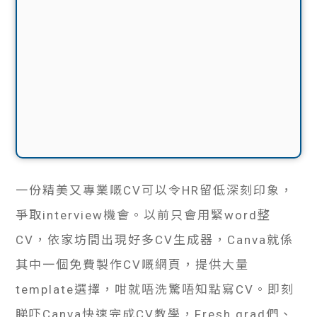
一份精美又專業嘅CV可以令HR留低深刻印象，
爭取interview機會。以前只會用緊word整
CV，依家坊間出現好多CV生成器，Canva就係
其中一個免費製作CV嘅網頁，提供大量
template選擇，咁就唔洗驚唔知點寫CV。即刻
睇吓Canva快速完成CV教學，Fresh grad們、