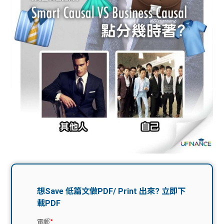
問題
計算
大專
機
學生
生筍
學生
福利
工推
故事
uFina
介
聯絡
分享
nce
搵工
我們
大學
校園
Gui
生學
贊助
de
費貸
Exc
款
han