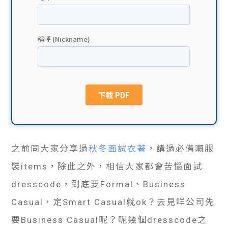
貸款
ge
計數
Gui
機
de
網上
校園
私人
Gui
貸款
de
之前同大家分享過
秋冬面試衣著
，講過必備嘅服
貸款
理財
裝items，除此之外，相信大家都會苦惱面試
計數
Gui
dresscode，到底要Formal、Business
Casual，定Smart Casual就ok？去見咩公司先
機
de
要Business Casual呢？呢幾個dresscode之