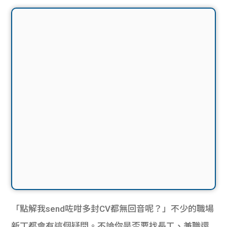
「點解我send咗咁多封CV都無回音呢？」不少的職場
新丁都會有這個疑問。不論你是否要找長工、兼職還