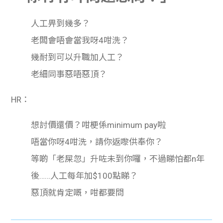
人工畀到幾多？
老闆會唔會當我呀4咁洗？
幾耐到可以升職加人工？
老細同事惡唔惡頂？
HR：
想討價還價？咁梗係minimum pay啦
唔當你呀4咁洗，請你返嚟供奉你？
等啲「老屎忽」升咗未到你囉，不過睇怕都n年
後……人工每年加$100點睇？
惡頂就肯定嘅，咁都要問