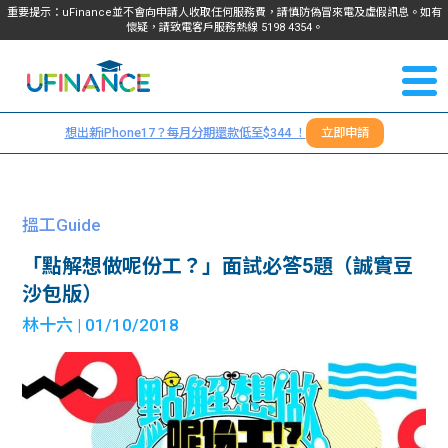
重要提示：uFinance並不會向申請人收取任何服務費，請慎防偽冒來電及虛假訊息。如有
懷疑，請致電客戶服務熱線
5198
4354
。
聯絡我
關於
們
想出新iPhone17？每月分期還款低至$344 ！
立即申請
＋
我們
852
貸款
5198
搵工Guide
4354
服務
「點解想做呢份工？」面試必答5題（誠實豆
沙包版）
學生
學生
林十六
| 01/10/2018
貸款
資訊
Blog
常見
貸款