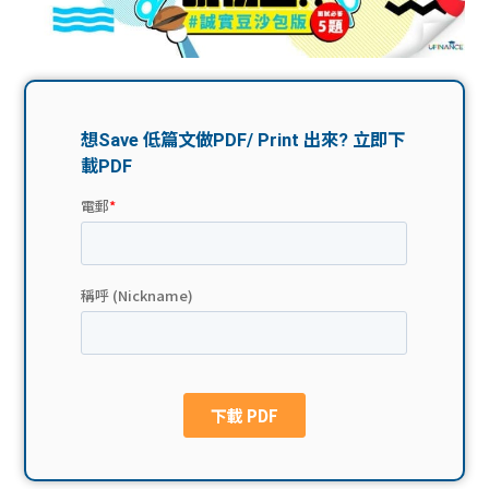
問題
計算
大專
機
學生
生筍
學生
福利
工推
故事
uFina
介
聯絡
分享
nce
搵工
我們
大學
校園
Gui
生學
贊助
de
費貸
Exc
款
han