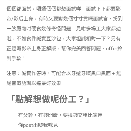
貸款
ge
個個都面試，唔通個個都想面試咩。面試下下都要影
計數
Gui
帝/影后上身，有時又要對幾個寸寸貢嘅面試官，扮到
一臉嚴肅咁硬食幾條奇怪問題。見咁多場工大家都攰
機
de
啦，不如食件誠實豆沙包，大家坦誠相對一下？另有
網上
校園
正經嘅
影帝
上身
正解
版
，幫你完美回答問題，offer拎
到手軟！
私人
Gui
注意：誠實作答時，可配合以牙還牙嘅黑口黑面 + 無
貸款
de
尾音嘅語調以達最好效果
貸款
理財
「點解想做呢份工？」
計數
Gui
冇父幹，冇錢開飯，要搵錢交租比家用
機
de
你post出嚟我咪見