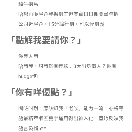
學生
騎牛搵馬
唔想再呃屋企我揾到工但其實日日係圖書館摺
貸款
公司近屋企，15分鐘行到，可以慳到盡
101
「點解我要請你？」
你等人用
唔請我，想請啲有經驗﹑3大出身嘅人？你有
budget咩
「你有咩優點？」
問咗咁耐，應該知我「老吹」能力一流，亦將粵
語最精華嗰五隻字運用得出神入化，直線反映我
語言偽術5**