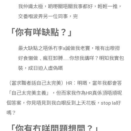
我仲識太極，啲嘢關唔關我事都好，輕輕一推，
交番嗰波畀另一位同事，完
「你有咩缺點？」
最大缺點之唔係冇李x誠做我老竇，唯有出嚟撈
好食懶做﹑瘋狂卸膊……你想我講咩？明知我實包
裝，成日迫人虛偽嘅
（當求職者話自己太完美）HR︰明嘅，當年我都會答
「自己太完美主義」，但而家我作為HR真係頂唔順呢
個答案，你見唔見到我白眼反到上天花板，stop la好
嗎？
「你有冇咩問題想問？」