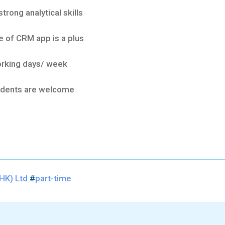
ong analytical skills
of CRM app is a plus
orking days/ week
dents are welcome
HK) Ltd
#
part-time