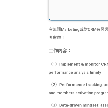
有無讀Marketing或對CRM有興
考慮啦！
工作內容：
（1）
Implement & monitor CR
performance analysis timely
（2）
Performance tracking
: p
and members activation progr
（3）
Data-driven mindset
: ass