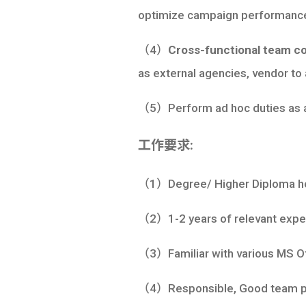
optimize campaign performanc
（4）
Cross-functional team co
as external agencies, vendor to
（5）Perform ad hoc duties as 
工作要求:
（1）Degree/ Higher Diploma hold
（2）1-2 years of relevant experi
（3）Familiar with various MS Of
（4）Responsible, Good team play