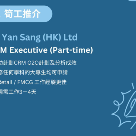
學生貸款
貸款計數
101
機