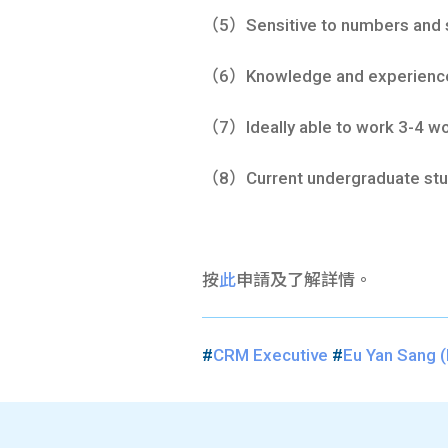
（5）Sensitive to numbers and str
（6）Knowledge and experience 
（7）Ideally able to work 3-4 w
（8）Current undergraduate stu
按
此
申請及了解詳情。
#
CRM Executive
#
Eu Yan Sang (