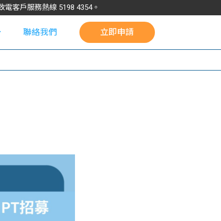
請致電客戶服務熱線
5198
4354
。
聯絡我們
立即申請
校