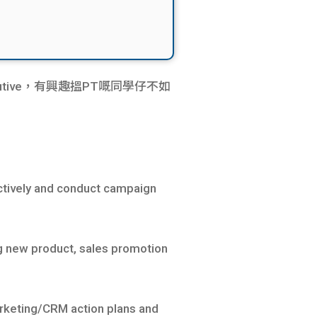
cutive，有興趣搵PT嘅同學仔不如
tively and conduct campaign
ng new product, sales promotion
marketing/CRM action plans and