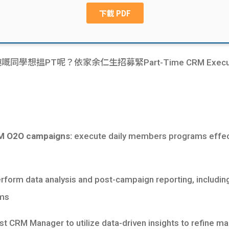
趣嘅同學想搵PT呢？依家余仁生招募緊Part-Time CRM Exe
M O2O campaigns:
execute daily members programs effec
erform data analysis and post-campaign reporting, includi
ams
ist CRM Manager to utilize data-driven insights to refine 