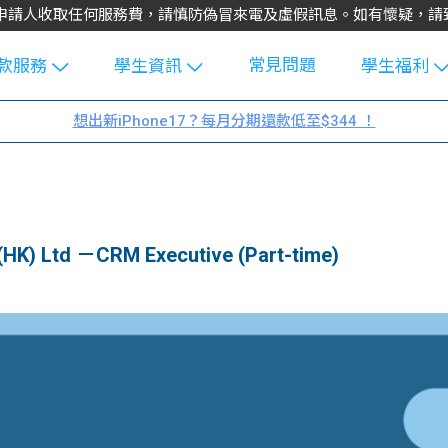
不會向申請人收取任何服務費，請慎防偽冒來電及虛假訊息。如有懷疑，
常見問題
款服務
學生資訊
學生福利
生貸款
Blog
uFinance 
想出新iPhone17？每月分期還款低至$344 ！
貸款計算
大專生筍
園贊助
機
工推介
學生故事
搵工
分享
Guide
) Ltd －CRM Executive (Part-time)
Exchang
學生學費
e Guide
款
校園
貸款計數
Guide
機
理財
上私人貸
Guide