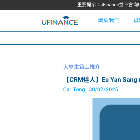
重要提示：uFinance並
關於我們
貸
學
大專生筍工推介
【CRM達人】Eu Yan Sang (HK
大
Car Tong
| 30/07/2025
貸
網
款