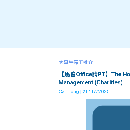
大專生筍工推介
【馬會Office請PT】The Hong K
Management (Charities)
Car Tong
| 21/07/2025