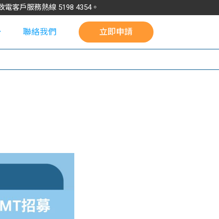
請致電客戶服務熱線
5198
4354
。
聯絡我們
立即申請
校