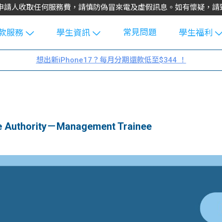
不會向申請人收取任何服務費，請慎防偽冒來電及虛假訊息。如有懷疑，
常見問題
款服務
學生資訊
學生福利
生貸款
Blog
uFinance 
想出新iPhone17？每月分期還款低至$344 ！
貸款計算
大專生筍
園贊助
機
工推介
學生故事
搵工
分享
Guide
thority－Management Trainee
Exchang
學生學費
e Guide
款
校園
貸款計數
Guide
機
理財
上私人貸
Guide