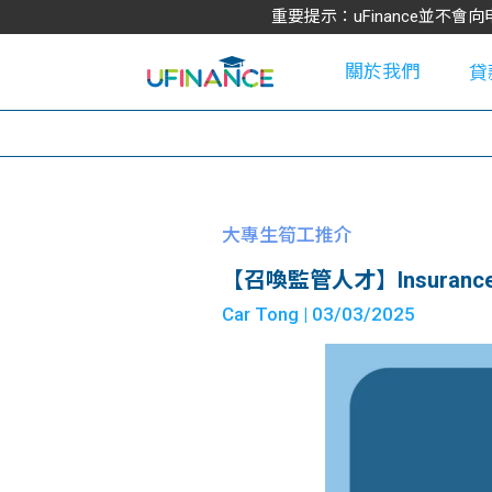
重要提示：uFinance並
關於我們
貸
學
大專生筍工推介
【召喚監管人才】Insurance Au
大
Car Tong
| 03/03/2025
貸
網
款