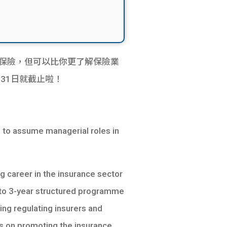
l保險，但可以比你更了解保險業
31日就截止啦！
 to assume managerial roles in
g career in the insurance sector
2 to 3-year structured programme
ing regulating insurers and
es on promoting the insurance