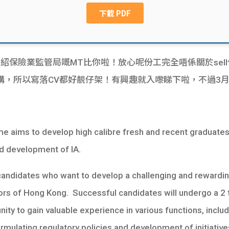
紹保險業監管局嘅MT比你啦！放心呢份工完全唔係關於sel
，所以寫落CV都好靚仔架！有興趣就入嚟睇下啦，不過3月
aims to develop high calibre fresh and recent graduates
d development of IA.
 candidates who want to develop a challenging and rewardin
ators of Hong Kong. Successful candidates will undergo a 
ity to gain valuable experience in various functions, includ
rmulating regulatory policies and development of initiativ