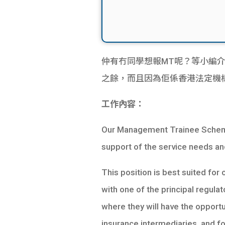
仲有冇同學想報MT呢？等小編介
之餘，而且因為佢係香港法定機構
工作內容：
Our Management Trainee Scheme 
support of the service needs an
This position is best suited for
with one of the principal regul
where they will have the opportun
insurance intermediaries, and fo