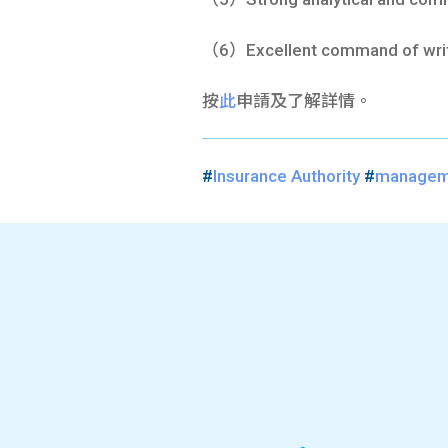
（6）Excellent command of writte
按
此
申請及了解詳情。
#
Insurance Authority
#
manageme