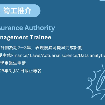
學生貸款
貸款計數
101
機