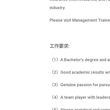
industry.
Please visit Management Traine
工作要求:
（1）A Bachelor’s degree and above
（2）Good academic results with
（3）Genuine passion for pursuing
（4）A team player with leadersh
（5）Strong analytical and commu