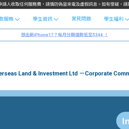
不會向申請人收取任何服務費，請慎防偽冒來電及虛假訊息。如有懷疑，
常見問題
款服務
學生資訊
學生福利
生貸款
Blog
uFinance 
想出新iPhone17？每月分期還款低至$344 ！
貸款計算
大專生筍
園贊助
機
工推介
學生故事
搵工
分享
Guide
 Land & Investment Ltd －Corporate Commun
Exchang
學生學費
e Guide
款
校園
貸款計數
Guide
機
理財
上私人貸
Guide