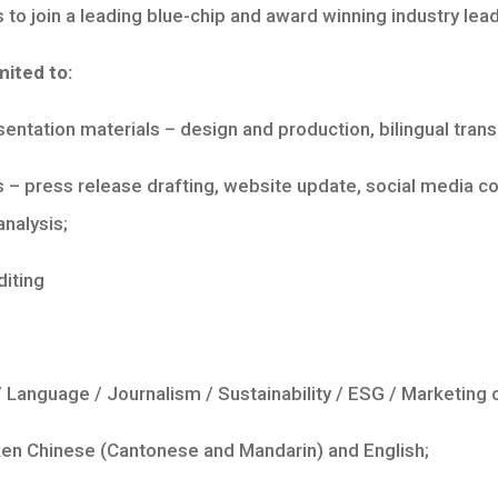
o join a leading blue-chip and award winning industry lead
mited to:
ntation materials – design and production, bilingual trans
– press release drafting, website update, social media con
nalysis;
iting
nguage / Journalism / Sustainability / ESG / Marketing or
n Chinese (Cantonese and Mandarin) and English;