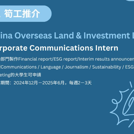
學生貸款
貸款計數
101
機