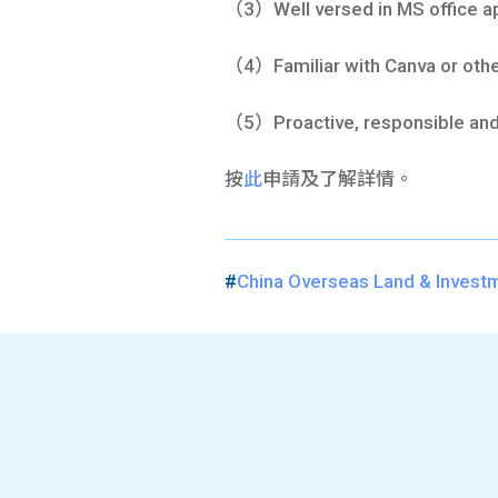
（3）Well versed in MS office ap
（4）Familiar with Canva or othe
（5）Proactive, responsible and 
按
此
申請及了解詳情。
#
China Overseas Land & Invest