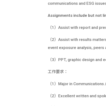
communications and ESG issues t
Assignments include but not li
（1）Assist with report and prese
（2）Assist with results matters 
event exposure analysis, peers a
（3）PPT, graphic design and ed
工作要求：
（1）Major in Communications / La
（2）Excellent written and spoke