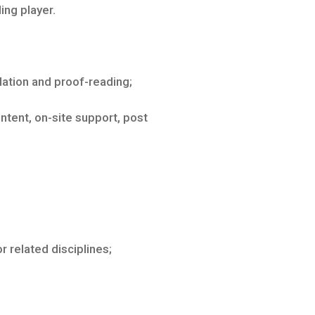
ing player.
lation and proof-reading;
tent, on-site support, post
 related disciplines;