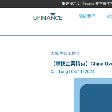
重要提示：uFinance並
關於我們
貸
學
大專生筍工推介
【尋找企業精英】China Overseas
大
Car Tong
| 04/11/2024
貸
網
款