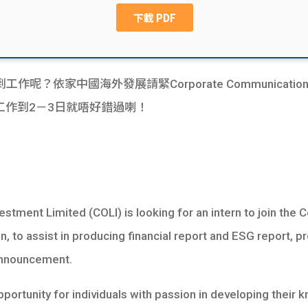
依家中國海外發展請緊Corporate Communications 
工作到2－3日就唔好錯過喇！
tment Limited (COLI) is looking for an intern to join the
 to assist in producing financial report and ESG report, p
 announcement.
ortunity for individuals with passion in developing their 