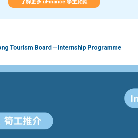
了解更多 uFinance 學生貸款
 Tourism Board－Internship Programme