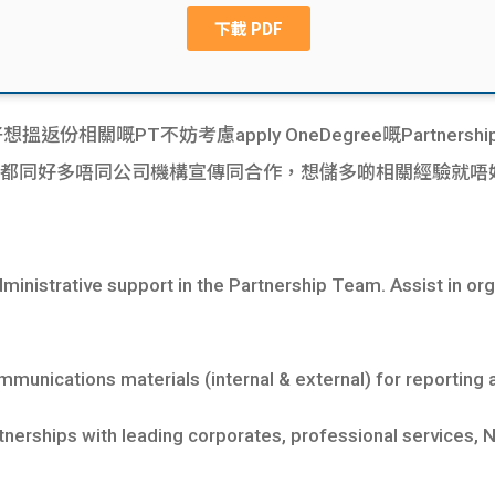
仔想搵返份相關嘅PT不妨考慮apply OneDegree嘅Partnership 
嚟，近年都同好多唔同公司機構宣傳同合作，想儲多啲相關經驗就
nistrative support in the Partnership Team. Assist in org
nications materials (internal & external) for reporting 
erships with leading corporates, professional services, 