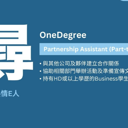
學生貸款
貸款計數
101
機