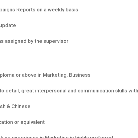
igns Reports on a weekly basis
 update
 assigned by the supervisor
loma or above in Marketing, Business
o detail, great interpersonal and communication skills with
ish & Chinese
tion or equivalent
ing experience in Marketing is highly preferred