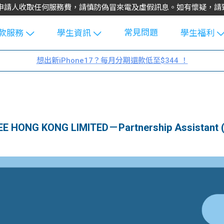
不會向申請人收取任何服務費，請慎防偽冒來電及虛假訊息。如有懷疑，
常見問題
款服務
學生資訊
學生福利
生貸款
Blog
uFinance 
想出新iPhone17？每月分期還款低至$344 ！
貸款計算
大專生筍
園贊助
機
工推介
學生故事
搵工
分享
Guide
G KONG LIMITED－Partnership Assistant (P
Exchang
學生學費
e Guide
款
校園
貸款計數
Guide
機
理財
上私人貸
Guide