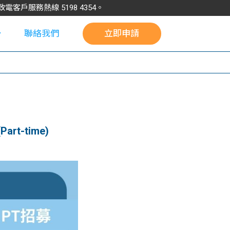
請致電客戶服務熱線
5198
4354
。
聯絡我們
立即申請
校
art-time)