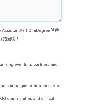
Assistant啦！OneDegree係香
唔好錯過喇！
anizing events to partners and
and campaigns promotions, etc.
NGO communities and clinical