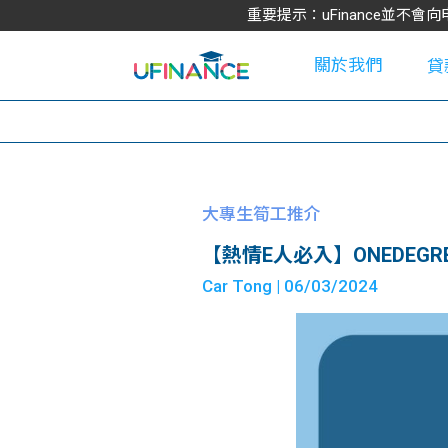
重要提示：uFinance並
關於我們
貸
學
大專生筍工推介
【熱情E人必入】ONEDEGREE HON
大
Car Tong
| 06/03/2024
貸
網
款