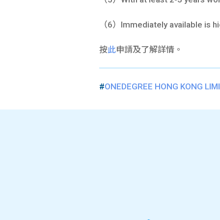
（6）Immediately available is hi
按
此
申請及了解詳情。
#
ONEDEGREE HONG KONG LIM