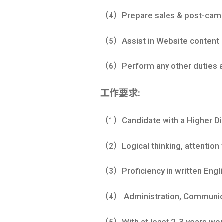
（4）Prepare sales & post-campa
（5）Assist in Website content
（6）Perform any other duties as
工作要求:
（1）Candidate with a Higher Dip
（2）Logical thinking, attention t
（3）Proficiency in written Engl
（4） Administration, Communica
（5）With at least 2-3 years work