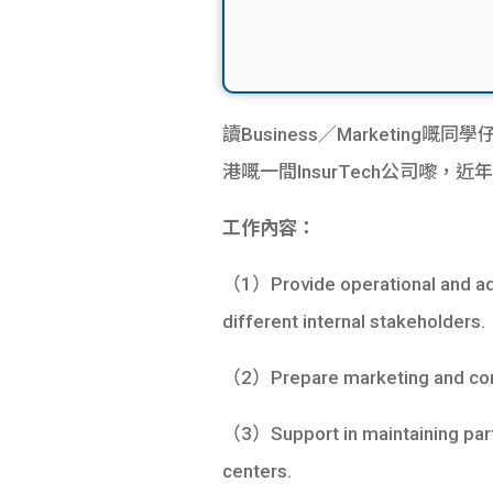
讀Business／Marketing嘅同學
港嘅一間InsurTech公司
工作內容：
（1）Provide operational and admi
different internal stakeholders.
（2）Prepare marketing and commu
（3）Support in maintaining partn
centers.