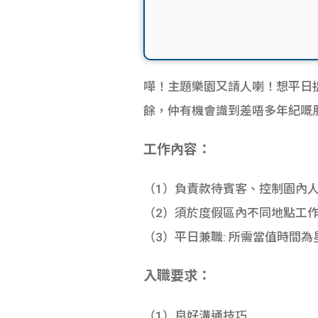
嘩！主題樂園又請人喇！想平日搵
餘，仲有機會識到差唔多年紀嘅
工作內容：
（1）負責款待賓客、控制園內
（2）
須於度假區內不同地點工
（3）
平日兼職: 所需當值時間為
入職要求：
（1）
良好溝通技巧