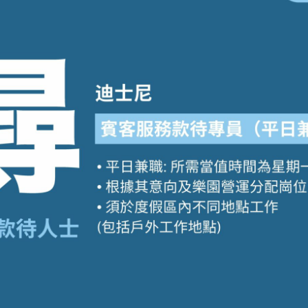
學生貸款
貸款計數
101
機