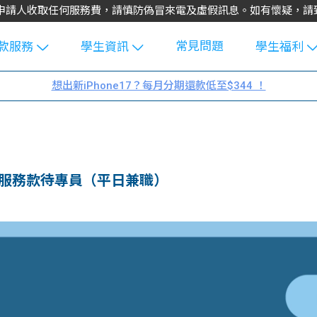
不會向申請人收取任何服務費，請慎防偽冒來電及虛假訊息。如有懷疑，
常見問題
款服務
學生資訊
學生福利
生貸款
Blog
uFinance 
想出新iPhone17？每月分期還款低至$344 ！
貸款計算
大專生筍
園贊助
機
工推介
學生故事
搵工
分享
Guide
客服務款待專員（平日兼職）
Exchang
學生學費
e Guide
款
校園
貸款計數
Guide
機
理財
上私人貸
Guide