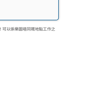
啦！可以係樂園唔同嘅地點工作之
！