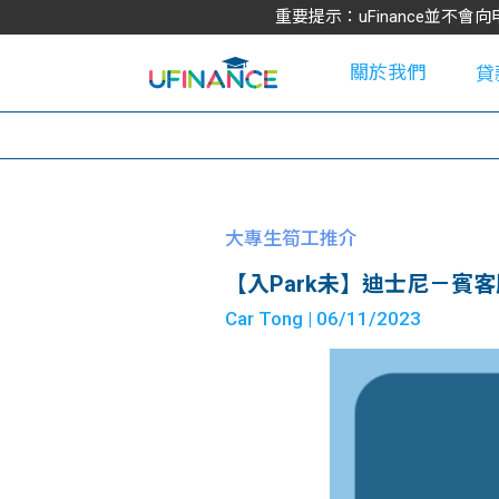
重要提示：uFinance並
關於我們
貸
學
大專生筍工推介
【入Park未】迪士尼－賓
大
Car Tong
| 06/11/2023
貸
網
款