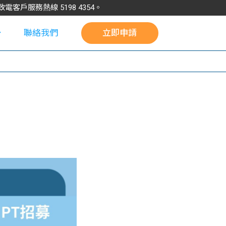
請致電客戶服務熱線
5198
4354
。
聯絡我們
立即申請
校