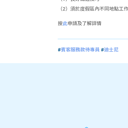
（2）
須於度假區內不同地點工
按
此
申請及了解詳情
#
賓客服務款待專員
#
迪士尼