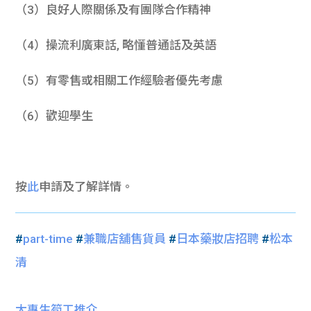
（3）良好人際關係及有團隊合作精神
（4）操流利廣東話, 略懂普通話及英語
（5）有零售或相關工作經驗者優先考慮
（6）歡迎學生
按
此
申請及了解詳情。
#
part-time
#
兼職店舖售貨員
#
日本藥妝店招聘
#
松本
清
大專生筍工推介