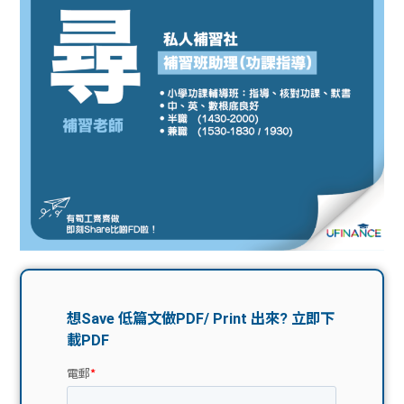
問題
計算
大專
機
學生
生筍
學生
福利
工推
故事
uFina
介
聯絡
分享
nce
搵工
我們
大學
校園
Gui
生學
贊助
de
費貸
Exc
款
han