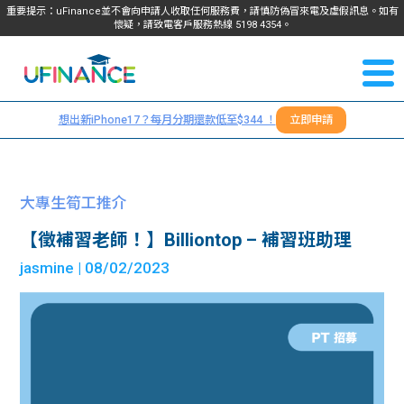
重要提示：uFinance並不會向申請人收取任何服務費，請慎防偽冒來電及虛假訊息。如有
懷疑，請致電客戶服務熱線
5198
4354
。
聯絡我
關於
們
想出新iPhone17？每月分期還款低至$344 ！
立即申請
＋
我們
852
貸款
5198
大專生筍工推介
4354
服務
【徵補習老師！】Billiontop – 補習班助理
jasmine
| 08/02/2023
學生
學生
貸款
資訊
Blog
常見
貸款