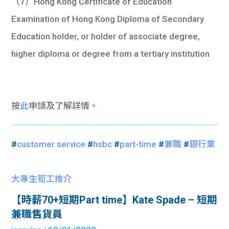
（7）Hong Kong Certificate of Education
Examination of Hong Kong Diploma of Secondary
Education holder, or holder of associate degree,
higher diploma or degree from a tertiary institution
按
此
申請及了解詳情。
#
customer service
#
hsbc
#
part-time
#
兼職
#
銀行業
大專生筍工推介
【時薪70+短期Part time】Kate Spade – 短期
兼職售貨員