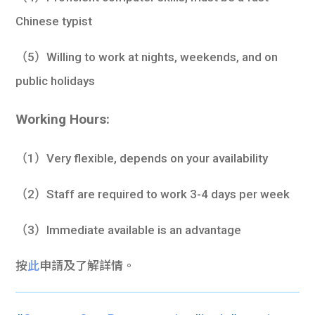
Chinese typist
（5）Willing to work at nights, weekends, and on
public holidays
Working Hours:
（1）Very flexible, depends on your availability
（2）Staff are required to work 3-4 days per week
（3）Immediate available is an advantage
按
此
申請及了解詳情。