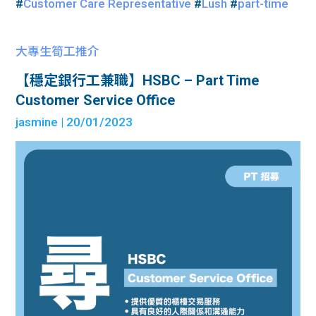
#
Customer Care Representative
#
Lush
#
part-time
大專生筍工推介
【穩定銀行工兼職】HSBC – Part Time
Customer Service Office
jasmine
| 20/01/2023