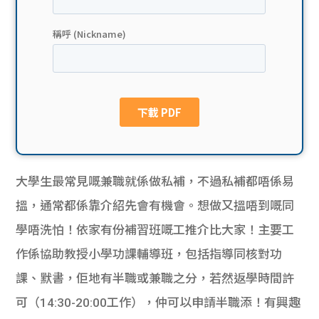
貸款
ge
計數
Gui
機
de
網上
校園
私人
Gui
大學生最常見嘅兼職就係做私補，不過私補都唔係易
貸款
de
搵，通常都係靠介紹先會有機會。想做又搵唔到嘅同
貸款
理財
學唔洗怕！依家有份補習班嘅工推介比大家！主要工
作係協助教授小學功課輔導班，包括指導同核對功
計數
Gui
課、默書，佢地有半職或兼職之分，若然返學時間許
機
de
可（14:30-20:00工作），仲可以申請半職添！有興趣