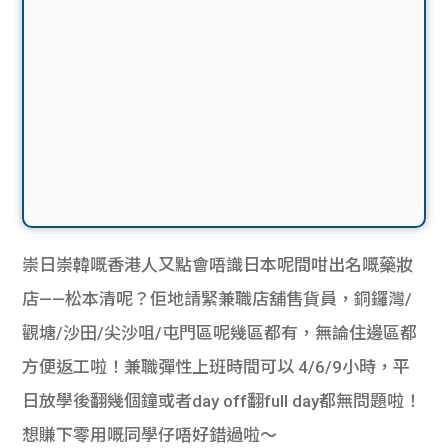
崇日崇韓嘅香港人又點會唔識日本呢間咁出名嘅藥妝
店——松本清呢？佢地請緊兼職店舖售貨員，銅鑼灣/
觀塘/沙田/尖沙咀/屯門區呢幾區都有，無論住邊區都
方便返工啦！兼職彈性上班時間可以 4/6/9小時，平
日放學後翻幾個鐘或者day off翻full day都無問題啦！
想賺下零用嘅同學仔唔好錯過啦～