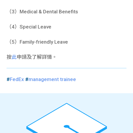
（3）Medical & Dental Benefits
（4）Special Leave
（5）Family-friendly Leave
按
此
申請及了解詳情。
#
FedEx
#
management trainee