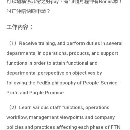
可以堪稱係非常之好pay，有14個月糧仲有Bonus添！
學生
咁正仲唔快啲申請？
貸款
工作內容：
101
（1）Receive training, and perform duties in several
departments, in operations, products, and support
functions in order to attain functional and
departmental perspective on objectives by
following the FedEx philosophy of People-Service-
Profit and Purple Promise
（2）Learn various staff functions, operations
workflow, management viewpoints and company
policies and practices affecting each phase of FTN