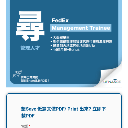
問題
計算
大專
機
學生
生筍
學生
福利
工推
故事
uFina
介
聯絡
分享
nce
搵工
我們
大學
校園
Gui
生學
贊助
de
費貸
Exc
款
han