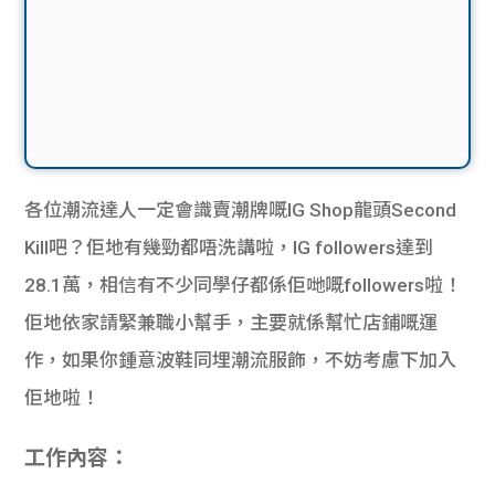
各位潮流達人一定會識賣潮牌嘅IG Shop龍頭Second
Kill吧？佢地有幾勁都唔洗講啦，IG followers達到
28.1萬，相信有不少同學仔都係佢哋嘅followers啦！
佢地依家請緊兼職小幫手，主要就係幫忙店鋪嘅運
作，如果你鍾意波鞋同埋潮流服飾，不妨考慮下加入
佢地啦！
工作內容：