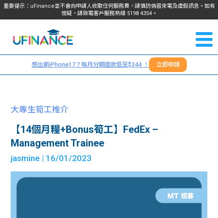
重要提示：uFinance並不會向申請人收取任何服務費，請慎防偽冒來電及虛假訊息。如有
懷疑，請致電客戶服務熱線
5198
4354
。
聯絡我
關於
們
想出新iPhone17？每月分期還款低至$344 ！
立即申請
＋
我們
852
貸款
5198
大專生筍工推介
4354
服務
【14個月糧+Bonus筍工】FedEx –
Management Trainee
學生
學生
jasmine
| 16/01/2023
貸款
資訊
Blog
常見
貸款