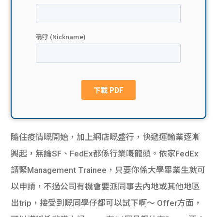
貸款
ge
計數
Gui
機
de
網上
校園
私人
Gui
貸款
de
隨住疫情嘅開始，加上網店嘅盛行，快遞運輸業逐漸
貸款
理財
興起，無論SF、FedEx都係行業嘅龍頭。依家FedEx
請緊Management Trainee，只要你係大學畢業生就可
計數
Gui
以申請，不過公司有機會要派同事去內地或其他地區
機
de
出trip，接受到嘅同學仔都可以試下啊～ Offer方面，