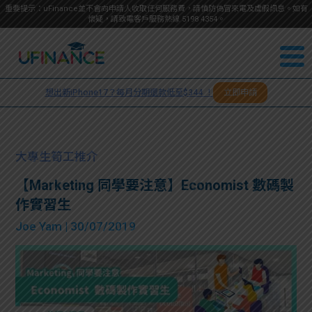
重要提示：uFinance並不會向申請人收取任何服務費，請慎防偽冒來電及虛假訊息。如有
懷疑，請致電客戶服務熱線
5198
4354
。
聯絡我
關於
們
想出新iPhone17？每月分期還款低至$344 ！
立即申請
＋
我們
852
貸款
5198
大專生筍工推介
4354
服務
【Marketing 同學要注意】Economist 數碼製
作實習生
學生
學生
Joe Yam
| 30/07/2019
貸款
資訊
Blog
常見
貸款