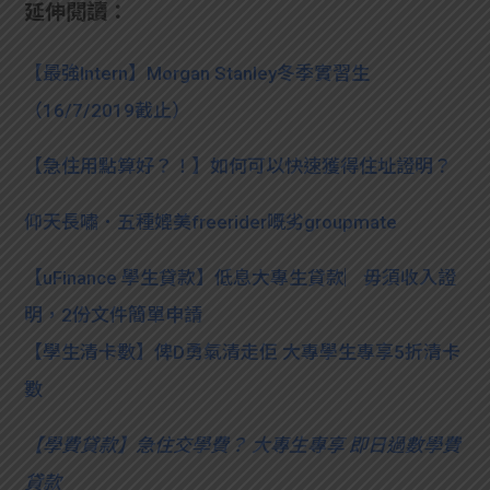
延伸閱讀：
【最強Intern】Morgan Stanley冬季實習生
（16/7/2019截止）
【急住用點算好？！】如何可以快速獲得住址證明？
仰天長嘯．五種媲美freerider嘅劣groupmate
【uFinance 學生貸款】低息大專生貸款︳毋須收入證
明，2份文件簡單申請
【學生清卡數】俾D勇氣清走佢 大專學生專享5折清卡
數
【
學費貸款】急住交學費？ 大專生專享 即日過數學費
貸款