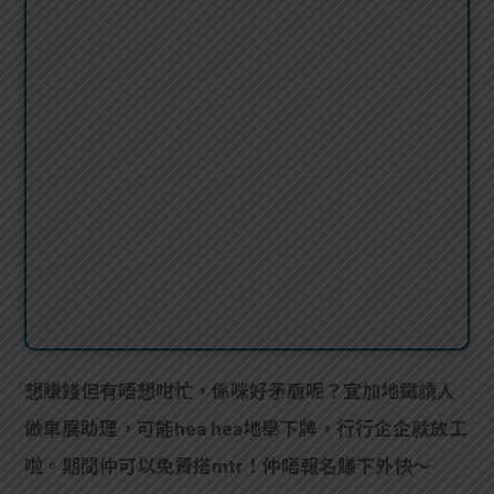
想賺錢但有唔想咁忙，係咪好矛盾呢？宜加地鐵請人
做車展助理，可能hea hea地舉下牌，行行企企就放工
啦。期間仲可以免費搭mtr！仲唔報名賺下外快～