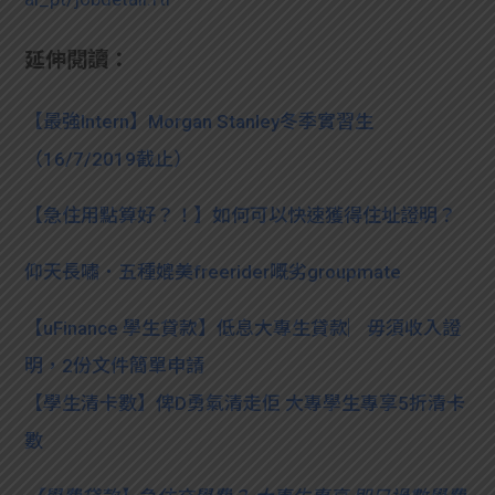
延伸閱讀：
【最強Intern】Morgan Stanley冬季實習生
（16/7/2019截止）
【急住用點算好？！】如何可以快速獲得住址證明？
仰天長嘯．五種媲美freerider嘅劣groupmate
【uFinance 學生貸款】低息大專生貸款︳毋須收入證
明，2份文件簡單申請
【學生清卡數】俾D勇氣清走佢 大專學生專享5折清卡
數