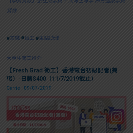
【
學費貸款】急住交學費？ 大專生專享 即日過數學費
貸款
#
兼職
#
荀工
#
車站助理
大專生筍工推介
【Fresh Grad 筍工】香港電台初級記者(兼
職）-日薪$400（11/7/2019截止）
Carrie
| 09/07/2019