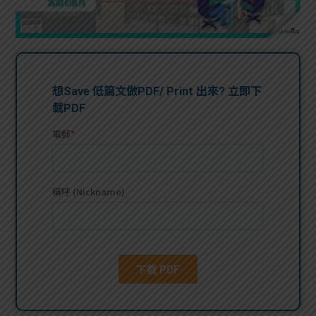
問題
計算
大專
機
學生
生筍
學生
福利
工推
故事
uFina
介
聯絡
分享
nce
搵工
我們
大學
校園
Gui
生學
贊助
de
費貸
Exc
款
han