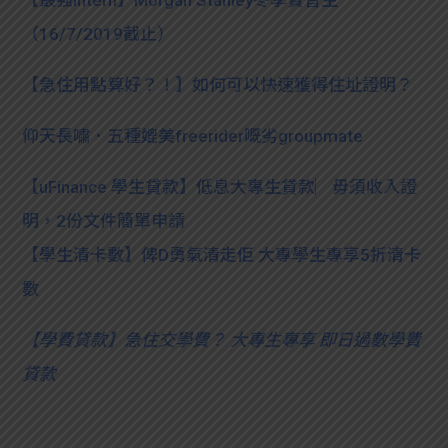
（16/7/2019截止）
【急住用點算好？！】如何可以快速獲得住址證明？
仰天長嘯．五種媲美freerider嘅劣groupmate
【uFinance 學生貸款】低息大專生貸款︳毋須收入證
明，2份文件簡單申請
【學生清卡數】俾D勇氣清走佢 大專學生專享5折清卡
數
【
學費貸款】急住交學費？ 大專生專享 即日過數學費
貸款