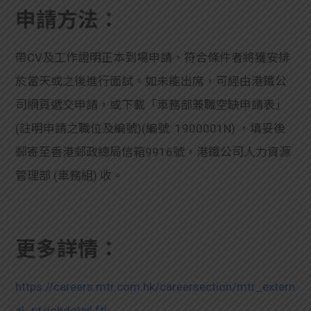
申請方法：
帶CV及工作證明正本到場申請，符合條件者將獲安排
於當天或之後進行面試。如未能出席，可經由港鐵公
司網頁遞交申請，或下載「車務部兼職空缺申請表」
(註明申請之職位及編號)
(編號: 1900001N)
，填妥後
郵寄至香港郵政總局信箱9916號，港鐵公司人力資源
管理部 (車務組) 收。
更多詳情：
https://careers.mtr.com.hk/careersection/mtr_extern
al_pt/jobdetail.ftl