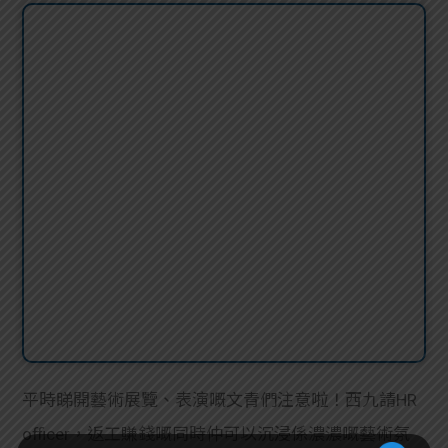
平時睇開藝術展覽、表演嘅文青們注意啦！西九請HR
officer，返工賺錢嘅同時仲可以
沉浸係濃濃嘅藝術氛