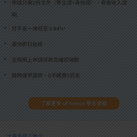
申請只需2份文件（學生證+身份證），毋需收入證
明
月平息一律低至 0.84%*
最快即日批核
全程網上申請貸款及確認過數
隨時提早還款，0手續費0罰息
了解更多 uFinance 學生貸款
大專生筍工推介