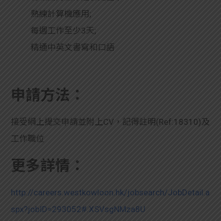
熟練計算機應用;
每週工作至少3天;
精通中英文書寫和口語
申請方法：
接受網上提交申請並附上CV，記得註明
(Ref:18310)及
工作職位
更多詳情：
http://careers.westkowloon.hk/jobsearch/JobDetail.a
spx?jobID=293052#.XSVsgNMza8U