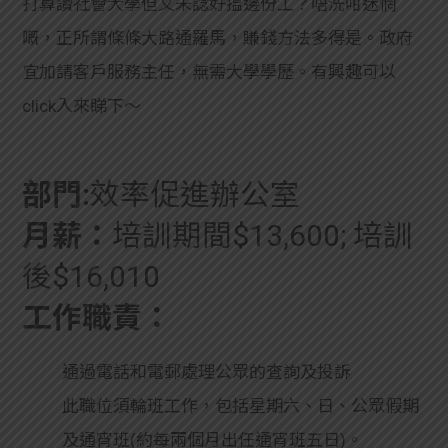
打算讀社會大學但又未諗好搵邊份工？唔洗咁迷惘
嘅，正所謂條條大路通羅馬，賺錢方法多得是。政府
宜加請客戶服務主任，無需大學學歷。有興趣可以
click入來睇下～
部門:
效率促進辦公室
月薪：
培訓期間$13,600; 培訓
後$16,010
工作職責：
通過電話和電郵處理公眾的查詢及投訴
此職位須輪班工作，包括星期六、日、公眾假期
及通宵班(約每兩個月出任通宵班五日)。