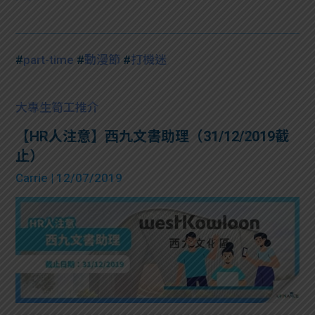
#
part-time
#
動漫節
#
打機迷
大專生筍工推介
【HR人注意】西九文書助理（31/12/2019截
止）
Carrie
| 12/07/2019