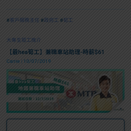
#
客戶服務主任
#
政府工
#
荀工
大專生筍工推介
【最hea筍工】兼職車站助理-時薪$61
Carrie
| 10/07/2019