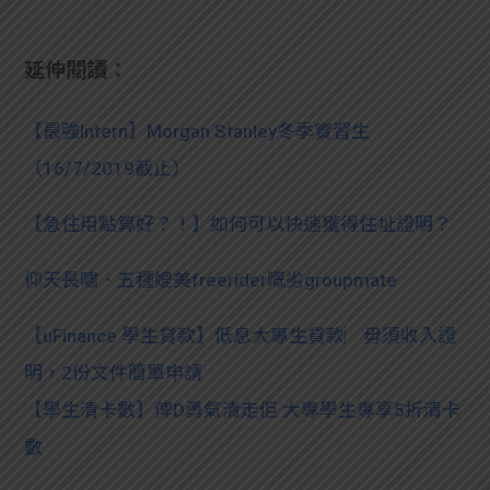
延伸閱讀：
【最強Intern】Morgan Stanley冬季實習生
（16/7/2019截止）
【急住用點算好？！】如何可以快速獲得住址證明？
仰天長嘯．五種媲美freerider嘅劣groupmate
【uFinance 學生貸款】低息大專生貸款︳毋須收入證
明，2份文件簡單申請
【學生清卡數】俾D勇氣清走佢 大專學生專享5折清卡
數