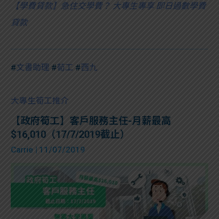
【
學費貸款】急住交學費？ 大專生專享 即日過數學費
貸款
#
文書助理
#
荀工
#
西九
大專生筍工推介
【政府筍工】客戶服務主任-月薪最高
$16,010（17/7/2019截止）
Carrie
| 11/07/2019