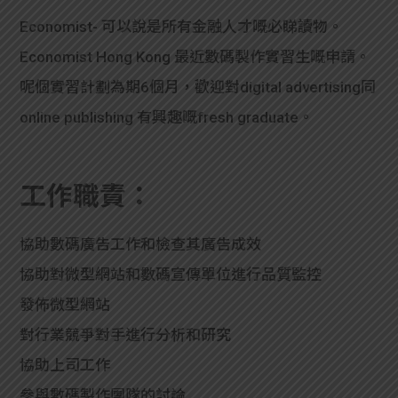
貸款
ge
Economist- 可以說是所有金融人才嘅必睇讀物。
計數
Gui
Economist Hong Kong 最近數碼製作實習生嘅申請。
呢個實習計劃為期6個月，歡迎對digital advertising同
機
de
online publishing 有興趣嘅fresh graduate。
網上
校園
私人
Gui
工作職責：
貸款
de
協助數碼廣告工作和檢查其廣告成效
協助對微型網站和數碼宣傳單位進行品質監控
貸款
理財
發佈微型網站
計數
Gui
對行業競爭對手進行分析和研究
機
de
協助上司工作
參與數碼製作團隊的討論