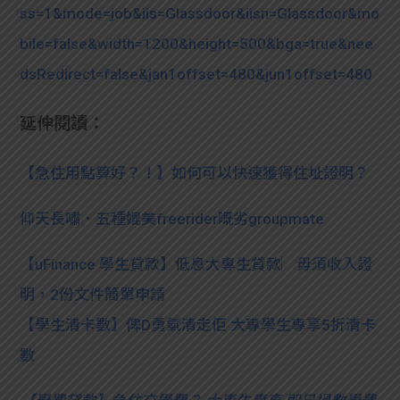
ss=1&mode=job&iis=Glassdoor&iisn=Glassdoor&mo
bile=false&width=1200&height=500&bga=true&nee
dsRedirect=false&jan1offset=480&jun1offset=480
延伸閱讀：
【急住用點算好？！】如何可以快速獲得住址證明？
仰天長嘯．五種媲美freerider嘅劣groupmate
【uFinance 學生貸款】低息大專生貸款︳毋須收入證
明，2份文件簡單申請
【學生清卡數】俾D勇氣清走佢 大專學生專享5折清卡
數