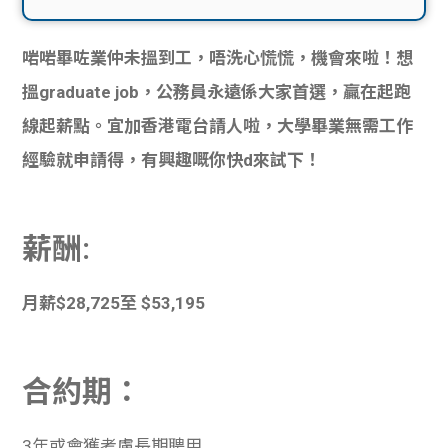
貸款
ge
啱啱畢咗業仲未搵到工，唔洗心慌慌，機會來啦！想
計數
Gui
搵graduate job，公務員永遠係大家首選，贏在起跑
機
de
線起薪點。宜加香港電台請人啦，大學畢業無需工作
網上
經驗就申請得，有興趣嘅你快d來試下！
校園
私人
Gui
薪酬:
貸款
de
月薪$28,725至 $53,195
貸款
理財
計數
Gui
合約期：
機
de
3年或會獲考慮長期聘用