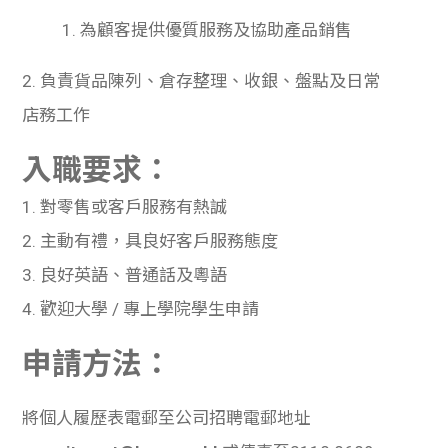
1. 為顧客提供優質服務及協助
產
品銷售
2. 負責貨品陳列、倉存整理、收銀、盤點及日常
店務工作
入職要求：
1.
對零售或客
戶
服務有熱誠
2.
主動有禮，具良好客
戶
服務態度
3.
良好英語、普通話及
粵
語
4.
歡迎大學
/
專上學院學生申請
申請方法：
將個人履歷表電郵至公司招聘電郵地址