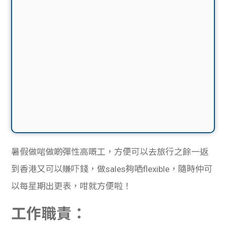
暑假做
啱
做
啲
彈性高嘅工，方便可以去旅行之餘一返
到香港又可以賺吓錢，做sales
夠
哂flexible，隨時仲可
以每星期出更表，咁就方便啦！
工作職責：