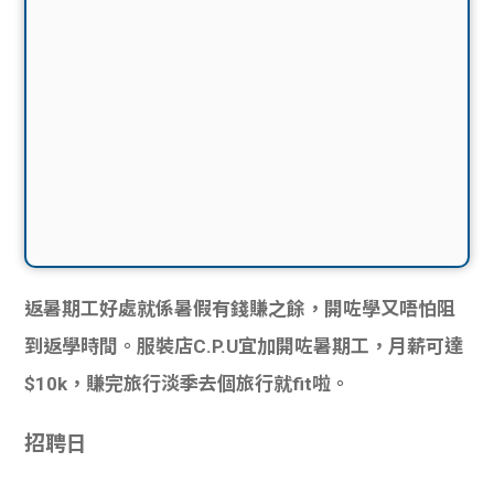
返暑期工好處就係暑假有錢賺之餘，開
咗
學又唔怕阻
到返學時間。服裝店C.P.U宜加開
咗
暑期工，月薪可達
$10k，賺完旅行淡季去個旅行就fit啦。
招聘日