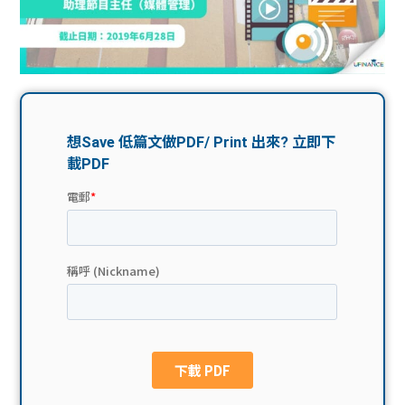
問題
計算
大專
機
學生
生筍
學生
福利
工推
故事
uFina
介
聯絡
分享
nce
搵工
我們
大學
校園
Gui
生學
贊助
de
費貸
Exc
款
han