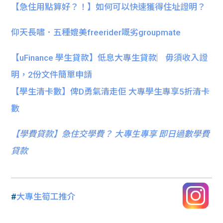
【急住用點算好？！】如何可以快速獲得住址證明？
仰天長嘯．五種媲美freerider嘅劣groupmate
【uFinance 學生貸款】低息大專生貸款︳毋須收入證
明，2份文件簡單申請
【學生清卡數】俾D勇氣清走佢 大專學生專享5折清卡
數
【
學費貸款】急住交學費？ 大專生專享 即日過數學費
貸款
#
大專生筍工推介