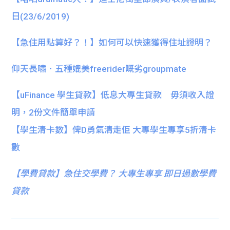
日(23/6/2019)
【急住用點算好？！】如何可以快速獲得住址證明？
仰天長嘯．五種媲美freerider嘅劣groupmate
【uFinance 學生貸款】低息大專生貸款︳毋須收入證
明，2份文件簡單申請
【學生清卡數】俾D勇氣清走佢 大專學生專享5折清卡
數
【
學費貸款】急住交學費？ 大專生專享 即日過數學費
貸款