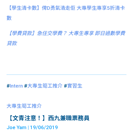
【學生清卡數】俾D勇氣清走佢 大專學生專享5折清卡
數
【
學費貸款】急住交學費？ 大專生專享 即日過數學費
貸款
#
Intern
#
大專生筍工推介
#
實習生
大專生筍工推介
【文青注意！】西九兼職票務員
Joe Yam
| 19/06/2019