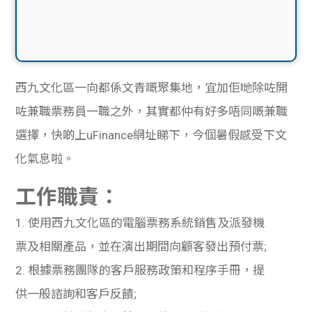
西九文化區一向都係文青嘅聚集地，宜加佢哋除咗開
咗
兼職票務員一職之外，其實都仲有好多唔同嘅兼職
選擇，快
啲
上uFinance
網址睇下，今個暑假感受下文
化氣息啦。
工作職責：
1. 使用西九文化區的電腦票務系統銷售及派發機
票及相關產品，並在演出期間向顧客發出預付票;
2. 根據票務團隊的客戶服務政策和程序手冊，提
供一般諮詢和客戶反饋;