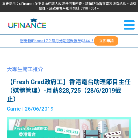
重要提示：uFinance並不會向申請人收取任何服務費，請慎防偽冒來電及虛假訊息。如有
懷疑，請致電客戶服務熱線
5198
4354
。
聯絡我
關於
們
想出新iPhone17？每月分期還款低至$344 ！
立即申請
＋
我們
852
貸款
5198
大專生筍工推介
4354
服務
【Fresh Grad政府工】香港電台助理節目主任
（媒體管理）-月薪$28,725（28/6/2019截
學生
學生
止）
Carrie
| 26/06/2019
貸款
資訊
Blog
常見
貸款