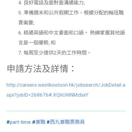
4. 良好電話及面對面溝通能力
;
5. 準備週末和公共假期工作，根據分配的輪班職
責需要
;
6. 精通英語和中文書面和口語。
熟練掌握其他語
言是一個優勢
;
和
7. 每周至少提供
2
天的工作時間。
申請方法及詳情：
http://careers.westkowloon.hk/jobsearch/JobDetail.a
spx?jobID=268676#.XQhUWNMzbaY
#
part-time
#
兼職
#
西九兼職票務員