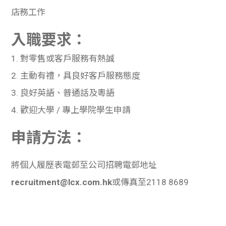
店務工作
入職要求：
1.
對零售或客
戶
服務有熱誠
2.
主動有禮，具良好客
戶
服務態度
3.
良好英語、普通話及
粵
語
4.
歡迎大學
/
專上學院學生申請
申請方法：
將個人履歷表電郵至公司招聘電郵地址
recruitment@lcx.com.hk
或傳真至
2118 8689