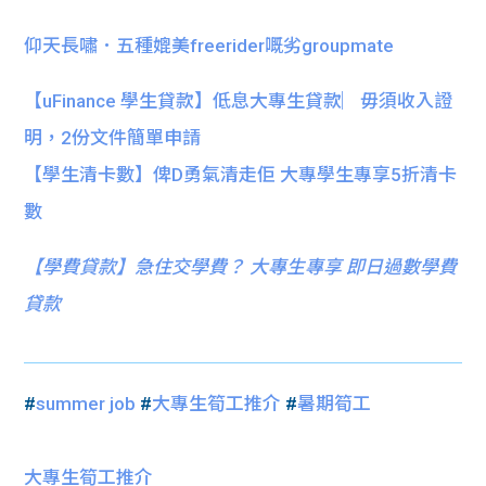
仰天長嘯．五種媲美freerider嘅劣groupmate
【uFinance 學生貸款】低息大專生貸款︳毋須收入證
明，2份文件簡單申請
【學生清卡數】俾D勇氣清走佢 大專學生專享5折清卡
數
【
學費貸款】急住交學費？ 大專生專享 即日過數學費
貸款
#
summer job
#
大專生筍工推介
#
暑期筍工
大專生筍工推介