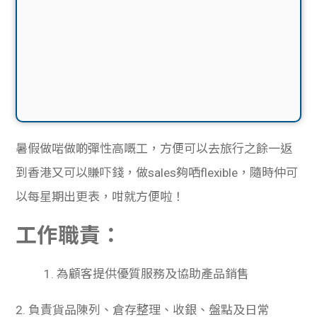
暑假做
啱
做
啲
彈性高嘅工，方便可以去旅行之餘一返
到香港又可以賺吓錢，做sales
夠
哂flexible，隨時仲可
以每星期出更表，咁就方便啦！
工作職責：
1. 為顧客提供優質服務及協助
產
品銷售
2. 負責貨品陳列、倉存整理、收銀、盤點及日常