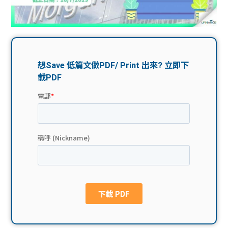
問題
計算
大專
機
學生
生筍
學生
福利
工推
故事
uFina
介
聯絡
分享
nce
搵工
我們
大學
校園
Gui
生學
贊助
de
費貸
Exc
款
han