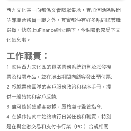
西九文化區一向都係文青嘅聚集地，宜加佢哋除咗開
咗
兼職票務員一職之外，其實都仲有好多唔同嘅兼職
選擇，快
啲
上uFinance
網址睇下，今個暑假感受下文
化氣息啦。
工作職責：
1. 使用西九文化區的電腦票務系統銷售及派發機
票及相關產品，並在演出期間向顧客發出預付票;
2. 根據票務團隊的客戶服務政策和程序手冊，提
供一般諮詢和客戶反饋;
3. 盡可能捕獲顧客數據，嚴格遵守監管指令;
4. 在操作指南中始終執行日常任務和職責，特別
是在與金融交易和支付卡行業（PCI）合規相關