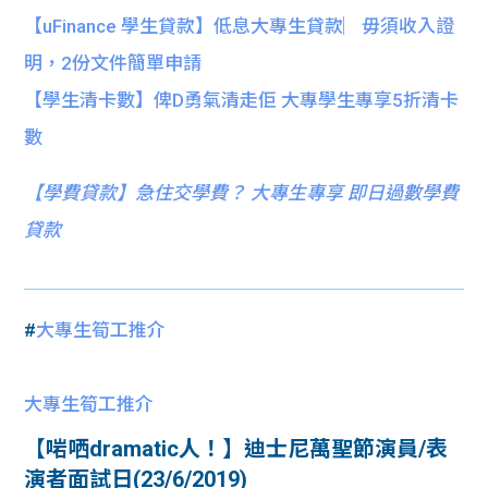
【uFinance 學生貸款】低息大專生貸款︳毋須收入證
明，2份文件簡單申請
【學生清卡數】俾D勇氣清走佢 大專學生專享5折清卡
數
【
學費貸款】急住交學費？ 大專生專享 即日過數學費
貸款
#
大專生筍工推介
大專生筍工推介
【啱哂dramatic人！】迪士尼萬聖節演員/表
演者面試日(23/6/2019)