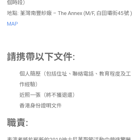
個時段）
地點
:
荃灣南豐紗廠
– The Annex (M/F,
白田壩街
45
號
)
MAP
請携帶以下文件:
個人簡歷（包括住址、聯絡電話、教育程度及工
作經驗）
近照一張（將不獲退還）
香港身份證明文件
職責:
表演者將於嶄新的
2019
迪士尼萬聖節活動中營造驚嚇