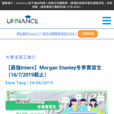
重要提示：uFinance並不會向申請人收取任何服務費，請慎防偽冒來電及虛假訊息。如有
懷疑，請致電客戶服務熱線
5198
4354
。
聯絡我
關於
們
想出新iPhone17？每月分期還款低至$344 ！
立即申請
＋
我們
852
貸款
5198
大專生筍工推介
4354
服務
【最強Intern】Morgan Stanley冬季實習生
（16/7/2019截止）
學生
學生
Elsie Tang
| 24/06/2019
貸款
資訊
Blog
常見
貸款