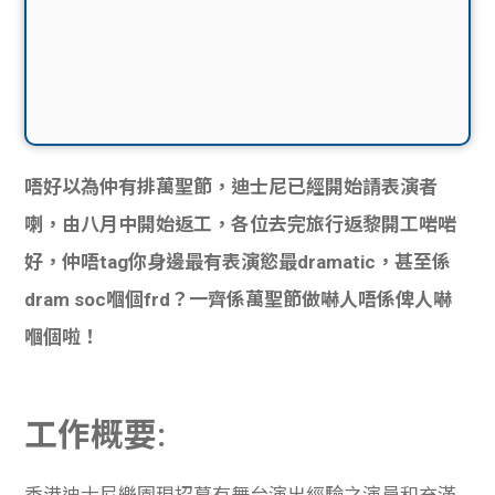
唔好以為仲有排萬聖節，迪士尼已經開始請表演者
喇，由八月中開始返工，各位去完旅行返黎開工
啱啱
好，仲唔tag你身邊最有表演慾最dramatic，甚至係
dram soc
嗰
個frd？一齊係萬聖節做嚇人唔係俾人嚇
嗰
個啦！
工作概要:
香港迪士尼樂園現招募有舞台演出經驗之演員和充滿