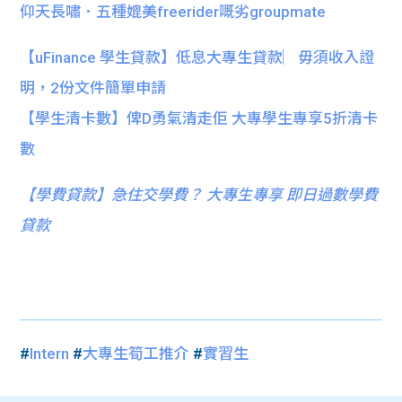
仰天長嘯．五種媲美freerider嘅劣groupmate
【uFinance 學生貸款】低息大專生貸款︳毋須收入證
明，2份文件簡單申請
【學生清卡數】俾D勇氣清走佢 大專學生專享5折清卡
數
【
學費貸款】急住交學費？ 大專生專享 即日過數學費
貸款
#
Intern
#
大專生筍工推介
#
實習生