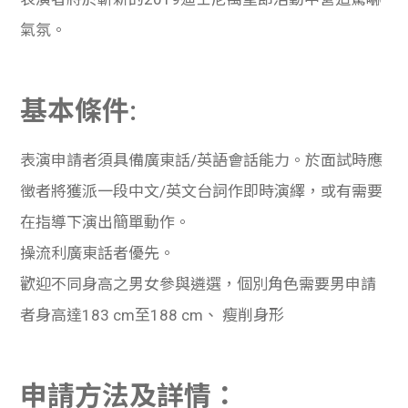
氣氛。
基本條件:
表演申請者須具備廣東話
/
英語會話能力。於面試時應
徵者將獲派一段中文
/
英文台詞作即時演繹，或有需要
在指導下演出簡單動作。
操流利廣東話者優先。
歡迎不同身高之男女參與遴選，個別角色需要男申請
者身高達
183 cm
至
188 cm
、
瘦削身形
申請方法及詳情：