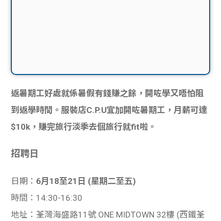
返暑期工好處就係暑假有錢賺之餘，開
咗
學又唔怕阻
到返學時間。服裝店C.P.U宜加開
咗
暑期工，月薪可達
$10k，賺完旅行淡季去個旅行就fit啦。
招聘日
日期：
6月18至21日 (星期二至五)
時間：14:30-16:30
地址：荃灣海盛路11號 ONE MIDTOWN 32樓 (西鐵荃