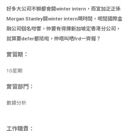
貸款
ge
好多大公司不嬲都會開winter intern，而宜加正正係
計數
Gui
Morgan Stanley開winter intern嘅時間。呢間國際金
融公司個名咁響，仲要有得揀新加坡定香港分公司，
機
de
就算要defer都抵啦，仲唔叫哂frd一齊報？
網上
校園
實習期：
私人
Gui
10星期
貸款
de
實習部門：
貸款
理財
數據分析
計數
Gui
機
de
工作職責：