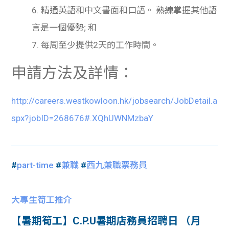
6. 精通英語和中文書面和口語。
熟練掌握其他語
言是一個優勢
;
和
7. 每周至少提供
2
天的工作時間。
申請方法及詳情：
http://careers.westkowloon.hk/jobsearch/JobDetail.a
spx?jobID=268676#.XQhUWNMzbaY
#
part-time
#
兼職
#
西九兼職票務員
大專生筍工推介
【暑期筍工】C.P.U暑期店務員招聘日 （月