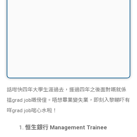
話咁快四年大學生涯過去，捱過四年之後面對嘅就係
搵grad job嘅傍偟。唔想畢業變失業，即刻入黎睇吓有
咩grad job啱心水啦！
1.
恒生銀行 Management Trainee