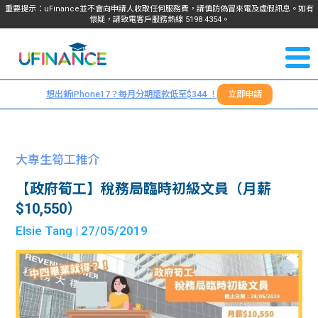
重要提示：uFinance並不會向申請人收取任何服務費，請慎防偽冒來電及虛假訊息。如有
懷疑，請致電客戶服務熱線
5198
4354
。
聯絡我
關於
們
想出新iPhone17？每月分期還款低至$344 ！
立即申請
＋
我們
852
貸款
5198
大專生筍工推介
4354
服務
【政府筍工】稅務局臨時初級文員（月薪
$10,550）
學生
學生
Elsie Tang
| 27/05/2019
貸款
資訊
Blog
常見
貸款