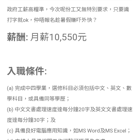
貸款
ge
政府工薪高糧準，今次呢份工又無特別要求，只要識
計數
Gui
打字就ok，仲唔報名趁暑假賺吓外快？
機
薪酬:
月薪
10,550
元
de
網上
校園
私人
Gui
入職條件:
貸款
de
(a)
完成中四學業，選修科目必須包括中文、英文、數
貸款
理財
學科目，或具備同等學歷；
(b)
中文文書處理速度達每分鐘
20
字及英文文書處理速
計數
Gui
度達每分鐘
30
字；及
機
de
(c)
具備良好電腦應用知識，如
MS Word
及
MS Excel
；