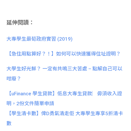
延伸閱讀：
大專學生最荀政府實習 (2019)
【急住用點算好？！】如何可以快速獲得住址證明？
大學生好光鮮？ 一定有共鳴三大苦處 – 點解自己可以
咁廢？
【uFinance 學生貸款】低息大專生貸款︳毋須收入證
明，2份文件簡單申請
【學生清卡數】俾D勇氣清走佢 大專學生專享5折清卡
數