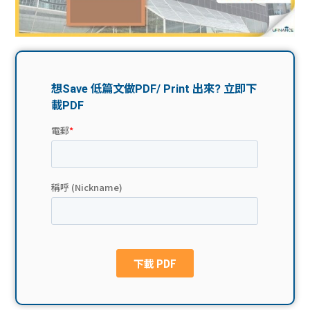
問題
計算
大專
機
學生
生筍
學生
福利
工推
故事
uFina
介
聯絡
分享
nce
搵工
我們
大學
校園
Gui
生學
贊助
de
費貸
Exc
款
han