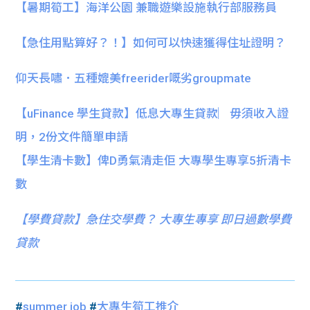
【暑期筍工】海洋公園 兼職遊樂設施執行部服務員
【急住用點算好？！】如何可以快速獲得住址證明？
仰天長嘯．五種媲美freerider嘅劣groupmate
【uFinance 學生貸款】低息大專生貸款︳毋須收入證
明，2份文件簡單申請
【學生清卡數】俾D勇氣清走佢 大專學生專享5折清卡
數
【
學費貸款】急住交學費？ 大專生專享 即日過數學費
貸款
#
summer job
#
大專生筍工推介