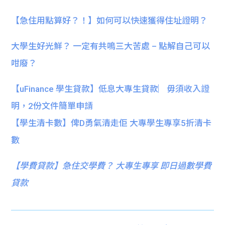
【急住用點算好？！】如何可以快速獲得住址證明？
大學生好光鮮？ 一定有共鳴三大苦處 – 點解自己可以
咁廢？
【uFinance 學生貸款】低息大專生貸款︳毋須收入證
明，2份文件簡單申請
【學生清卡數】俾D勇氣清走佢 大專學生專享5折清卡
數
【
學費貸款】急住交學費？ 大專生專享 即日過數學費
貸款