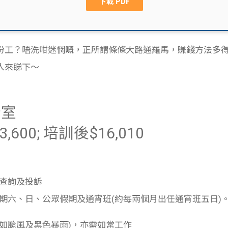
份工？唔洗咁迷惘嘅，正所謂條條大路通羅馬，賺錢方法多
k入來睇下～
公室
600; 培訓後$16,010
查詢及投訴
期六、日、公眾假期及通宵班(約每兩個月出任通宵班五日)
如颱風及黑色暴雨)，亦需如常工作