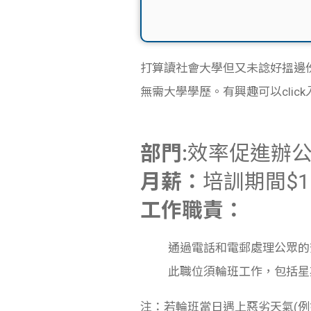
打算讀社會大學但又未諗好搵邊
無需大學學歷。有興趣可以clic
部門:
效率促進辦
月薪：
培訓期間$13,
工作職責：
通過電話和電郵處理公眾的
此職位須輪班工作，包括星
注：若輪班當日遇上惡劣天氣(例