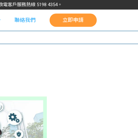
請致電客戶服務熱線
5198
4354
。
聯絡我們
立即申請
校