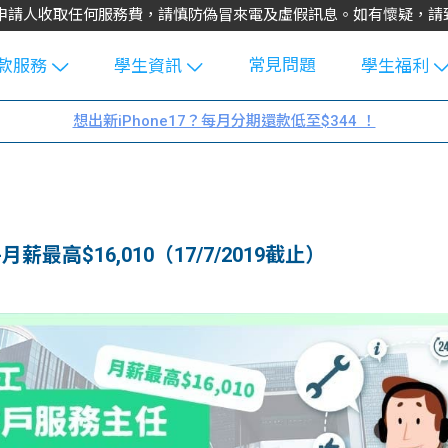
不會向申請人收取任何服務費，請慎防偽冒來電及虛假訊息。如有懷疑，
常見問題
款服務
學生資訊
學生福利
生貸款
Blog
uFinance 
想出新iPhone17？每月分期還款低至$344 ！
貸款計算
大專生筍
園贊助
機
工推介
學生故事
搵工
分享
Guide
最高$16,010（17/7/2019截止）
Exchang
學生學費
e Guide
款
校園
貸款計數
Guide
機
理財
上私人貸
Guide