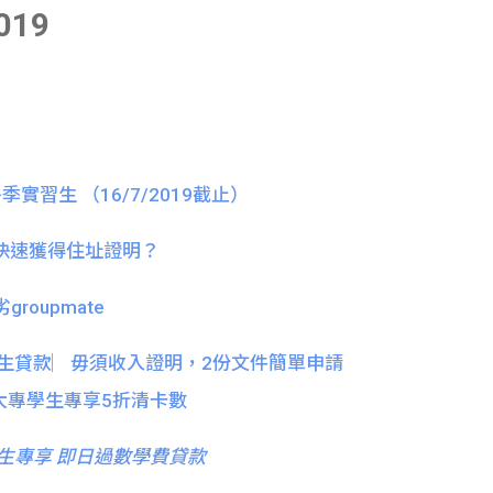
019
ey冬季實習生 （16/7/2019截止）
快速獲得住址證明？
groupmate
息大專生貸款︳毋須收入證明，2份文件簡單申請
大專學生專享5折清卡數
生專享 即日過數學費貸款