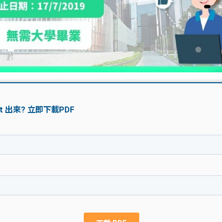
學生貸款
貸款計數
101
機