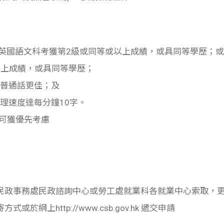
科和英國語文科考獲第2級或同等或以上成績，或具同等學歷；或
以上成績，或具同等學歷；
利普通話更佳；及
處理速度達每分鐘10字。
，可獲優先考慮
民政事務處民政諮詢中心或勞工處就業科各就業中心索取，
網上http://www.csb.gov.hk 遞交申請