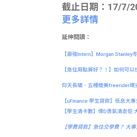
截止日期：
17/7/2
更多詳情
延伸閱讀：
【最強Intern】Morgan Stanl
【急住用點算好？！】如何可以
仰天長嘯．五種媲美freerider嘅劣
【uFinance 學生貸款】低
【學生清卡數】俾D勇氣清走佢 
【
學費貸款】急住交學費？ 大專